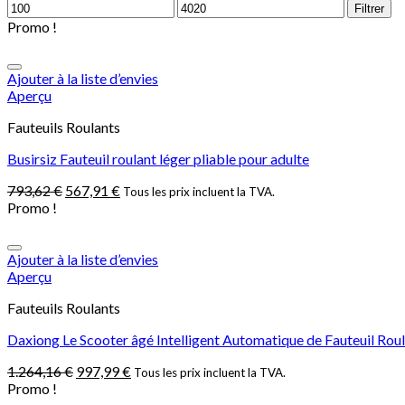
Filtrer
Promo !
Ajouter à la liste d’envies
Aperçu
Fauteuils Roulants
Busirsiz Fauteuil roulant léger pliable pour adulte
793,62
€
567,91
€
Tous les prix incluent la TVA.
Promo !
Ajouter à la liste d’envies
Aperçu
Fauteuils Roulants
Daxiong Le Scooter âgé Intelligent Automatique de Fauteuil Roulan
1.264,16
€
997,99
€
Tous les prix incluent la TVA.
Promo !