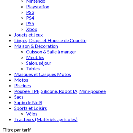
Nintendo
Playstation
PS3
PS4
PS5
Xbox
Jouets et Jeux
Linges, Draps et Housse de Couette
Maison & Décoration
Cuisson & Salle à manger
Meubles
Salon, séjour
Tables
Masques et Casques Motos
Motos
Piscines
Poupée TPE, Silicone, Robot IA, Mini-poupée
Sacs
Sapin de Noël
Sports et Loisirs
Vélos
Tracteurs (Matériels agricoles)
Filtre par tarif