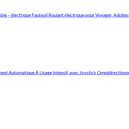
able – électrique Fauteuil Roulant électrique pour Voyager, Adulte
rement Automatique À Usage Intensif, avec Joystick Omnidirection