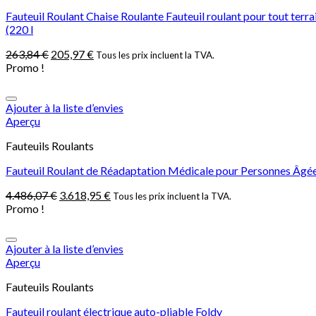
Fauteuil Roulant Chaise Roulante Fauteuil roulant pour tout terra
(220 l
263,84
€
205,97
€
Tous les prix incluent la TVA.
Promo !
Ajouter à la liste d’envies
Aperçu
Fauteuils Roulants
Fauteuil Roulant de Réadaptation Médicale pour Personnes Âgées,
4.486,07
€
3.618,95
€
Tous les prix incluent la TVA.
Promo !
Ajouter à la liste d’envies
Aperçu
Fauteuils Roulants
Fauteuil roulant électrique auto-pliable Foldy