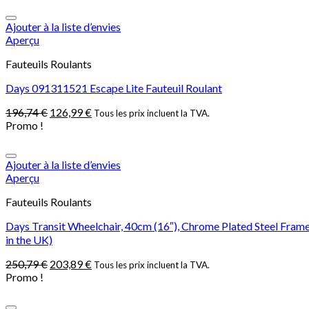
Ajouter à la liste d’envies
Aperçu
Fauteuils Roulants
Days 091311521 Escape Lite Fauteuil Roulant
196,74
€
126,99
€
Tous les prix incluent la TVA.
Promo !
Ajouter à la liste d’envies
Aperçu
Fauteuils Roulants
Days Transit Wheelchair, 40cm (16″), Chrome Plated Steel Frame
in the UK)
250,79
€
203,89
€
Tous les prix incluent la TVA.
Promo !