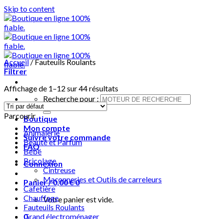
Skip to content
Accueil
/
Fauteuils Roulants
Filtrer
Affichage de 1–12 sur 44 résultats
Recherche pour :
Parcourir
Boutique
Mon compte
Animalerie
Suivre votre commande
Beauté et Parfum
FAQ
Bébé
Bricolage
Connexion
Cintreuse
Maçonneries et Outils de carreleurs
Panier /
0,00
€
0
Cafetière
Chauffage
Votre panier est vide.
Fauteuils Roulants
0
Grand électroménager