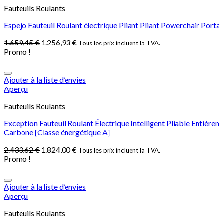
Fauteuils Roulants
Espejo Fauteuil Roulant électrique Pliant Pliant Powerchair Port
1.659,45
€
1.256,93
€
Tous les prix incluent la TVA.
Promo !
Ajouter à la liste d’envies
Aperçu
Fauteuils Roulants
Exception Fauteuil Roulant Électrique Intelligent Pliable Entiè
Carbone [Classe énergétique A]
2.433,62
€
1.824,00
€
Tous les prix incluent la TVA.
Promo !
Ajouter à la liste d’envies
Aperçu
Fauteuils Roulants