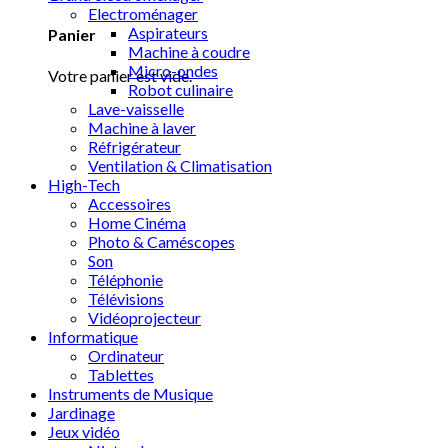
Electroménager
Aspirateurs
Panier
Machine à coudre
Micro-ondes
Votre panier est vide.
Robot culinaire
Lave-vaisselle
Machine à laver
Réfrigérateur
Ventilation & Climatisation
High-Tech
Accessoires
Home Cinéma
Photo & Caméscopes
Son
Téléphonie
Télévisions
Vidéoprojecteur
Informatique
Ordinateur
Tablettes
Instruments de Musique
Jardinage
Jeux vidéo