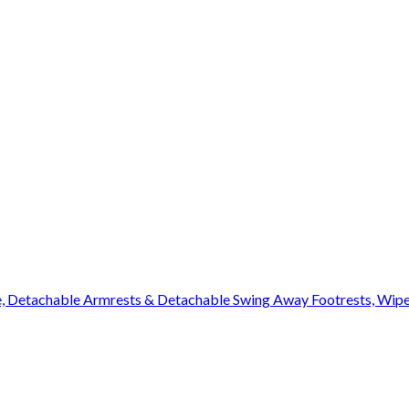
, Detachable Armrests & Detachable Swing Away Footrests, Wipe Cl