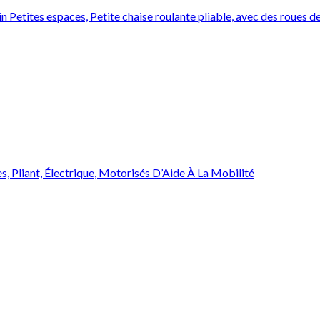
in Petites espaces, Petite chaise roulante pliable, avec des roues
 Pliant, Électrique, Motorisés D’Aide À La Mobilité