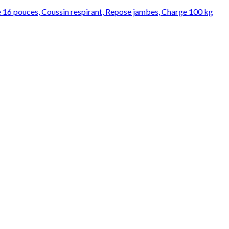
 de 16 pouces, Coussin respirant, Repose jambes, Charge 100 kg