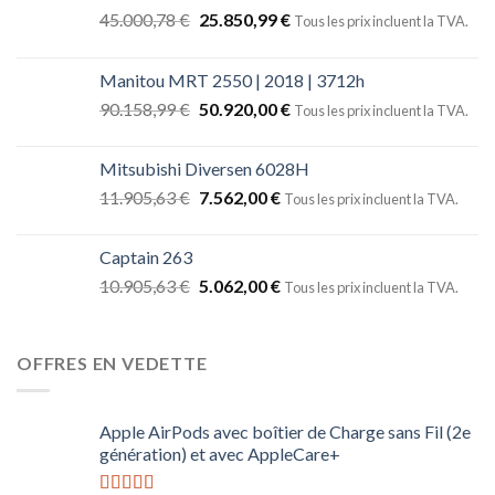
45.000,78
€
25.850,99
€
Tous les prix incluent la TVA.
Manitou MRT 2550 | 2018 | 3712h
90.158,99
€
50.920,00
€
Tous les prix incluent la TVA.
Mitsubishi Diversen 6028H
11.905,63
€
7.562,00
€
Tous les prix incluent la TVA.
Captain 263
10.905,63
€
5.062,00
€
Tous les prix incluent la TVA.
OFFRES EN VEDETTE
Apple AirPods avec boîtier de Charge sans Fil (2e
génération) et avec AppleCare+