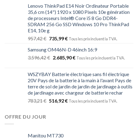
Lenovo ThinkPad E14 Noir Ordinateur Portable
35,6 cm (14") 1920 x 1080 Pixels 10e génération
de processeurs Intel® Core i5 8 Go DDR4-
SDRAM 256 Go SSD Windows 10 Pro ThinkPad
E14, 10e g
957,42
€
735,99
€
Tous les prix incluent la TVA.
Samsung OM46N-D 46inch 16:9
3.596,42
€
2.685,90
€
Tous les prix incluent la TVA.
WSZYBAY Batterie électrique sans fil électrique
20V Pays de la batterie à la main à l'avant Pays de
terre de sol de jardin de jardin de jardinage à outils
de jardinage avec chargeur de batterie rechar
783,21
€
516,92
€
Tous les prix incluent la TVA.
OFFRE DU JOUR
Manitou MT730