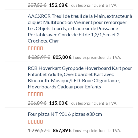
Note
5.00
207,52
€
152,68
€
Tous les prix incluent la TVA.
sur 5
AACXRCR Treuil de treuil de la Main, extracteur à
cliquet Multifonction Viennent pour remorquer
Les Objets Lourds, extracteur de Puissance
Portable avec Corde de Fil de 1,3/1,5 m et 2
Crochets, Char
Note
5.00
1.025,99
€
805,00
€
Tous les prix incluent la TVA.
sur 5
RCB Hoverkart Gyropode Hoverboard Kart pour
Enfant et Adulte, Overboard et Kart avec
Bluetooth-Musique/LED-Roue Clignotante,
Hoverboards Cadeau pour Enfants
Note
5.00
206,89
€
115,00
€
Tous les prix incluent la TVA.
sur 5
Four pizza NT 901 6 pizzas ø30 cm
Note
5.00
1.296,57
€
867,89
€
Tous les prix incluent la TVA.
sur 5