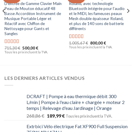
à la liste
à la liste
D’entrée de Gamme Clavier Main
Roland, avec technologie
d’envies
d’envies
Peau de Mouton éducatif 48
Bluetooth intégrée pour l’audio
Basse Accordéon Instrument de
et le MIDI, les fameuses peaux
Musique Portable Léger et
Mesh double épaisseur Roland,
Réactif avec Chiffon de
et plus de 140 sons de batterie
Nettoyage pour Gants et
différents
Sangles
1.005,67
€
800,00
€
Note
5.00
Tous les prix incluent la TVA.
715,30
€
500,00
€
sur 5
Note
4.50
Tous les prix incluent la TVA.
sur 5
LES DERNIERS ARTICLES VENDUS
DCRAFT | Pompe à eau thermique débit 300
L/min | Pompe à l'eau claire + chargée + moteur 2
temps | Relevage d'eau Jardinage | Orange
268,86
€
189,99
€
Tous les prix incluent la TVA.
Extrbici Vélo électrique Fat XF900 Full Suspension