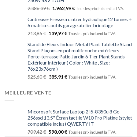
750W 48V 17AH
2.386,39
€
1.962,99
€
Tous les prix incluent la TVA.
Cintreuse-Presse à cintrer hydraulique12 tonnes +
6 matrices outils garage atelier bricolage
213,86
€
139,97
€
Tous les prix incluent la TVA.
Stand de Fleurs Indoor Metal Plant Tablette Stand
Stand Plaçons en pot multicouche extérieurs
Porte-terrasse Patio Jardin 6 Tier Plant Stands
Extérieur Intérieur ( Color : White , Size :
76x23x76cm )
525,60
€
385,91
€
Tous les prix incluent la TVA.
MEILLEURE VENTE
Micorosoft Surface Laptop 2 i5-8350u 8 Go
256ssd 13,5" Écran tactile W10 Pro Platine (stylet
compatible inclus) QWERTY IT
709,42
€
598,00
€
Tous les prix incluent la TVA.