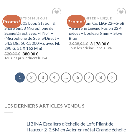
INSTRUMENTS DE MUSIQUE
INSTRUMENTS DE MUSIQUE
Promo !
Promo !
Ajouter
Ajouter
Boss RC-505 Loop Station &
British Drum Co. LEG-22-FS-SB
à la liste
à la liste
Shure Sm58 Microphone de
– Batterie Legend Fusion 22 4
d’envies
d’envies
Scène/Direct avec Fil Noir –
pièces – bouleau 6 mm – Skye
(Microphone de Scène/Direct –
Blue
54,5 DB, 50-15000 Hz, avec Fil,
3.908,91
€
3.178,00
€
Tous les prix incluent la TVA.
298 G, 51 X 162 Mm)
520,90
€
380,00
€
Tous les prix incluent la TVA.
1
2
3
4
…
6
7
8
LES DERNIERS ARTICLES VENDUS
LIBINA Escaliers d'échelle de Loft Pliant de
Hauteur 2-3.5M en Acier en métal Grande échelle