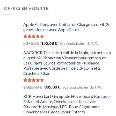
OFFRES EN VEDETTE
Apple AirPods avec boîtier de Charge sans Fil (2e
génération) et avec AppleCare+
Note
5.00
207,52
€
152,68
€
Tous les prix incluent la TVA.
sur 5
AACXRCR Treuil de treuil de la Main, extracteur à
cliquet Multifonction Viennent pour remorquer
Les Objets Lourds, extracteur de Puissance
Portable avec Corde de Fil de 1,3/1,5 m et 2
Crochets, Char
Note
5.00
1.025,99
€
805,00
€
Tous les prix incluent la TVA.
sur 5
RCB Hoverkart Gyropode Hoverboard Kart pour
Enfant et Adulte, Overboard et Kart avec
Bluetooth-Musique/LED-Roue Clignotante,
Hoverboards Cadeau pour Enfants