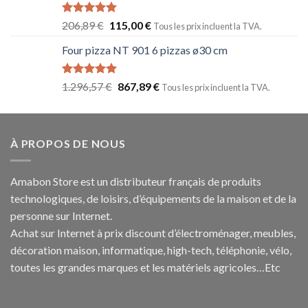
Note
5.00
206,89
€
115,00
€
Tous les prix incluent la TVA.
sur 5
Four pizza NT 901 6 pizzas ø30 cm
Note
5.00
1.296,57
€
867,89
€
Tous les prix incluent la TVA.
sur 5
À PROPOS DE NOUS
Amabon
Store est un distributeur français de produits
technologiques, de loisirs, d’équipements de la maison et de la
personne sur Internet.
Achat sur Internet à prix discount d’électroménager, meubles,
décoration maison, informatique, h
igh-tech
, téléphonie, vélo,
toutes les grandes marques et les matériels agricoles…E
tc