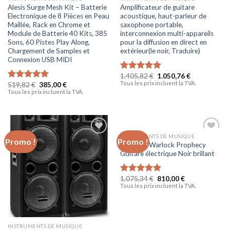
Alesis Surge Mesh Kit – Batterie
Amplificateur de guitare
Electronique de 8 Pièces en Peau
acoustique, haut-parleur de
Maillée, Rack en Chrome et
saxophone portable,
Module de Batterie 40 Kits, 385
interconnexion multi-appareils
Sons, 60 Pistes Play Along,
pour la diffusion en direct en
Chargement de Samples et
extérieur(le noir, Traduire)
Connexion USB MIDI
1.405,82
€
1.050,76
€
Note
5.00
Tous les prix incluent la TVA.
519,82
€
385,00
€
sur 5
Note
5.00
Tous les prix incluent la TVA.
sur 5
INSTRUMENTS DE MUSIQUE
Promo !
Promo !
Ajouter
Ajouter
B.C. Rich Warlock Prophecy
à la liste
à la liste
Guitare électrique Noir brillant
d’envies
d’envies
1.075,34
€
810,00
€
Note
5.00
Tous les prix incluent la TVA.
sur 5
INSTRUMENTS DE MUSIQUE