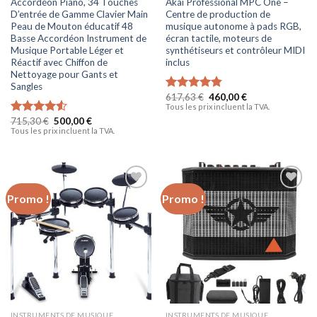
Accordéon Piano, 34 Touches
Akai Professional MPC One –
D’entrée de Gamme Clavier Main
Centre de production de
Peau de Mouton éducatif 48
musique autonome à pads RGB,
Basse Accordéon Instrument de
écran tactile, moteurs de
Musique Portable Léger et
synthétiseurs et contrôleur MIDI
Réactif avec Chiffon de
inclus
Nettoyage pour Gants et
Sangles
617,63
€
460,00
€
Note
4.80
Tous les prix incluent la TVA.
sur 5
715,30
€
500,00
€
Note
4.50
Tous les prix incluent la TVA.
sur 5
Promo !
Promo !
Ajouter
Ajouter
à la liste
à la liste
d’envies
d’envies
INSTRUMENTS DE MUSIQUE
INSTRUMENTS DE MUSIQUE