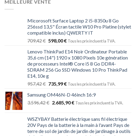
MEILLEURE VENTE
Micorosoft Surface Laptop 2 i5-8350u 8 Go
256ssd 13,5" Écran tactile W10 Pro Platine (stylet
compatible inclus) QWERTY IT
709,42
€
598,00
€
Tous les prix incluent la TVA.
Lenovo ThinkPad E14 Noir Ordinateur Portable
35,6 cm (14") 1920 x 1080 Pixels 10e génération
de processeurs Intel® Core i5 8 Go DDR4-
SDRAM 256 Go SSD Windows 10 Pro ThinkPad
E14, 10e g
957,42
€
735,99
€
Tous les prix incluent la TVA.
Samsung OM46N-D 46inch 16:9
3.596,42
€
2.685,90
€
Tous les prix incluent la TVA.
WSZYBAY Batterie électrique sans fil électrique
20V Pays de la batterie à la main à l'avant Pays de
terre de sol de jardin de jardin de jardinage à outils