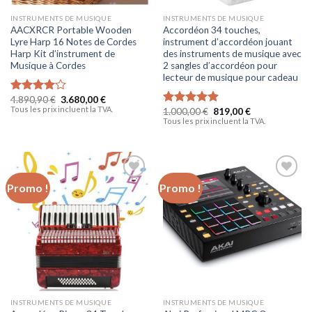
INSTRUMENTS DE MUSIQUE
INSTRUMENTS DE MUSIQUE
AACXRCR Portable Wooden
Accordéon 34 touches,
Lyre Harp 16 Notes de Cordes
instrument d’accordéon jouant
Harp Kit d’instrument de
des instruments de musique avec
Musique à Cordes
2 sangles d’accordéon pour
lecteur de musique pour cadeau
4.890,90
€
3.680,00
€
Note
Tous les prix incluent la TVA.
1.000,00
€
819,00
€
4.00
sur
Note
5.00
Tous les prix incluent la TVA.
5
sur 5
Promo !
Promo !
Ajouter
Ajouter
à la liste
à la liste
d’envies
d’envies
INSTRUMENTS DE MUSIQUE
INSTRUMENTS DE MUSIQUE