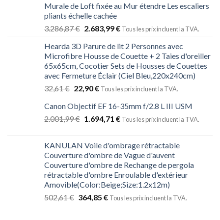
Murale de Loft fixée au Mur étendre Les escaliers
pliants échelle cachée
3.286,87
€
2.683,99
€
Tous les prix incluent la TVA.
Hearda 3D Parure de lit 2 Personnes avec
Microfibre Housse de Couette + 2 Taies d'oreiller
65x65cm, Cocotier Sets de Housses de Couettes
avec Fermeture Éclair (Ciel Bleu,220x240cm)
32,61
€
22,90
€
Tous les prix incluent la TVA.
Canon Objectif EF 16-35mm f/2.8 L III USM
2.001,99
€
1.694,71
€
Tous les prix incluent la TVA.
KANULAN Voile d'ombrage rétractable
Couverture d'ombre de Vague d'auvent
Couverture d'ombre de Rechange de pergola
rétractable d'ombre Enroulable d'extérieur
Amovible(Color:Beige;Size:1.2x12m)
502,61
€
364,85
€
Tous les prix incluent la TVA.