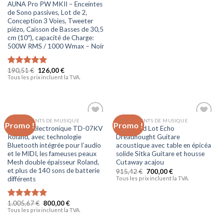
AUNA Pro PW MKII – Enceintes
de Sono passives, Lot de 2,
Conception 3 Voies, Tweeter
piézo, Caisson de Basses de 30,5
cm (10″), capacité de Charge:
500W RMS / 1000 Wmax – Noir
190,51
€
126,00
€
Note
5.00
Tous les prix incluent la TVA.
sur 5
INSTRUMENTS DE MUSIQUE
INSTRUMENTS DE MUSIQUE
Promo !
Promo !
Ajouter
Ajouter
Batterie électronique TD-07KV
Boolavard Lot Echo
à la liste
à la liste
Roland, avec technologie
Dreadnought Guitare
d’envies
d’envies
Bluetooth intégrée pour l’audio
acoustique avec table en épicéa
et le MIDI, les fameuses peaux
solide Sitka Guitare et housse
Mesh double épaisseur Roland,
Cutaway acajou
et plus de 140 sons de batterie
915,42
€
700,00
€
Tous les prix incluent la TVA.
différents
1.005,67
€
800,00
€
Note
5.00
Tous les prix incluent la TVA.
sur 5