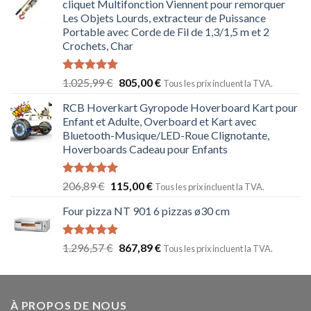
cliquet Multifonction Viennent pour remorquer
Les Objets Lourds, extracteur de Puissance
Portable avec Corde de Fil de 1,3/1,5 m et 2
Crochets, Char
Note
5.00
1.025,99
€
805,00
€
Tous les prix incluent la TVA.
sur 5
RCB Hoverkart Gyropode Hoverboard Kart pour
Enfant et Adulte, Overboard et Kart avec
Bluetooth-Musique/LED-Roue Clignotante,
Hoverboards Cadeau pour Enfants
Note
5.00
206,89
€
115,00
€
Tous les prix incluent la TVA.
sur 5
Four pizza NT 901 6 pizzas ø30 cm
Note
5.00
1.296,57
€
867,89
€
Tous les prix incluent la TVA.
sur 5
À PROPOS DE NOUS