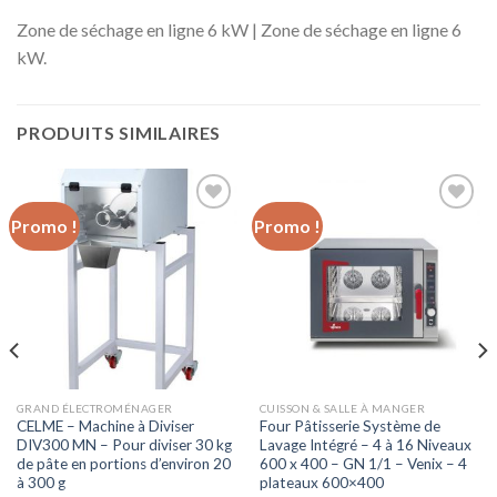
Zone de séchage en ligne 6 kW | Zone de séchage en ligne 6
kW.
PRODUITS SIMILAIRES
Promo !
Promo !
Ajouter
Ajouter
à la liste
à la liste
d’envies
d’envies
GRAND ÉLECTROMÉNAGER
CUISSON & SALLE À MANGER
CELME – Machine à Diviser
Four Pâtisserie Système de
DIV300 MN – Pour diviser 30 kg
Lavage Intégré – 4 à 16 Niveaux
de pâte en portions d’environ 20
600 x 400 – GN 1/1 – Venix – 4
à 300 g
plateaux 600×400