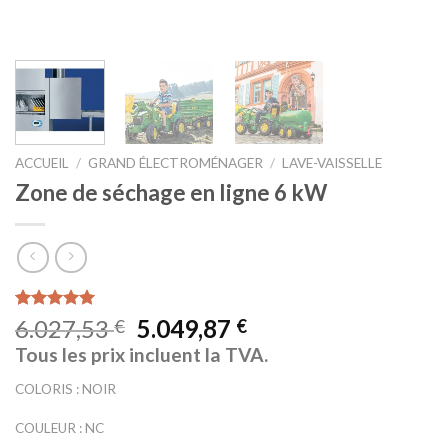
ACCUEIL
/
GRAND ÉLECTROMÉNAGER
/
LAVE-VAISSELLE
Zone de séchage en ligne 6 kW
Noté
4
5.00
6.027,53
5.049,87
€
€
sur 5 basé
Tous les prix incluent la TVA.
sur
notations
client
COLORIS : NOIR
COULEUR : NC