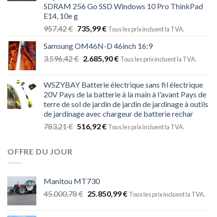
SDRAM 256 Go SSD Windows 10 Pro ThinkPad
E14, 10e g
957,42
€
735,99
€
Tous les prix incluent la TVA.
Samsung OM46N-D 46inch 16:9
3.596,42
€
2.685,90
€
Tous les prix incluent la TVA.
WSZYBAY Batterie électrique sans fil électrique
20V Pays de la batterie à la main à l'avant Pays de
terre de sol de jardin de jardin de jardinage à outils
de jardinage avec chargeur de batterie rechar
783,21
€
516,92
€
Tous les prix incluent la TVA.
OFFRE DU JOUR
Manitou MT730
45.000,78
€
25.850,99
€
Tous les prix incluent la TVA.