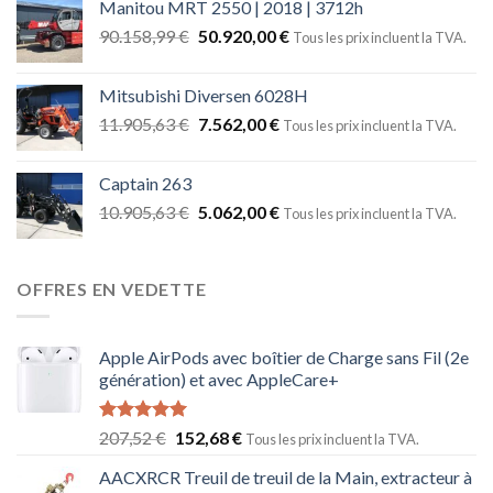
Manitou MRT 2550 | 2018 | 3712h
90.158,99
€
50.920,00
€
Tous les prix incluent la TVA.
Mitsubishi Diversen 6028H
11.905,63
€
7.562,00
€
Tous les prix incluent la TVA.
Captain 263
10.905,63
€
5.062,00
€
Tous les prix incluent la TVA.
OFFRES EN VEDETTE
Apple AirPods avec boîtier de Charge sans Fil (2e
génération) et avec AppleCare+
Note
5.00
207,52
€
152,68
€
Tous les prix incluent la TVA.
sur 5
AACXRCR Treuil de treuil de la Main, extracteur à