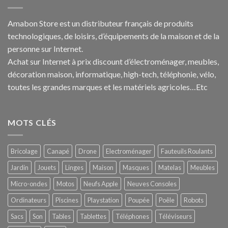
Amabon
Store est un distributeur français de produits
technologiques, de loisirs, d’équipements de la maison et de la
personne sur Internet.
Achat sur Internet à prix discount d’électroménager, meubles,
décoration maison, informatique, h
igh-tech
, téléphonie, vélo,
toutes les grandes marques et les matériels agricoles…E
tc
MOTS CLÉS
Bricolage
Canapé
Drone
Electroménager
Fauteuils Roulants
Jardin
Jouets
Linges
Maison
Masques
Matelas
Meubles
Micro-ondes
Motos
Neufs Apple
Neuves Consoles
Ordinateurs
Piscines
Playstation
Poupée
Poêle
Robots
Sacs
Son
Tables
Tablettes
Téléphones
Téléviseurs