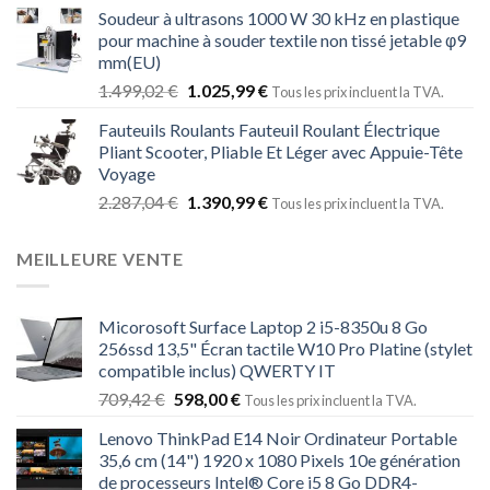
Soudeur à ultrasons 1000 W 30 kHz en plastique
pour machine à souder textile non tissé jetable φ9
mm(EU)
1.499,02
€
1.025,99
€
Tous les prix incluent la TVA.
Fauteuils Roulants Fauteuil Roulant Électrique
Pliant Scooter, Pliable Et Léger avec Appuie-Tête
Voyage
2.287,04
€
1.390,99
€
Tous les prix incluent la TVA.
MEILLEURE VENTE
Micorosoft Surface Laptop 2 i5-8350u 8 Go
256ssd 13,5" Écran tactile W10 Pro Platine (stylet
compatible inclus) QWERTY IT
709,42
€
598,00
€
Tous les prix incluent la TVA.
Lenovo ThinkPad E14 Noir Ordinateur Portable
35,6 cm (14") 1920 x 1080 Pixels 10e génération
de processeurs Intel® Core i5 8 Go DDR4-