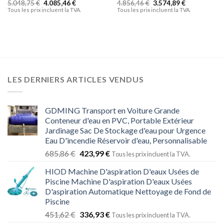
5.048,75
€
4.085,46
€
4.856,46
€
3.574,89
€
Tous les prix incluent la TVA.
Tous les prix incluent la TVA.
LES DERNIERS ARTICLES VENDUS
GDMING Transport en Voiture Grande
Conteneur d'eau en PVC, Portable Extérieur
Jardinage Sac De Stockage d'eau pour Urgence
Eau D'incendie Réservoir d'eau, Personnalisable
685,86
€
423,99
€
Tous les prix incluent la TVA.
HIOD Machine D'aspiration D'eaux Usées de
Piscine Machine D'aspiration D'eaux Usées
D'aspiration Automatique Nettoyage de Fond de
Piscine
451,62
€
336,93
€
Tous les prix incluent la TVA.