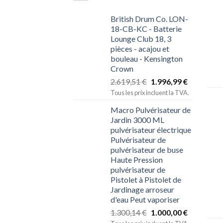
British Drum Co. LON-
18-CB-KC - Batterie
Lounge Club 18, 3
pièces - acajou et
bouleau - Kensington
Crown
2.619,51
€
1.996,99
€
Tous les prix incluent la TVA.
Macro Pulvérisateur de
Jardin 3000 ML
pulvérisateur électrique
Pulvérisateur de
pulvérisateur de buse
Haute Pression
pulvérisateur de
Pistolet à Pistolet de
Jardinage arroseur
d'eau Peut vaporiser
1.300,14
€
1.000,00
€