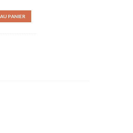
 Ligne Fixe rétro Bureau à Domicile Ligne Fixe Téléphone Fixe Cl
AU PANIER