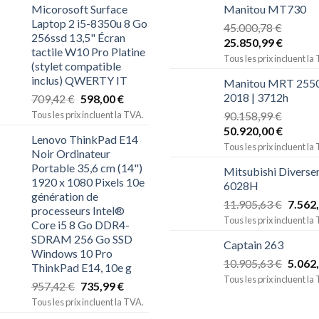
Micorosoft Surface
Manitou MT730
Laptop 2 i5-8350u 8 Go
45.000,78
€
256ssd 13,5" Écran
25.850,99
€
tactile W10 Pro Platine
Tous les prix incluent la
(stylet compatible
inclus) QWERTY IT
Manitou MRT 2550
2018 | 3712h
709,42
€
598,00
€
Tous les prix incluent la TVA.
90.158,99
€
50.920,00
€
Lenovo ThinkPad E14
Tous les prix incluent la
Noir Ordinateur
Portable 35,6 cm (14")
Mitsubishi Diverse
1920 x 1080 Pixels 10e
6028H
génération de
11.905,63
€
7.562
processeurs Intel®
Tous les prix incluent la
Core i5 8 Go DDR4-
SDRAM 256 Go SSD
Captain 263
Windows 10 Pro
10.905,63
€
5.062
ThinkPad E14, 10e g
Tous les prix incluent la
957,42
€
735,99
€
Tous les prix incluent la TVA.