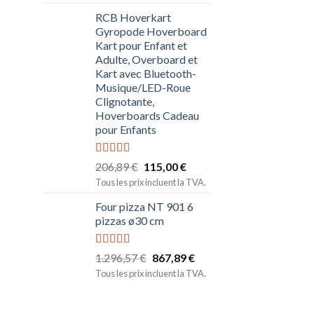
RCB Hoverkart
Gyropode Hoverboard
Kart pour Enfant et
Adulte, Overboard et
Kart avec Bluetooth-
Musique/LED-Roue
Clignotante,
Hoverboards Cadeau
pour Enfants
Note
5.00
206,89
€
115,00
€
sur 5
Tous les prix incluent la TVA.
Four pizza NT 901 6
pizzas ø30 cm
Note
5.00
1.296,57
€
867,89
€
sur 5
Tous les prix incluent la TVA.