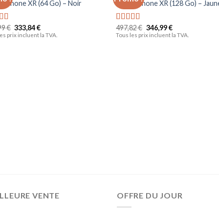
Ajouter
Ajo
e iPhone XR (64 Go) – Noir
Apple iPhone XR (128 Go) – Jaun
à la liste
à la 
d’envies
d’en
99
€
333,84
€
497,82
€
346,99
€
e
5.00
Note
5.00
es prix incluent la TVA.
sur 5
Tous les prix incluent la TVA.
LLEURE VENTE
OFFRE DU JOUR