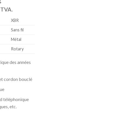
€
a TVA.
XBR
Sans fil
Métal
Rotary
ique des années
 et cordon bouclé
que
d téléphonique
ues, etc.