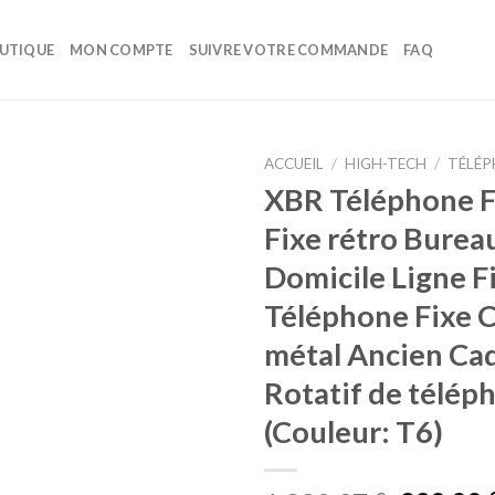
UTIQUE
MON COMPTE
SUIVRE VOTRE COMMANDE
FAQ
ACCUEIL
/
HIGH-TECH
/
TÉLÉP
XBR Téléphone F
Ajouter
Fixe rétro Burea
à la liste
d’envies
Domicile Ligne F
Téléphone Fixe 
métal Ancien Ca
Rotatif de télép
(Couleur: T6)