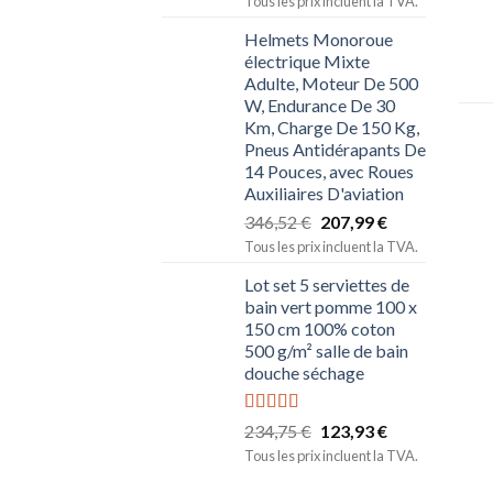
Tous les prix incluent la TVA.
Helmets Monoroue
électrique Mixte
Adulte, Moteur De 500
W, Endurance De 30
Km, Charge De 150 Kg,
Pneus Antidérapants De
14 Pouces, avec Roues
Auxiliaires D'aviation
346,52
€
207,99
€
Tous les prix incluent la TVA.
Lot set 5 serviettes de
bain vert pomme 100 x
150 cm 100% coton
500 g/m² salle de bain
douche séchage
Note
5.00
234,75
€
123,93
€
sur 5
Tous les prix incluent la TVA.