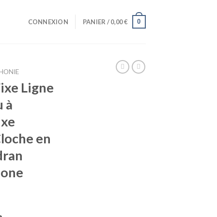
0
CONNEXION
PANIER /
0,00
€
HONIE
ixe Ligne
u à
ixe
Cloche en
dran
hone