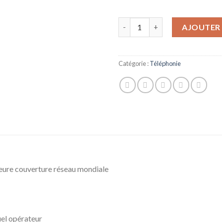
quantité de XBR Téléphone Fixe
AJOUTER 
Catégorie :
Téléphonie
leure couverture réseau mondiale
uel opérateur