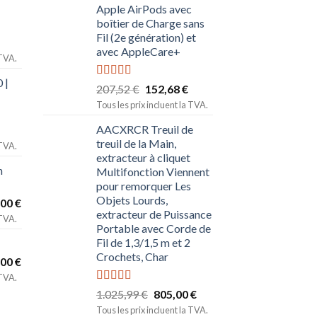
Apple AirPods avec
boîtier de Charge sans
Fil (2e génération) et
avec AppleCare+
 TVA.
 |
Note
5.00
207,52
€
152,68
€
sur 5
Tous les prix incluent la TVA.
AACXRCR Treuil de
treuil de la Main,
 TVA.
extracteur à cliquet
n
Multifonction Viennent
pour remorquer Les
Objets Lourds,
,00
€
extracteur de Puissance
 TVA.
Portable avec Corde de
Fil de 1,3/1,5 m et 2
Crochets, Char
,00
€
 TVA.
Note
5.00
1.025,99
€
805,00
€
sur 5
Tous les prix incluent la TVA.