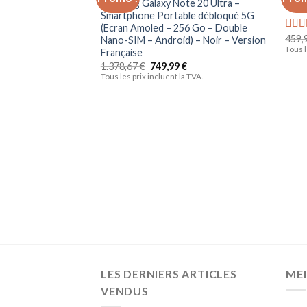
Ajouter
Samsung Galaxy Note 20 Ultra –
Appl
à la liste
Smartphone Portable débloqué 5G
d’envies
(Ecran Amoled – 256 Go – Double
459,
Not
Nano-SIM – Android) – Noir – Version
sur 5
Tous l
Française
1.378,67
€
749,99
€
Tous les prix incluent la TVA.
LES DERNIERS ARTICLES
MEI
VENDUS