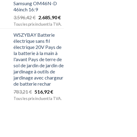
Samsung OM46N-D
46inch 16:9
3.596,42
€
2.685,90
€
Tous les prix incluent la TVA.
WSZYBAY Batterie
électrique sans fil
électrique 20V Pays de
la batterie à la main à
l'avant Pays de terre de
sol de jardin de jardin de
jardinage à outils de
jardinage avec chargeur
de batterie rechar
783,21
€
516,92
€
Tous les prix incluent la TVA.