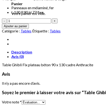
Panier
Panneaux en mélaminé, fer
L.130 P.90 H.77 fixe
Votre panier est vide.
quantité
de
Ajouter au panier
Table
Catégorie :
Tables
Étiquette :
Tables
Ghibli
Fix
plan
en
béton
Description
90
Avis (0)
x
Table Ghibli Fix plateau béton 90 x 130 cadre Anthracite
130
cm,
Avis
cadre
anthracite
Il n’y a pas encore d’avis.
Soyez le premier à laisser votre avis sur “Table Ghib
Votre note
*