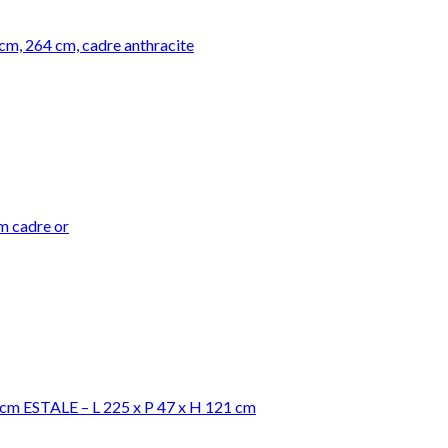
 cm, 264 cm, cadre anthracite
m cadre or
5 cm ESTALE – L 225 x P 47 x H 121 cm