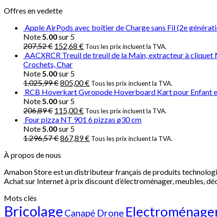
Offres en vedette
Apple AirPods avec boîtier de Charge sans Fil (2e générat
Note
5.00
sur 5
207,52
€
152,68
€
Tous les prix incluent la TVA.
AACXRCR Treuil de treuil de la Main, extracteur à cliquet
Crochets, Char
Note
5.00
sur 5
1.025,99
€
805,00
€
Tous les prix incluent la TVA.
RCB Hoverkart Gyropode Hoverboard Kart pour Enfant et
Note
5.00
sur 5
206,89
€
115,00
€
Tous les prix incluent la TVA.
Four pizza NT 901 6 pizzas ø30 cm
Note
5.00
sur 5
1.296,57
€
867,89
€
Tous les prix incluent la TVA.
À propos de nous
Amabon
Store est un distributeur français de produits technologi
Achat sur Internet à prix discount d’électroménager, meubles, dé
Mots clés
Bricolage
Electroménage
Canapé
Drone