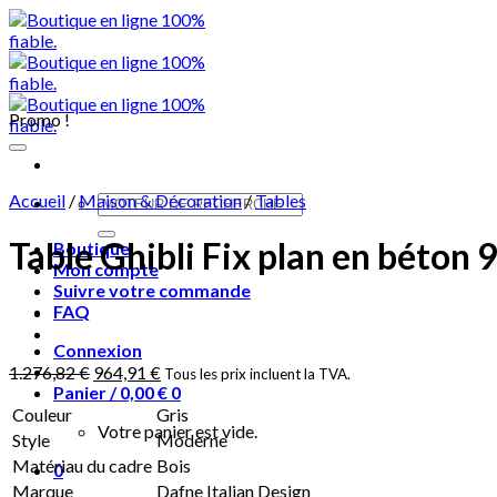
Skip
to
content
Promo !
Accueil
/
Maison & Décoration
/
Tables
Recherche
pour :
Table Ghibli Fix plan en béton 
Boutique
Mon compte
Suivre votre commande
FAQ
Connexion
1.276,82
€
964,91
€
Tous les prix incluent la TVA.
Panier /
0,00
€
0
Couleur
Gris
Votre panier est vide.
Style
Moderne
Matériau du cadre
Bois
0
Marque
Dafne Italian Design