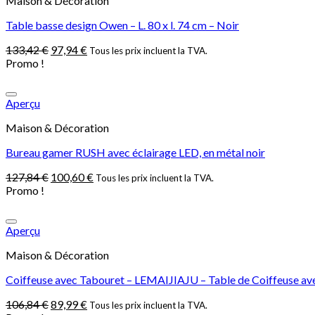
Maison & Décoration
Table basse design Owen – L. 80 x l. 74 cm – Noir
133,42
€
97,94
€
Tous les prix incluent la TVA.
Promo !
Aperçu
Maison & Décoration
Bureau gamer RUSH avec éclairage LED, en métal noir
127,84
€
100,60
€
Tous les prix incluent la TVA.
Promo !
Aperçu
Maison & Décoration
Coiffeuse avec Tabouret – LEMAIJIAJU – Table de Coiffeuse avec 
106,84
€
89,99
€
Tous les prix incluent la TVA.