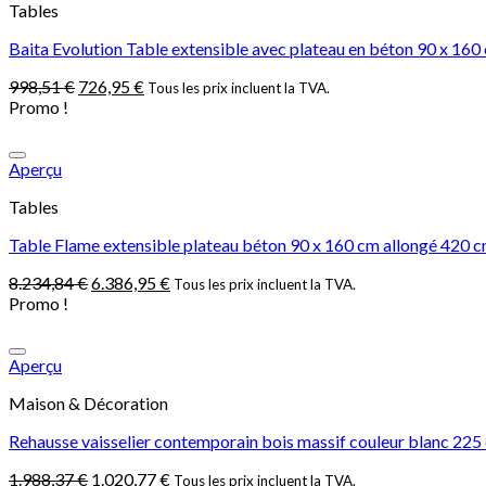
Tables
Baita Evolution Table extensible avec plateau en béton 90 x 160
998,51
€
726,95
€
Tous les prix incluent la TVA.
Promo !
Aperçu
Tables
Table Flame extensible plateau béton 90 x 160 cm allongé 420 c
8.234,84
€
6.386,95
€
Tous les prix incluent la TVA.
Promo !
Aperçu
Maison & Décoration
Rehausse vaisselier contemporain bois massif couleur blanc 22
1.988,37
€
1.020,77
€
Tous les prix incluent la TVA.