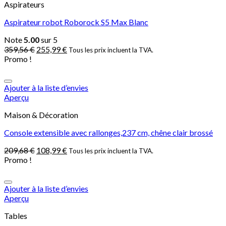
Aspirateurs
Aspirateur robot Roborock S5 Max Blanc
Note
5.00
sur 5
359,56
€
255,99
€
Tous les prix incluent la TVA.
Promo !
Ajouter à la liste d’envies
Aperçu
Maison & Décoration
Console extensible avec rallonges,237 cm, chêne clair brossé
209,68
€
108,99
€
Tous les prix incluent la TVA.
Promo !
Ajouter à la liste d’envies
Aperçu
Tables