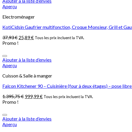
Ajouter à la liste d’envies
Aperçu
Electroménager
KotiCidsin Gaufrier multifonction, Croque Monsieur, Grill et Ga
37,93
€
25,89
€
Tous les prix incluent la TVA.
Promo !
Ajouter à la liste d’envies
Aperçu
Cuisson & Salle à manger
Falcon Kitchener 90 – Cuisinière (four à deux étages) – pose libr
1.395,75
€
999,99
€
Tous les prix incluent la TVA.
Promo !
Ajouter à la liste d’envies
Aperçu