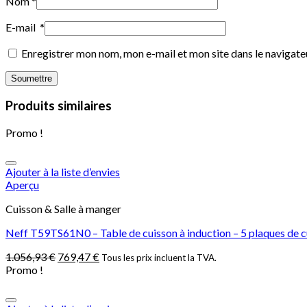
Nom
*
E-mail
*
Enregistrer mon nom, mon e-mail et mon site dans le navigat
Produits similaires
Promo !
Ajouter à la liste d’envies
Aperçu
Cuisson & Salle à manger
Neff T59TS61N0 – Table de cuisson à induction – 5 plaques de cui
1.056,93
€
769,47
€
Tous les prix incluent la TVA.
Promo !