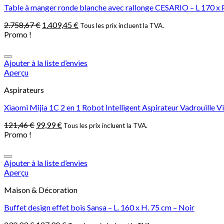
Table à manger ronde blanche avec rallonge CESARIO – L 170 x 
2.758,67
€
1.409,45
€
Tous les prix incluent la TVA.
Promo !
Ajouter à la liste d’envies
Aperçu
Aspirateurs
Xiaomi Mijia 1C 2 en 1 Robot Intelligent Aspirateur Vadrouil
121,46
€
99,99
€
Tous les prix incluent la TVA.
Promo !
Ajouter à la liste d’envies
Aperçu
Maison & Décoration
Buffet design effet bois Sansa – L. 160 x H. 75 cm – Noir