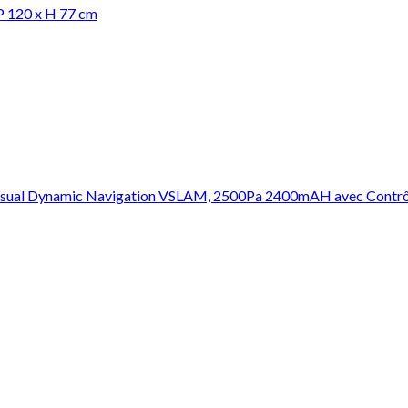
P 120 x H 77 cm
le Visual Dynamic Navigation VSLAM, 2500Pa 2400mAH avec Contr