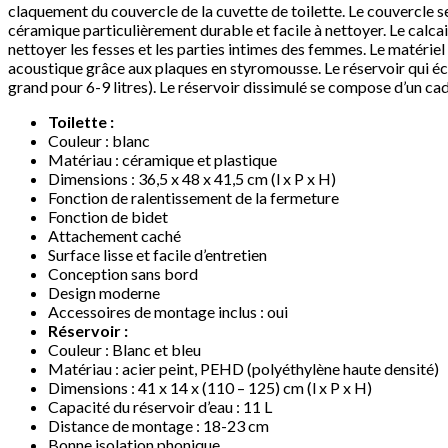
claquement du couvercle de la cuvette de toilette. Le couvercle 
céramique particulièrement durable et facile à nettoyer. Le calcair
nettoyer les fesses et les parties intimes des femmes. Le matérie
acoustique grâce aux plaques en styromousse. Le réservoir qui éco
grand pour 6-9 litres). Le réservoir dissimulé se compose d’un ca
Toilette :
Couleur : blanc
Matériau : céramique et plastique
Dimensions : 36,5 x 48 x 41,5 cm (l x P x H)
Fonction de ralentissement de la fermeture
Fonction de bidet
Attachement caché
Surface lisse et facile d’entretien
Conception sans bord
Design moderne
Accessoires de montage inclus : oui
Réservoir :
Couleur : Blanc et bleu
Matériau : acier peint, PEHD (polyéthylène haute densité)
Dimensions : 41 x 14 x (110 – 125) cm (l x P x H)
Capacité du réservoir d’eau : 11 L
Distance de montage : 18-23 cm
Bonne isolation phonique