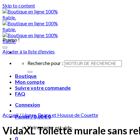
Skip to content
Promo !
Ajouter à la liste d’envies
Recherche pour :
Boutique
Mon compte
Suivre votre commande
FAQ
Connexion
Accueil
/
Linges, Draps et Housse de Couette
Panier /
0,00
€
0
Votre panier est vide.
VidaXL Toilette murale sans re
0