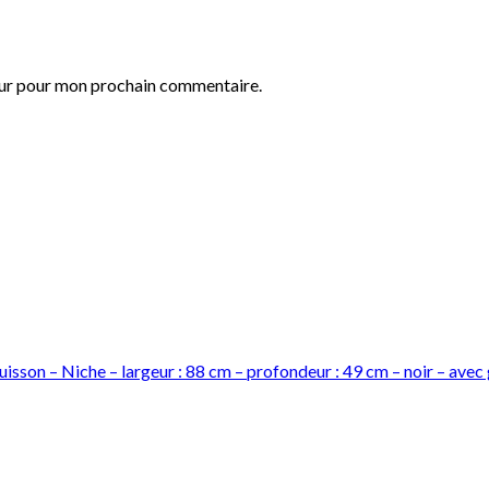
eur pour mon prochain commentaire.
sson – Niche – largeur : 88 cm – profondeur : 49 cm – noir – avec 