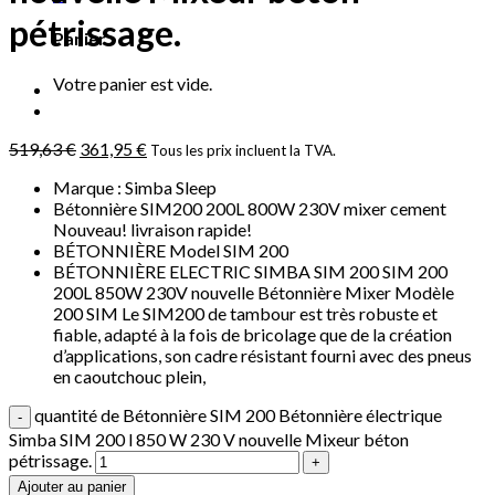
pétrissage.
Panier
Votre panier est vide.
519,63
€
361,95
€
Tous les prix incluent la TVA.
Marque : Simba Sleep
Bétonnière SIM200 200L 800W 230V mixer cement
Nouveau! livraison rapide!
BÉTONNIÈRE Model SIM 200
BÉTONNIÈRE ELECTRIC SIMBA SIM 200 SIM 200
200L 850W 230V nouvelle Bétonnière Mixer Modèle
200 SIM Le SIM200 de tambour est très robuste et
fiable, adapté à la fois de bricolage que de la création
d’applications, son cadre résistant fourni avec des pneus
en caoutchouc plein,
quantité de Bétonnière SIM 200 Bétonnière électrique
Simba SIM 200 l 850 W 230 V nouvelle Mixeur béton
pétrissage.
Ajouter au panier