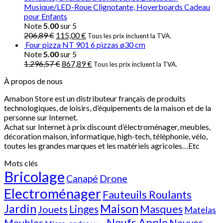
Musique/LED-Roue Clignotante, Hoverboards Cadeau
pour Enfants
Note
5.00
sur 5
206,89
€
115,00
€
Tous les prix incluent la TVA.
Four pizza NT 901 6 pizzas ø30 cm
Note
5.00
sur 5
1.296,57
€
867,89
€
Tous les prix incluent la TVA.
À propos de nous
Amabon
Store est un distributeur français de produits
technologiques, de loisirs, d’équipements de la maison et de la
personne sur Internet.
Achat sur Internet à prix discount d’électroménager, meubles,
décoration maison, informatique, h
igh-tech
, téléphonie, vélo,
toutes les grandes marques et les matériels agricoles…E
tc
Mots clés
Bricolage
Canapé
Drone
Electroménager
Fauteuils Roulants
Jardin
Maison
Linges
Masques
Jouets
Matelas
Neufs Apple
Meubles
Neuves