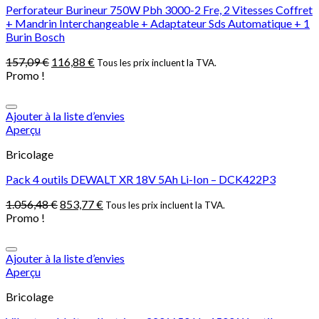
Perforateur Burineur 750W Pbh 3000-2 Fre, 2 Vitesses Coffret
+ Mandrin Interchangeable + Adaptateur Sds Automatique + 1
Burin Bosch
157,09
€
116,88
€
Tous les prix incluent la TVA.
Promo !
Ajouter à la liste d’envies
Aperçu
Bricolage
Pack 4 outils DEWALT XR 18V 5Ah Li-Ion – DCK422P3
1.056,48
€
853,77
€
Tous les prix incluent la TVA.
Promo !
Ajouter à la liste d’envies
Aperçu
Bricolage