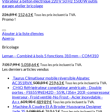
Vibrateur à béton électrique 220 V 50 Hz 1500 W outils
garage atelier bricolage
226,89
€
152,63
€
Tous les prix incluent la TVA.
Promo !
Ajouter à la liste d’envies
Aperçu
Bricolage
Leman – Combiné à bois 5 fonctions 310 mm – COM310
7.057,99
€
5.058,64
€
Tous les prix incluent la TVA.
Les derniers articles vendus
Taurus Climatiseur mobile réversible Alpatec
AC351RVK
508,89
€
259,63
€
Tous les prix incluent la TVA.
CHiQ Réfrigérateur congélateur américain - Double
portes - FSS559NEI42D - 559L (356+ 203) -compresseur
inverseur- Froid ventilé-No Frost - Acier inoxydable -
A++
609,98
€
489,89
€
Tous les prix incluent la TVA.
Machine À Coudre Et À Broder Husqvarna Designer
Jade 35
1.098,85
€
769,63
€
Tous les prix incluent la TVA.