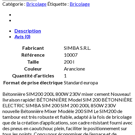
Catégorie :
Bricolage
Étiquette :
Bricolage
Description
Avis (0)
Fabricant
‎SIMBA S.R.L.
Référence
‎10007
Taille
‎200 l
Couleur
‎Arancione
Quantité d’articles
‎1
Format de prise électrique
‎Standard europa
Bétonnière SIM200 200L 800W 230V mixer cement Nouveau!
livraison rapide! BÉTONNIÈRE Model SIM 200 BÉTONNIÈRE
ELECTRIC SIMBA SIM 200 SIM 200 200L 850W 230V
nouvelle Bétonnière Mixer Modèle 200 SIM Le SIM200 de
tambour est très robuste et fiable, adapté à la fois de bricolage
que de la création d’applications, son cadre résistant fourni avec
des pneus en caoutchouc plein, faciliter le positionnement sur
tous les points. Conçu pour économiser de l’espace et de