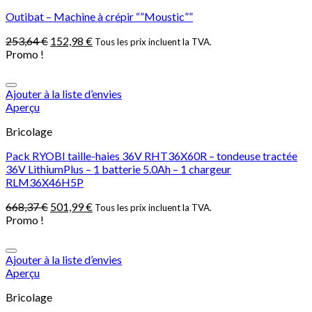
Outibat – Machine à crépir “”Moustic””
253,64
€
152,98
€
Tous les prix incluent la TVA.
Promo !
Ajouter à la liste d’envies
Aperçu
Bricolage
Pack RYOBI taille-haies 36V RHT36X60R – tondeuse tractée
36V LithiumPlus – 1 batterie 5.0Ah – 1 chargeur
RLM36X46H5P
668,37
€
501,99
€
Tous les prix incluent la TVA.
Promo !
Ajouter à la liste d’envies
Aperçu
Bricolage