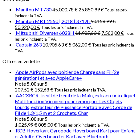
Manitou MT730
45.000,78
€
25.850,99
€
Tous les prix
incluent la TVA.
Manitou MRT 2550 | 2018 | 3712h
90.158,99
€
50.920,00
€
Tous les prix incluent la TVA.
Mitsubishi Diversen 6028H
11.905,63
€
7.562,00
€
Tous
les prix incluent la TVA.
Captain 263
10.905,63
€
5.062,00
€
Tous les prix incluent la
TVA.
Offres en vedette
Apple AirPods avec boîtier de Charge sans Fil (2e
génération) et avec AppleCare+
Note
5.00
sur 5
207,52
€
152,68
€
Tous les prix incluent la TVA.
AACXRCR Treuil de treuil de la Main, extracteur à cliquet
Multifonction Viennent pour remorquer Les Objets
Lourds, extracteur de Puissance Portable avec Corde de
Fil de 1,3/1,5 m et 2 Crochets, Char
Note
5.00
sur 5
1.025,99
€
805,00
€
Tous les prix incluent la TVA.
RCB Hoverkart Gyropode Hoverboard Kart pour Enfant
et Adulte, Overboard et Kart avec Bluetooth-