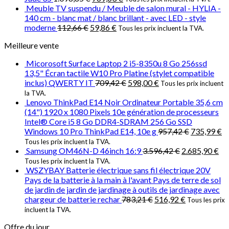
Meuble TV suspendu / Meuble de salon mural - HYLIA -
140 cm - blanc mat / blanc brillant - avec LED - style
moderne
112,66
€
59,86
€
Tous les prix incluent la TVA.
Meilleure vente
Micorosoft Surface Laptop 2 i5-8350u 8 Go 256ssd
13,5" Écran tactile W10 Pro Platine (stylet compatible
inclus) QWERTY IT
709,42
€
598,00
€
Tous les prix incluent
la TVA.
Lenovo ThinkPad E14 Noir Ordinateur Portable 35,6 cm
(14") 1920 x 1080 Pixels 10e génération de processeurs
Intel® Core i5 8 Go DDR4-SDRAM 256 Go SSD
Windows 10 Pro ThinkPad E14, 10e g
957,42
€
735,99
€
Tous les prix incluent la TVA.
Samsung OM46N-D 46inch 16:9
3.596,42
€
2.685,90
€
Tous les prix incluent la TVA.
WSZYBAY Batterie électrique sans fil électrique 20V
Pays de la batterie à la main à l'avant Pays de terre de sol
de jardin de jardin de jardinage à outils de jardinage avec
chargeur de batterie rechar
783,21
€
516,92
€
Tous les prix
incluent la TVA.
Offre du jour