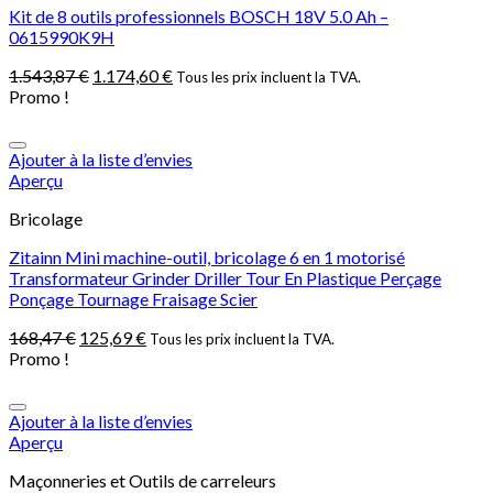
Kit de 8 outils professionnels BOSCH 18V 5.0 Ah –
0615990K9H
1.543,87
€
1.174,60
€
Tous les prix incluent la TVA.
Promo !
Ajouter à la liste d’envies
Aperçu
Bricolage
Zitainn Mini machine-outil, bricolage 6 en 1 motorisé
Transformateur Grinder Driller Tour En Plastique Perçage
Ponçage Tournage Fraisage Scier
168,47
€
125,69
€
Tous les prix incluent la TVA.
Promo !
Ajouter à la liste d’envies
Aperçu
Maçonneries et Outils de carreleurs