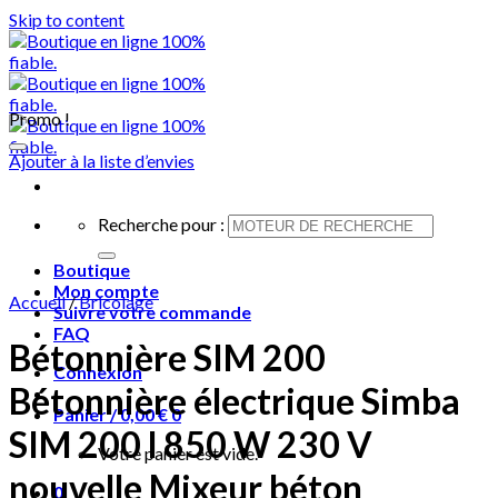
Skip to content
Promo !
Ajouter à la liste d’envies
Recherche pour :
Boutique
Mon compte
Accueil
/
Bricolage
Suivre votre commande
FAQ
Bétonnière SIM 200
Connexion
Bétonnière électrique Simba
Panier /
0,00
€
0
SIM 200 l 850 W 230 V
Votre panier est vide.
nouvelle Mixeur béton
0