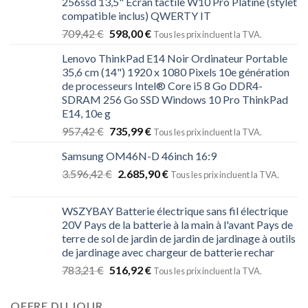
256ssd 13,5" Écran tactile W10 Pro Platine (stylet
compatible inclus) QWERTY IT
709,42
€
598,00
€
Tous les prix incluent la TVA.
Lenovo ThinkPad E14 Noir Ordinateur Portable
35,6 cm (14") 1920 x 1080 Pixels 10e génération
de processeurs Intel® Core i5 8 Go DDR4-
SDRAM 256 Go SSD Windows 10 Pro ThinkPad
E14, 10e g
957,42
€
735,99
€
Tous les prix incluent la TVA.
Samsung OM46N-D 46inch 16:9
3.596,42
€
2.685,90
€
Tous les prix incluent la TVA.
WSZYBAY Batterie électrique sans fil électrique
20V Pays de la batterie à la main à l'avant Pays de
terre de sol de jardin de jardin de jardinage à outils
de jardinage avec chargeur de batterie rechar
783,21
€
516,92
€
Tous les prix incluent la TVA.
OFFRE DU JOUR