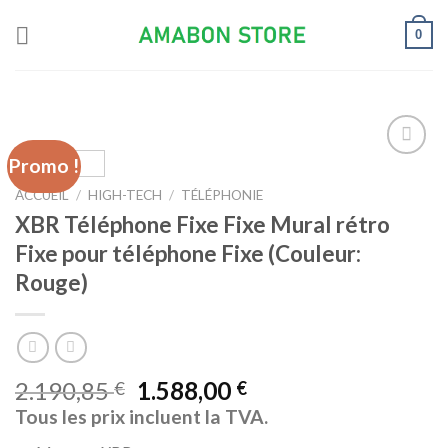
Skip
0
to
content
Promo !
Ajouter
à la liste
ACCUEIL
/
HIGH-TECH
/
TÉLÉPHONIE
d’envies
XBR Téléphone Fixe Fixe Mural rétro
Fixe pour téléphone Fixe (Couleur:
Rouge)
2.190,85
1.588,00
€
€
Tous les prix incluent la TVA.