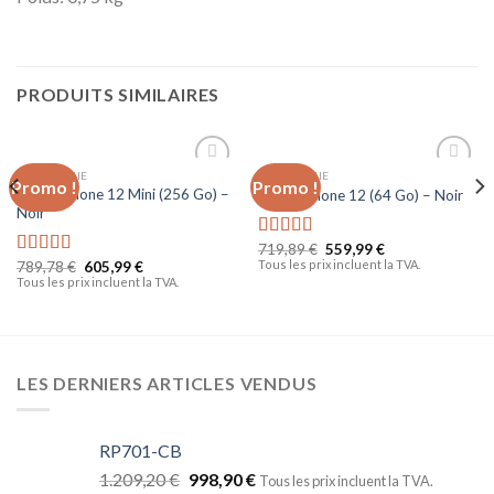
PRODUITS SIMILAIRES
TÉLÉPHONIE
TÉLÉPHONIE
Promo !
Promo !
Ajouter
Ajouter
Apple iPhone 12 Mini (256 Go) –
Apple iPhone 12 (64 Go) – Noir
à la liste
à la liste
Noir
d’envies
d’envies
719,89
€
559,99
€
Note
5.00
Tous les prix incluent la TVA.
789,78
€
605,99
€
sur 5
Note
5.00
Tous les prix incluent la TVA.
sur 5
LES DERNIERS ARTICLES VENDUS
RP701-CB
1.209,20
€
998,90
€
Tous les prix incluent la TVA.