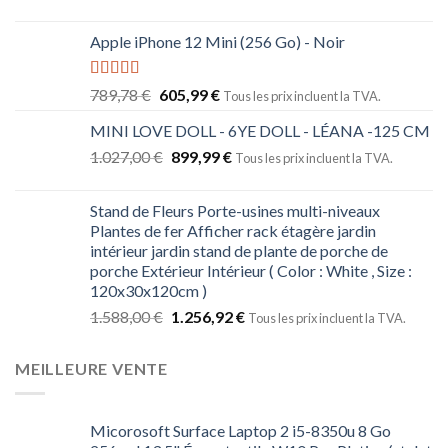
Apple iPhone 12 Mini (256 Go) - Noir
Note
5.00
789,78
€
605,99
€
Tous les prix incluent la TVA.
sur 5
MINI LOVE DOLL - 6YE DOLL - LÉANA -125 CM
1.027,00
€
899,99
€
Tous les prix incluent la TVA.
Stand de Fleurs Porte-usines multi-niveaux
Plantes de fer Afficher rack étagère jardin
intérieur jardin stand de plante de porche de
porche Extérieur Intérieur ( Color : White , Size :
120x30x120cm )
1.588,00
€
1.256,92
€
Tous les prix incluent la TVA.
MEILLEURE VENTE
Micorosoft Surface Laptop 2 i5-8350u 8 Go