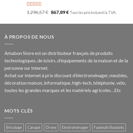
Note
5.00
1.296,57
€
867,89
€
Tous les prix incluent la TVA.
sur 5
À PROPOS DE NOUS
Amabon
Store est un distributeur français de produits
technologiques, de loisirs, d’équipements de la maison et de la
personne sur Internet.
Achat sur Internet à prix discount d’électroménager, meubles,
décoration maison, informatique, h
igh-tech
, téléphonie, vélo,
toutes les grandes marques et les matériels agricoles…E
tc
MOTS CLÉS
Bricolage
Canapé
Drone
Electroménager
Fauteuils Roulants