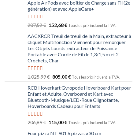
Apple AirPods avec boîtier de Charge sans Fil (2e
génération) et avec AppleCare+
Note
5.00
207,52
€
152,68
€
Tous les prix incluent la TVA.
sur 5
AACXRCR Treuil de treuil de la Main, extracteur à
cliquet Multifonction Viennent pour remorquer
Les Objets Lourds, extracteur de Puissance
Portable avec Corde de Fil de 1,3/1,5 m et 2
Crochets, Char
Note
5.00
1.025,99
€
805,00
€
Tous les prix incluent la TVA.
sur 5
RCB Hoverkart Gyropode Hoverboard Kart pour
Enfant et Adulte, Overboard et Kart avec
Bluetooth-Musique/LED-Roue Clignotante,
Hoverboards Cadeau pour Enfants
Note
5.00
206,89
€
115,00
€
Tous les prix incluent la TVA.
sur 5
Four pizza NT 901 6 pizzas ø30 cm