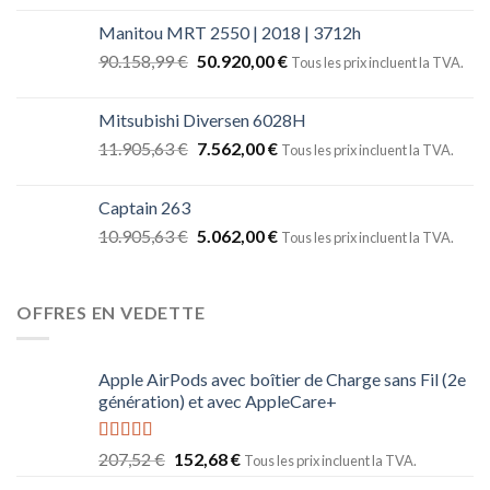
Manitou MRT 2550 | 2018 | 3712h
90.158,99
€
50.920,00
€
Tous les prix incluent la TVA.
Mitsubishi Diversen 6028H
11.905,63
€
7.562,00
€
Tous les prix incluent la TVA.
Captain 263
10.905,63
€
5.062,00
€
Tous les prix incluent la TVA.
OFFRES EN VEDETTE
Apple AirPods avec boîtier de Charge sans Fil (2e
génération) et avec AppleCare+
Note
5.00
207,52
€
152,68
€
Tous les prix incluent la TVA.
sur 5