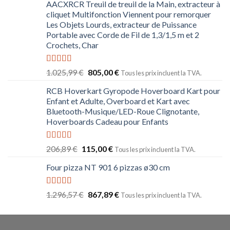
AACXRCR Treuil de treuil de la Main, extracteur à
cliquet Multifonction Viennent pour remorquer
Les Objets Lourds, extracteur de Puissance
Portable avec Corde de Fil de 1,3/1,5 m et 2
Crochets, Char
Note
5.00
1.025,99
€
805,00
€
Tous les prix incluent la TVA.
sur 5
RCB Hoverkart Gyropode Hoverboard Kart pour
Enfant et Adulte, Overboard et Kart avec
Bluetooth-Musique/LED-Roue Clignotante,
Hoverboards Cadeau pour Enfants
Note
5.00
206,89
€
115,00
€
Tous les prix incluent la TVA.
sur 5
Four pizza NT 901 6 pizzas ø30 cm
Note
5.00
1.296,57
€
867,89
€
Tous les prix incluent la TVA.
sur 5