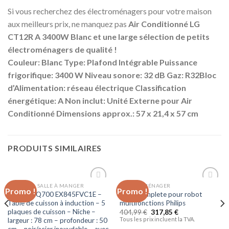
Si vous recherchez des électroménagers pour votre maison
aux meilleurs prix, ne manquez pas
Air Conditionné LG
CT12R A 3400W Blanc et une large sélection de petits
électroménagers de qualité !
Couleur: Blanc Type:
Plafond Intégrable Puissance
frigorifique: 3400 W Niveau sonore: 32 dB Gaz: R32Bloc
d’Alimentation: réseau électrique Classification
énergétique: A Non inclut: Unité Externe pour Air
Conditionné Dimensions approx.: 57 x 21,4 x 57 cm
PRODUITS SIMILAIRES
CUISSON & SALLE À MANGER
ELECTROMÉNAGER
Promo !
Promo !
Ajouter
Ajouter
Siemens iQ700 EX845FVC1E –
Unite complete pour robot
à la liste
à la liste
Table de cuisson à induction – 5
multifonctions Philips
d’envies
d’envies
plaques de cuisson – Niche –
404,99
€
317,85
€
Tous les prix incluent la TVA.
largeur : 78 cm – profondeur : 50
cm – noir/acier inoxydable – avec