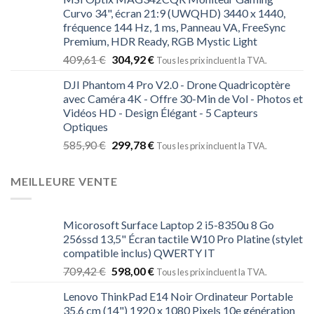
Curvo 34", écran 21:9 (UWQHD) 3440 x 1440,
fréquence 144 Hz, 1 ms, Panneau VA, FreeSync
Premium, HDR Ready, RGB Mystic Light
409,61
€
304,92
€
Tous les prix incluent la TVA.
DJI Phantom 4 Pro V2.0 - Drone Quadricoptère
avec Caméra 4K - Offre 30-Min de Vol - Photos et
Vidéos HD - Design Élégant - 5 Capteurs
Optiques
585,90
€
299,78
€
Tous les prix incluent la TVA.
MEILLEURE VENTE
Micorosoft Surface Laptop 2 i5-8350u 8 Go
256ssd 13,5" Écran tactile W10 Pro Platine (stylet
compatible inclus) QWERTY IT
709,42
€
598,00
€
Tous les prix incluent la TVA.
Lenovo ThinkPad E14 Noir Ordinateur Portable
35,6 cm (14") 1920 x 1080 Pixels 10e génération