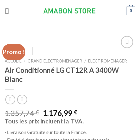
Skip
0
to
content
Promo !
Ajouter
à la liste
ACCUEIL
/
GRAND ÉLECTROMÉNAGER
/
ELECTROMÉNAGER
d’envies
Air Conditionné LG CT12R A 3400W
Blanc
1.357,74
1.176,99
€
€
Tous les prix incluent la TVA.
∙ Livraison Gratuite sur toute la France.
∙ Expédié depuis nos entrepôts régionaux français.