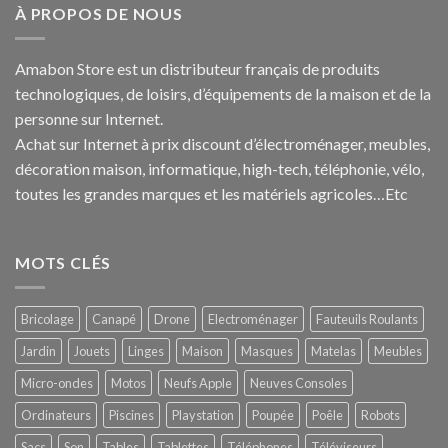
À PROPOS DE NOUS
Amabon
Store est un distributeur français de produits
technologiques, de loisirs, d’équipements de la maison et de la
personne sur Internet.
Achat sur Internet à prix discount d’électroménager, meubles,
décoration maison, informatique, h
igh-tech
, téléphonie, vélo,
toutes les grandes marques et les matériels agricoles…E
tc
MOTS CLÉS
Bricolage
Canapé
Drone
Electroménager
Fauteuils Roulants
Jardin
Jouets
Linges
Maison
Masques
Matelas
Meubles
Micro-ondes
Motos
Neufs Apple
Neuves Consoles
Ordinateurs
Piscines
Playstation
Poupée
Poêle
Robots
Sacs
Son
Tables
Tablettes
Téléphones
Téléviseurs