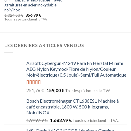
garnitures en acier inoxydable –
noir/inox
1.024,53
€
856,99
€
Tous les prix incluent la TVA.
LES DERNIERS ARTICLES VENDUS
Airsoft Cybergun-M249 Para Fn Herstal Minimi
AEG Nylon Keymod/Fibre de Nylon/Couleur
Noir/électrique (0.5 Joule)-Semi/Full Automatique
Note
5.00
251,76
€
159,00
€
Tous les prix incluent la TVA.
sur 5
Bosch Electroménager CTL636ES1 Machine à
café encastrable, 1600 W, 500 kilograms,
Noir/INOX
1.999,99
€
1.683,99
€
Tous les prix incluent la TVA.
MSI Optix MAG342CQR Moniteur Gaming