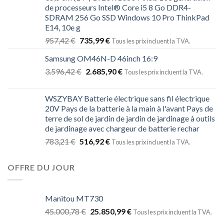
de processeurs Intel® Core i5 8 Go DDR4-
SDRAM 256 Go SSD Windows 10 Pro ThinkPad
E14, 10e g
957,42
€
735,99
€
Tous les prix incluent la TVA.
Samsung OM46N-D 46inch 16:9
3.596,42
€
2.685,90
€
Tous les prix incluent la TVA.
WSZYBAY Batterie électrique sans fil électrique
20V Pays de la batterie à la main à l'avant Pays de
terre de sol de jardin de jardin de jardinage à outils
de jardinage avec chargeur de batterie rechar
783,21
€
516,92
€
Tous les prix incluent la TVA.
OFFRE DU JOUR
Manitou MT730
45.000,78
€
25.850,99
€
Tous les prix incluent la TVA.