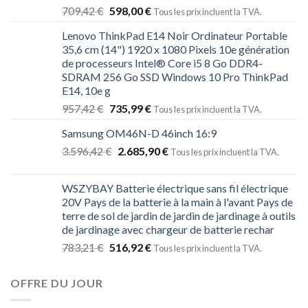
709,42
€
598,00
€
Tous les prix incluent la TVA.
Lenovo ThinkPad E14 Noir Ordinateur Portable
35,6 cm (14") 1920 x 1080 Pixels 10e génération
de processeurs Intel® Core i5 8 Go DDR4-
SDRAM 256 Go SSD Windows 10 Pro ThinkPad
E14, 10e g
957,42
€
735,99
€
Tous les prix incluent la TVA.
Samsung OM46N-D 46inch 16:9
3.596,42
€
2.685,90
€
Tous les prix incluent la TVA.
WSZYBAY Batterie électrique sans fil électrique
20V Pays de la batterie à la main à l'avant Pays de
terre de sol de jardin de jardin de jardinage à outils
de jardinage avec chargeur de batterie rechar
783,21
€
516,92
€
Tous les prix incluent la TVA.
OFFRE DU JOUR