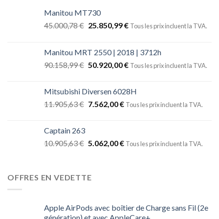
Manitou MT730
45.000,78
€
25.850,99
€
Tous les prix incluent la TVA.
Manitou MRT 2550 | 2018 | 3712h
90.158,99
€
50.920,00
€
Tous les prix incluent la TVA.
Mitsubishi Diversen 6028H
11.905,63
€
7.562,00
€
Tous les prix incluent la TVA.
Captain 263
10.905,63
€
5.062,00
€
Tous les prix incluent la TVA.
OFFRES EN VEDETTE
Apple AirPods avec boîtier de Charge sans Fil (2e
génération) et avec AppleCare+