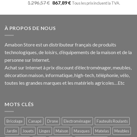
Note
5.00
1.296,57
€
867,89
€
Tous les prix incluent la TVA.
sur 5
À PROPOS DE NOUS
Amabon
Store est un distributeur français de produits
technologiques, de loisirs, d’équipements de la maison et de la
personne sur Internet.
Achat sur Internet à prix discount d’électroménager, meubles,
décoration maison, informatique, h
igh-tech
, téléphonie, vélo,
toutes les grandes marques et les matériels agricoles…E
tc
MOTS CLÉS
Bricolage
Canapé
Drone
Electroménager
Fauteuils Roulants
Jardin
Jouets
Linges
Maison
Masques
Matelas
Meubles