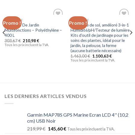
JARDINAGE
JARDINAGE
Promo !
Promo !
Ajouter
Ajouter
Perel Sac De Jardin
PH-mètre de sol, amélioré 3-in-1
à la liste
à la liste
Multifonctions – Polyéthylène –
Humidité/pH/Testeur de lumière
d’envies
d’envies
400 L
Kits d’outil de jardinage pour les
soins des plantes, idéal pour le
303,67
€
210,98
€
Tous les prix incluent la TVA.
jardin, la pelouse, la ferme
(aucune batterie nécessaire)
1.463,00
€
1.100,63
€
Tous les prix incluent la TVA.
LES DERNIERS ARTICLES VENDUS
Garmin MAP78S GPS Marine Ecran LCD 4'' (10,2
cm) USB Noir
219,99
€
145,60
€
Tous les prix incluent la TVA.