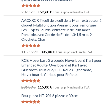
Note
5.00
207,52
€
152,68
€
Tous les prix incluent la TVA.
sur 5
AACXRCR Treuil de treuil de la Main, extracteur à
cliquet Multifonction Viennent pour remorquer
Les Objets Lourds, extracteur de Puissance
Portable avec Corde de Fil de 1,3/1,5 m et 2
Crochets, Char
Note
5.00
1.025,99
€
805,00
€
Tous les prix incluent la TVA.
sur 5
RCB Hoverkart Gyropode Hoverboard Kart pour
Enfant et Adulte, Overboard et Kart avec
Bluetooth-Musique/LED-Roue Clignotante,
Hoverboards Cadeau pour Enfants
Note
5.00
206,89
€
115,00
€
Tous les prix incluent la TVA.
sur 5
Four pizza NT 901 6 pizzas ø30 cm