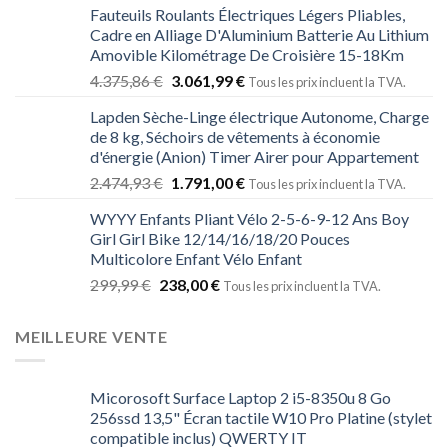
Fauteuils Roulants Électriques Légers Pliables,
Cadre en Alliage D'Aluminium Batterie Au Lithium
Amovible Kilométrage De Croisière 15-18Km
4.375,86
€
3.061,99
€
Tous les prix incluent la TVA.
Lapden Sèche-Linge électrique Autonome, Charge
de 8 kg, Séchoirs de vêtements à économie
d'énergie (Anion) Timer Airer pour Appartement
2.474,93
€
1.791,00
€
Tous les prix incluent la TVA.
WYYY Enfants Pliant Vélo 2-5-6-9-12 Ans Boy
Girl Girl Bike 12/14/16/18/20 Pouces
Multicolore Enfant Vélo Enfant
299,99
€
238,00
€
Tous les prix incluent la TVA.
MEILLEURE VENTE
Micorosoft Surface Laptop 2 i5-8350u 8 Go
256ssd 13,5" Écran tactile W10 Pro Platine (stylet
compatible inclus) QWERTY IT