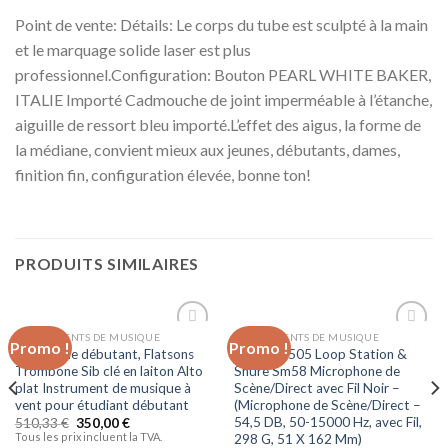
Point de vente: Détails: Le corps du tube est sculpté à la main
et le marquage solide laser est plus
professionnel.Configuration: Bouton PEARL WHITE BAKER,
ITALIE Importé Cadmouche de joint imperméable à l’étanche,
aiguille de ressort bleu importé.L’effet des aigus, la forme de
la médiane, convient mieux aux jeunes, débutants, dames,
finition fin, configuration élevée, bonne ton!
PRODUITS SIMILAIRES
INSTRUMENTS DE MUSIQUE
INSTRUMENTS DE MUSIQUE
Promo !
Promo !
Ajouter
Ajouter
Trombone débutant, Flatsons
Boss RC-505 Loop Station &
à la liste
à la liste
Trombone Sib clé en laiton Alto
Shure Sm58 Microphone de
d’envies
d’envies
plat Instrument de musique à
Scène/Direct avec Fil Noir –
vent pour étudiant débutant
(Microphone de Scène/Direct –
54,5 DB, 50-15000 Hz, avec Fil,
510,33
€
350,00
€
Tous les prix incluent la TVA.
298 G, 51 X 162 Mm)