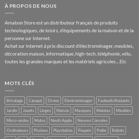
À PROPOS DE NOUS
Amabon
Store est un distributeur français de produits
technologiques, de loisirs, d’équipements de la maison et de la
personne sur Internet.
Achat sur Internet à prix discount d’électroménager, meubles,
décoration maison, informatique, h
igh-tech
, téléphonie, vélo,
toutes les grandes marques et les matériels agricoles…E
tc
MOTS CLÉS
Bricolage
Canapé
Drone
Electroménager
Fauteuils Roulants
Jardin
Jouets
Linges
Maison
Masques
Matelas
Meubles
Micro-ondes
Motos
Neufs Apple
Neuves Consoles
Ordinateurs
Piscines
Playstation
Poupée
Poêle
Robots