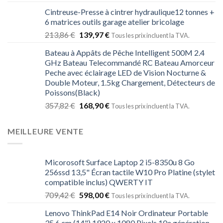
sur 5
Cintreuse-Presse à cintrer hydraulique12 tonnes +
6 matrices outils garage atelier bricolage
213,86
€
139,97
€
Tous les prix incluent la TVA.
Bateau à Appâts de Pêche Intelligent 500M 2.4
GHz Bateau Telecommandé RC Bateau Amorceur
Peche avec éclairage LED de Vision Nocturne &
Double Moteur, 1.5kg Chargement, Détecteurs de
Poissons(Black)
357,82
€
168,90
€
Tous les prix incluent la TVA.
MEILLEURE VENTE
Micorosoft Surface Laptop 2 i5-8350u 8 Go
256ssd 13,5" Écran tactile W10 Pro Platine (stylet
compatible inclus) QWERTY IT
709,42
€
598,00
€
Tous les prix incluent la TVA.
Lenovo ThinkPad E14 Noir Ordinateur Portable
35,6 cm (14") 1920 x 1080 Pixels 10e génération