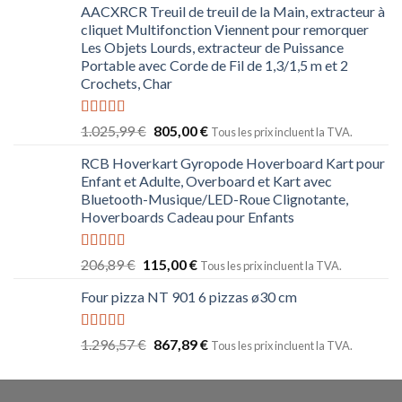
AACXRCR Treuil de treuil de la Main, extracteur à
cliquet Multifonction Viennent pour remorquer
Les Objets Lourds, extracteur de Puissance
Portable avec Corde de Fil de 1,3/1,5 m et 2
Crochets, Char
Note
5.00
1.025,99
€
805,00
€
Tous les prix incluent la TVA.
sur 5
RCB Hoverkart Gyropode Hoverboard Kart pour
Enfant et Adulte, Overboard et Kart avec
Bluetooth-Musique/LED-Roue Clignotante,
Hoverboards Cadeau pour Enfants
Note
5.00
206,89
€
115,00
€
Tous les prix incluent la TVA.
sur 5
Four pizza NT 901 6 pizzas ø30 cm
Note
5.00
1.296,57
€
867,89
€
Tous les prix incluent la TVA.
sur 5