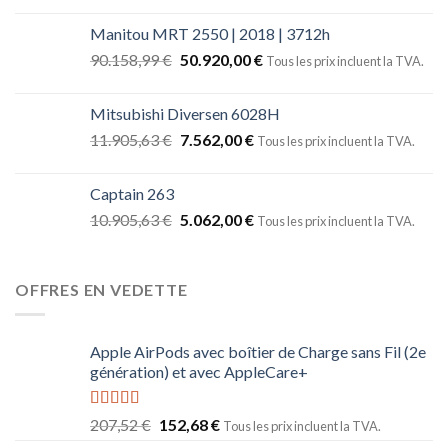
Manitou MRT 2550 | 2018 | 3712h
90.158,99
€
50.920,00
€
Tous les prix incluent la TVA.
Mitsubishi Diversen 6028H
11.905,63
€
7.562,00
€
Tous les prix incluent la TVA.
Captain 263
10.905,63
€
5.062,00
€
Tous les prix incluent la TVA.
OFFRES EN VEDETTE
Apple AirPods avec boîtier de Charge sans Fil (2e
génération) et avec AppleCare+
Note
5.00
207,52
€
152,68
€
Tous les prix incluent la TVA.
sur 5