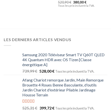
520,90
€
380,00
€
Tous les prix incluent la TVA.
LES DERNIERS ARTICLES VENDUS
Samsung 2020 Téléviseur Smart TV Q60T QLED
4K Quantum HDR avec OS Tizen [Classe
énergétique A]
739,99
€
528,00
€
Tous les prix incluent la TVA.
Afang Chariot remorque Jardin, Main Remorque
Brouette 4 Roues Benne Basculante, d'outils
Jardin ​Chariot d'extérieur ​Pliable Jardinage
Housse Terrain
Note
5.00
525,31
€
399,72
€
Tous les prix incluent la TVA.