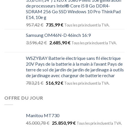
de processeurs Intel® Core i5 8 Go DDR4-
SDRAM 256 Go SSD Windows 10 Pro ThinkPad
E14, 10e g
957,42
€
735,99
€
Tous les prix incluent la TVA.
Samsung OM46N-D 46inch 16:9
3.596,42
€
2.685,90
€
Tous les prix incluent la TVA.
WSZYBAY Batterie électrique sans fil électrique
20V Pays de la batterie à la main à l'avant Pays de
terre de sol de jardin de jardin de jardinage à outils
de jardinage avec chargeur de batterie rechar
783,21
€
516,92
€
Tous les prix incluent la TVA.
OFFRE DU JOUR
Manitou MT730
45.000,78
€
25.850,99
€
Tous les prix incluent la TVA.