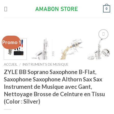
Skip
0
to
content
Promo !
Ajouter
à la liste
d’envies
ACCUEIL
/
INSTRUMENTS DE MUSIQUE
ZYLE BB Soprano Saxophone B-Flat,
Saxophone Saxophone Althorn Sax Sax
Instrument de Musique avec Gant,
Nettoyage Brosse de Ceinture en Tissu
(Color : Silver)