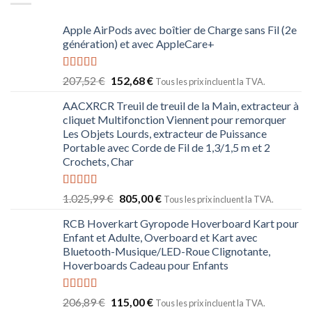
Apple AirPods avec boîtier de Charge sans Fil (2e
génération) et avec AppleCare+
Note
5.00
207,52
€
152,68
€
Tous les prix incluent la TVA.
sur 5
AACXRCR Treuil de treuil de la Main, extracteur à
cliquet Multifonction Viennent pour remorquer
Les Objets Lourds, extracteur de Puissance
Portable avec Corde de Fil de 1,3/1,5 m et 2
Crochets, Char
Note
5.00
1.025,99
€
805,00
€
Tous les prix incluent la TVA.
sur 5
RCB Hoverkart Gyropode Hoverboard Kart pour
Enfant et Adulte, Overboard et Kart avec
Bluetooth-Musique/LED-Roue Clignotante,
Hoverboards Cadeau pour Enfants
Note
5.00
206,89
€
115,00
€
Tous les prix incluent la TVA.
sur 5