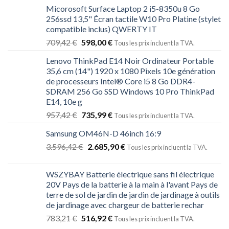
Micorosoft Surface Laptop 2 i5-8350u 8 Go
256ssd 13,5" Écran tactile W10 Pro Platine (stylet
compatible inclus) QWERTY IT
709,42
€
598,00
€
Tous les prix incluent la TVA.
Lenovo ThinkPad E14 Noir Ordinateur Portable
35,6 cm (14") 1920 x 1080 Pixels 10e génération
de processeurs Intel® Core i5 8 Go DDR4-
SDRAM 256 Go SSD Windows 10 Pro ThinkPad
E14, 10e g
957,42
€
735,99
€
Tous les prix incluent la TVA.
Samsung OM46N-D 46inch 16:9
3.596,42
€
2.685,90
€
Tous les prix incluent la TVA.
WSZYBAY Batterie électrique sans fil électrique
20V Pays de la batterie à la main à l'avant Pays de
terre de sol de jardin de jardin de jardinage à outils
de jardinage avec chargeur de batterie rechar
783,21
€
516,92
€
Tous les prix incluent la TVA.