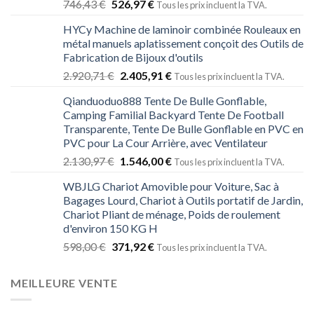
746,43
€
526,97
€
Tous les prix incluent la TVA.
HYCy Machine de laminoir combinée Rouleaux en
métal manuels aplatissement conçoit des Outils de
Fabrication de Bijoux d'outils
2.920,71
€
2.405,91
€
Tous les prix incluent la TVA.
Qianduoduo888 Tente De Bulle Gonflable,
Camping Familial Backyard Tente De Football
Transparente, Tente De Bulle Gonflable en PVC en
PVC pour La Cour Arrière, avec Ventilateur
2.130,97
€
1.546,00
€
Tous les prix incluent la TVA.
WBJLG Chariot Amovible pour Voiture, Sac à
Bagages Lourd, Chariot à Outils portatif de Jardin,
Chariot Pliant de ménage, Poids de roulement
d'environ 150 KG H
598,00
€
371,92
€
Tous les prix incluent la TVA.
MEILLEURE VENTE