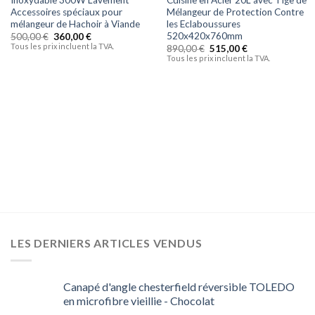
Accessoires spéciaux pour
Mélangeur de Protection Contre
mélangeur de Hachoir à Viande
les Eclaboussures
520x420x760mm
500,00
€
360,00
€
Tous les prix incluent la TVA.
890,00
€
515,00
€
Tous les prix incluent la TVA.
LES DERNIERS ARTICLES VENDUS
Canapé d'angle chesterfield réversible TOLEDO
en microfibre vieillie - Chocolat