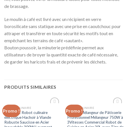
de brassage.
Le moulin à café est livré avec un récipient en verre
borosilicate sans statique avec une prise en caoutchouc pour
attraper et transférer en toute sécurité les motifs tout en
empêchant les terrains de café «sautant».
Bouton poussoir, la minuterie prédéfinie permet aux
utilisateurs de broyer la quantité exacte de café nécessaire,
de garder les haricots frais et de prévenir les déchets.
PRODUITS SIMILAIRES
ROBOT CULINAIRE
ROBOT CULINAIRE
Promo !
Promo !
Ajouter
Ajouter
TEHWDE Robot culinaire
VEVOR Mélangeur de Pâtisserie
à la liste
à la liste
électrique Hachoir à Viande
Professionnel Mélangeur 750W à
d’envies
d’envies
Robuste Saucisse en Acier
3Vitesses Commercial Robot de
Inoxydable 300W Lavement
Cuisine en Acier 20L avec Tige de