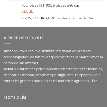
Four pizza NT 901 6 pizzas ø30 cm
Note
5.00
1.296,57
€
867,89
€
Tous les prix incluent la TVA.
sur 5
À PROPOS DE NOUS
Amabon
Store est un distributeur français de produits
technologiques, de loisirs, d’équipements de la maison et de la
personne sur Internet.
Achat sur Internet à prix discount d’électroménager, meubles,
décoration maison, informatique, h
igh-tech
, téléphonie, vélo,
toutes les grandes marques et les matériels agricoles…E
tc
MOTS CLÉS