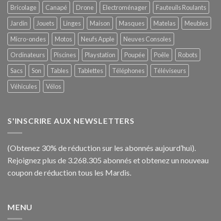
Bricolage
Canapé
Drone
Electroménager
Fauteuils Roulants
Jardin
Jouets
Linges
Maison
Masques
Matelas
Meubles
Micro-ondes
Motos
Neufs Apple
Neuves Consoles
Ordinateurs
Piscines
Playstation
Poupée
Poêle
Robots
Sacs
Son
Tables
Tablettes
Téléphones
Téléviseurs
Véhicules
Vélos
S'INSCRIRE AUX NEWSLETTERS
(Obtenez 30% de réduction sur les abonnés aujourd’hui).
Rejoignez plus de 3.268.305 abonnés et obtenez un nouveau
coupon de réduction tous les Mardis.
MENU