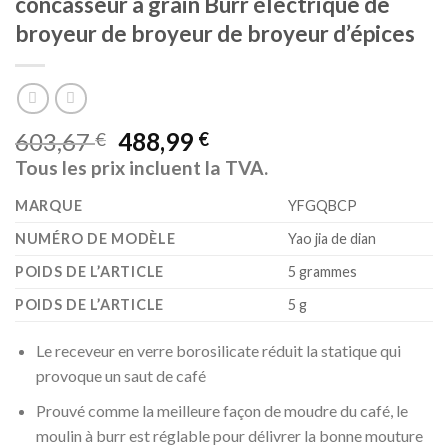
concasseur a grain Burr électrique de
broyeur de broyeur de broyeur d’épices
603,67
488,99
€
€
Tous les prix incluent la TVA.
MARQUE
‎YFGQBCP
NUMÉRO DE MODÈLE
‎Yao jia de dian
POIDS DE L’ARTICLE
‎5 grammes
POIDS DE L’ARTICLE
‎5 g
Le receveur en verre borosilicate réduit la statique qui
provoque un saut de café
Prouvé comme la meilleure façon de moudre du café, le
moulin à burr est réglable pour délivrer la bonne mouture