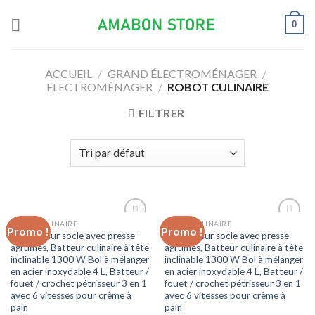
Skip
0
to
content
ACCUEIL
/
GRAND ÉLECTROMÉNAGER
/
ELECTROMÉNAGER
/
ROBOT CULINAIRE
FILTRER
ROBOT CULINAIRE
ROBOT CULINAIRE
Promo !
Promo !
Ajouter
Ajouter
Batteur sur socle avec presse-
Batteur sur socle avec presse-
à la liste
à la liste
agrumes, Batteur culinaire à tête
agrumes, Batteur culinaire à tête
d’envies
d’envies
inclinable 1300 W Bol à mélanger
inclinable 1300 W Bol à mélanger
en acier inoxydable 4 L, Batteur /
en acier inoxydable 4 L, Batteur /
fouet / crochet pétrisseur 3 en 1
fouet / crochet pétrisseur 3 en 1
avec 6 vitesses pour crème à
avec 6 vitesses pour crème à
pain
pain