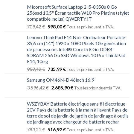
Micorosoft Surface Laptop 2 i5-8350u 8 Go
256ssd 13,5" Écran tactile W10 Pro Platine (stylet
compatible inclus) QWERTY IT
709,42
€
598,00
€
Tous les prix incluent la TVA.
Lenovo ThinkPad E14 Noir Ordinateur Portable
35,6 cm (14") 1920 x 1080 Pixels 10e génération
de processeurs Intel® Core i5 8 Go DDR4-
SDRAM 256 Go SSD Windows 10 Pro ThinkPad
E14, 10e g
957,42
€
735,99
€
Tous les prix incluent la TVA.
Samsung OM46N-D 46inch 16:9
3.596,42
€
2.685,90
€
Tous les prix incluent la TVA.
WSZYBAY Batterie électrique sans fil électrique
20V Pays de la batterie à la main à l'avant Pays de
terre de sol de jardin de jardin de jardinage à outils
de jardinage avec chargeur de batterie rechar
783,21
€
516,92
€
Tous les prix incluent la TVA.