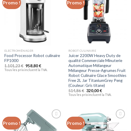
Promo !
Promo !
Ajouter
Ajouter
à la liste
à la liste
d’envies
d’envies
ELECTROMÉNAGER
ROBOT CULINAIRE
Food Processor Robot culinaire
Juicer 2200W Heavy Duty de
FP1000
qualité Commerciale Minuterie
Automatique Mélangeur
1.101,23
€
958,80
€
Tous les prix incluent la TVA.
Mélangeur Presse-Agrumes Fruit
Robot Culinaire Glace Smoothies
Free 2L Jar TitaniumGrey Peng
(Couleur: Gris titane)
514,86
€
320,00
€
Tous les prix incluent la TVA.
Promo !
Promo !
Ajouter
Ajouter
à la liste
à la liste
d’envies
d’envies