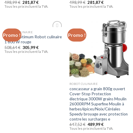
498,99
€
281,87
€
498,99
€
281,87
€
Tous les prix incluent la TVA.
Tous les prix incluent la TVA.
ROBOT CULINAIRE
Promo !
Promo !
Ajouter
Ajouter
Bosch Optimum Robot culinaire
à la liste
à la liste
1 600 W rouge
d’envies
d’envies
508,64
€
305,99
€
Tous les prix incluent la TVA.
ROBOT CULINAIRE
concasseur a grain 800g ouvert
Cover-Stop Protection
électrique 3000W grains Moulin
26000RPM Superfine Moulin à
herbes/épices/Noix/Céréales
Speedy broyage avec protection
contre les surcharges e
647,52
€
489,99
€
Tous les prix incluent la TVA.