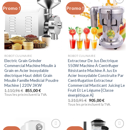
Promo !
Promo !
Ajouter
Ajouter
à la liste
à la liste
d’envies
d’envies
ROBOT CULINAIRE
ROBOT CULINAIRE
Electric Grain Grinder
Extracteur De Jus Électrique
Commercial Machine Moulin à
550W Machine À Centrifuger
Grain en Acier Inoxydable
Résistante Machine À Jus En
électrique Haut débit Grain
Acier Inoxydable Construite Par
Moulin Famille Medicial Poudre
Centrifugation Extracteur
Machine | 220V 3KW
Commercial Masticant Juicing Le
Fruit Et Le Légume [Classe
1.110,96
€
855,00
€
Tous les prix incluent la TVA.
énergétique A]
1.310,95
€
905,00
€
Tous les prix incluent la TVA.