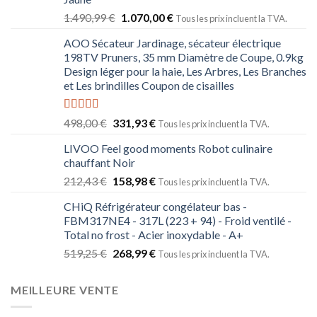
1.490,99
€
1.070,00
€
Tous les prix incluent la TVA.
AOO Sécateur Jardinage, sécateur électrique
198TV Pruners, 35 mm Diamètre de Coupe, 0.9kg
Design léger pour la haie, Les Arbres, Les Branches
et Les brindilles Coupon de cisailles
Note
5.00
498,00
€
331,93
€
Tous les prix incluent la TVA.
sur 5
LIVOO Feel good moments Robot culinaire
chauffant Noir
212,43
€
158,98
€
Tous les prix incluent la TVA.
CHiQ Réfrigérateur congélateur bas -
FBM317NE4 - 317L (223 + 94) - Froid ventilé -
Total no frost - Acier inoxydable - A+
519,25
€
268,99
€
Tous les prix incluent la TVA.
MEILLEURE VENTE