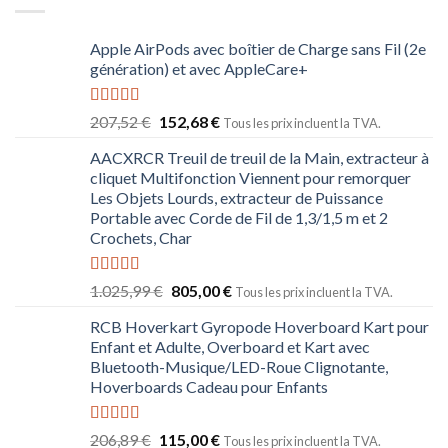
Apple AirPods avec boîtier de Charge sans Fil (2e
génération) et avec AppleCare+
Note
5.00
207,52
€
152,68
€
Tous les prix incluent la TVA.
sur 5
AACXRCR Treuil de treuil de la Main, extracteur à
cliquet Multifonction Viennent pour remorquer
Les Objets Lourds, extracteur de Puissance
Portable avec Corde de Fil de 1,3/1,5 m et 2
Crochets, Char
Note
5.00
1.025,99
€
805,00
€
Tous les prix incluent la TVA.
sur 5
RCB Hoverkart Gyropode Hoverboard Kart pour
Enfant et Adulte, Overboard et Kart avec
Bluetooth-Musique/LED-Roue Clignotante,
Hoverboards Cadeau pour Enfants
Note
5.00
206,89
€
115,00
€
Tous les prix incluent la TVA.