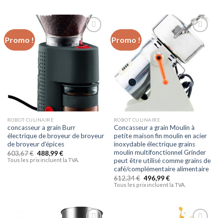
Promo !
Promo !
Ajouter
Ajouter
à la liste
à la liste
d’envies
d’envies
ROBOT CULINAIRE
ROBOT CULINAIRE
concasseur a grain Burr
Concasseur a grain Moulin à
électrique de broyeur de broyeur
petite maison fin moulin en acier
de broyeur d’épices
inoxydable électrique grains
moulin multifonctionnel Grinder
603,67
€
488,99
€
Tous les prix incluent la TVA.
peut être utilisé comme grains de
café/complémentaire alimentaire
612,34
€
496,99
€
Tous les prix incluent la TVA.