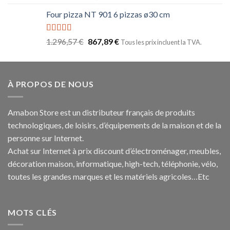
sur 5
Four pizza NT 901 6 pizzas ø30 cm
Note
5.00
1.296,57
€
867,89
€
Tous les prix incluent la TVA.
sur 5
À PROPOS DE NOUS
Amabon
Store est un distributeur français de produits
technologiques, de loisirs, d’équipements de la maison et de la
personne sur Internet.
Achat sur Internet à prix discount d’électroménager, meubles,
décoration maison, informatique, h
igh-tech
, téléphonie, vélo,
toutes les grandes marques et les matériels agricoles…E
tc
MOTS CLÉS