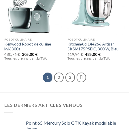
ROBOT CULINAIRE
ROBOT CULINAIRE
Kenwood Robot de cuisine
KitchenAid 144266 Artisan
kvl6300s
5KSM175PSEIC, 300 W, Bleu
480,76
€
305,00
€
619,94
€
485,00
€
Tous les prix incluent la TVA.
Tous les prix incluent la TVA.
1
2
3
LES DERNIERS ARTICLES VENDUS
Point 65 Mercury Solo GTX Kayak modulable
Jaune