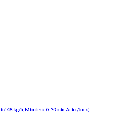
Ajouter à la liste d’envies
Ajouter à la liste d’envies
té 48 kg/h, Minuterie 0-30 min, Acier/Inox)