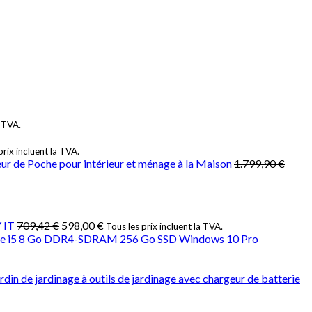
Ajouter à la liste d’envies
a TVA.
prix incluent la TVA.
ur de Poche pour intérieur et ménage à la Maison
1.799,90
€
 IT
709,42
€
598,00
€
Tous les prix incluent la TVA.
® Core i5 8 Go DDR4-SDRAM 256 Go SSD Windows 10 Pro
ardin de jardinage à outils de jardinage avec chargeur de batterie