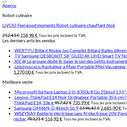
Aperçu
Robot culinaire
LIVOO Feel good moments Robot culinaire chauffant Noir
212,43
€
158,98
€
Tous les prix incluent la TVA.
Les derniers articles vendus
WERTYU Billard Résine Jeu Complet Billard Balles 68mm 
TV Samsung QE58Q60T 58’’ QLED 4K UHD Smart TV No
XIE @ Le groupe dédié B-tuner le son des petits instrument
Lpiotyuscxcq Aspirateur a Main Portable Mini Vacugeeur s
1.270,00
€
Tous les prix incluent la TVA.
Meilleure vente
Micorosoft Surface Laptop 2 i5-8350u 8 Go 256ssd 13,5" 
Lenovo ThinkPad E14 Noir Ordinateur Portable 35,6 cm 
ThinkPad E14, 10e g
957,42
€
735,99
€
Tous les prix incluent
Samsung OM46N-D 46inch 16:9
3.596,42
€
2.685,90
€
Tou
WSZYBAY Batterie électrique sans fil électrique 20V Pays de 
rechar
783,21
€
516,92
€
Tous les prix incluent la TVA.