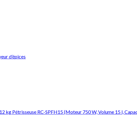
yeur d’épices
a 12 kg Pétrisseuse RC-SPFH15 (Moteur 750 W, Volume 15 l, Capaci