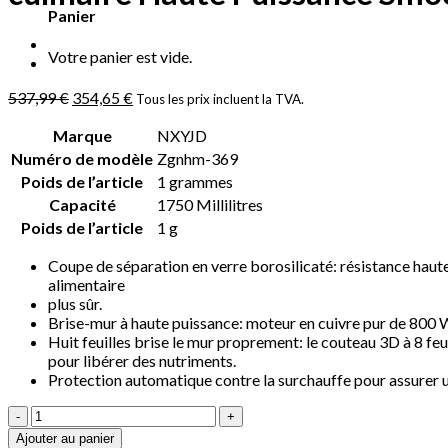
Panier
Votre panier est vide.
537,99
€
354,65
€
Tous les prix incluent la TVA.
Marque
‎NXYJD
Numéro de modèle
‎Zgnhm-369
Poids de l’article
‎1 grammes
Capacité
‎1750 Millilitres
Poids de l’article
‎1 g
Coupe de séparation en verre borosilicaté: résistance haute
alimentaire
plus sûr.
Brise-mur à haute puissance: moteur en cuivre pur de 800 W p
Huit feuilles brise le mur proprement: le couteau 3D à 8 feui
pour libérer des nutriments.
Protection automatique contre la surchauffe pour assurer u
quantité
de
Ajouter au panier