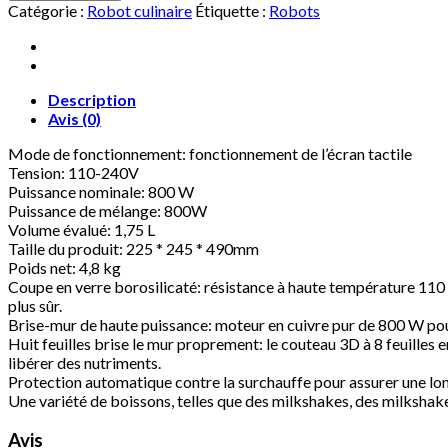
NXYJD
Catégorie :
Robot culinaire
Étiquette :
Robots
Pavé
Tactile
Automatique
mélangeur
Professionnel
Description
mélangeur
Avis (0)
Presse-
Mode de fonctionnement: fonctionnement de l’écran tactile
Agrumes
Tension: 110-240V
Robot
Puissance nominale: 800 W
culinaire
Puissance de mélange: 800W
Haute
Volume évalué: 1,75 L
Puissance
Taille du produit: 225 * 245 * 490mm
Smoothies
Poids net: 4,8 kg
à
Coupe en verre borosilicaté: résistance à haute température 110 ° 
Glace
plus sûr.
Fruits
Brise-mur de haute puissance: moteur en cuivre pur de 800 W pour b
Huit feuilles brise le mur proprement: le couteau 3D à 8 feuilles e
libérer des nutriments.
Protection automatique contre la surchauffe pour assurer une lo
Une variété de boissons, telles que des milkshakes, des milkshakes
Avis