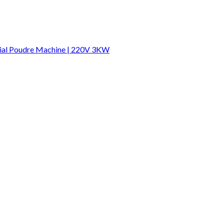
Ajouter à la liste d’envies
icial Poudre Machine | 220V 3KW
Ajouter à la liste d’envies
Ajouter à la liste d’envies