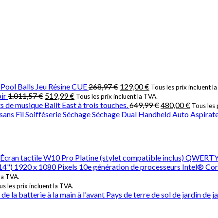
Pool Balls Jeu Résine CUE
268,97
€
129,00
€
Tous les prix incluent l
ir
1.011,57
€
519,99
€
Tous les prix incluent la TVA.
s de musique Balit East à trois touches.
649,99
€
480,00
€
Tous les 
ans Fil Soifféserie Séchage Séchage Dual Handheld Auto Aspirate
Écran tactile W10 Pro Platine (stylet compatible inclus) QWERTY
(14") 1920 x 1080 Pixels 10e génération de processeurs Intel
 la TVA.
s les prix incluent la TVA.
la batterie à la main à l'avant Pays de terre de sol de jardin de j