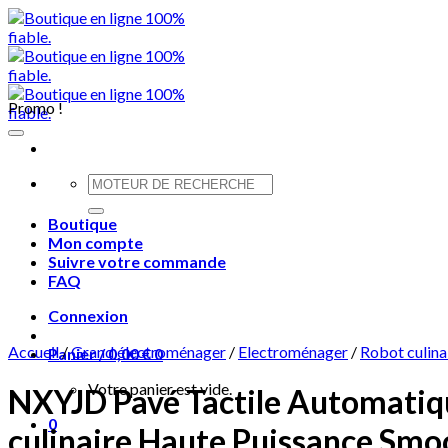
Skip
to
content
Promo !
Recherche
pour :
Boutique
Mon compte
Suivre votre commande
FAQ
Connexion
Accueil
/
Grand électroménager
/
Electroménager
/
Robot culina
Panier /
0,00
€
0
Votre panier est vide.
NXYJD Pavé Tactile Automatiq
0
culinaire Haute Puissance Smoo