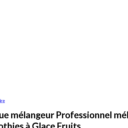
ire
ue mélangeur Professionnel m
thies à Glace Fruits