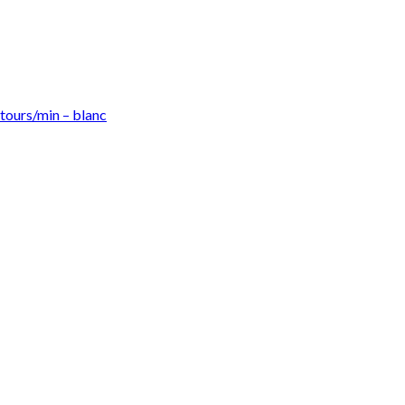
Ajouter à la liste d’envies
tours/min – blanc
Ajouter à la liste d’envies
Ajouter à la liste d’envies