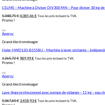
CELME – Machine à Diviser DIV300 MN – Pour diviser 30 kg de p
5.048,75
€
4.085,46
€
Tous les prix incluent la TVA.
Promo !
Aperçu
Grand électroménager
Haier HWD120-B1558U – Machine à laver séchante – indépendant –
1.265,72
€
989,99
€
Tous les prix incluent la TVA.
Promo !
Aperçu
Grand électroménager
Lave-linge professionnel avec pompe de vidange – 11 kg – eau c
5.067,60
€
3.458,93
€
Tous les prix incluent la TVA.
Promo !