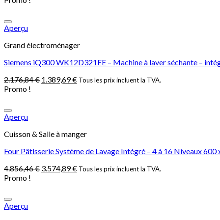
Aperçu
Grand électroménager
Siemens iQ300 WK12D321EE – Machine à laver séchante – intégré 
2.176,84
€
1.389,69
€
Tous les prix incluent la TVA.
Promo !
Aperçu
Cuisson & Salle à manger
Four Pâtisserie Système de Lavage Intégré – 4 à 16 Niveaux 600
4.856,46
€
3.574,89
€
Tous les prix incluent la TVA.
Promo !
Aperçu