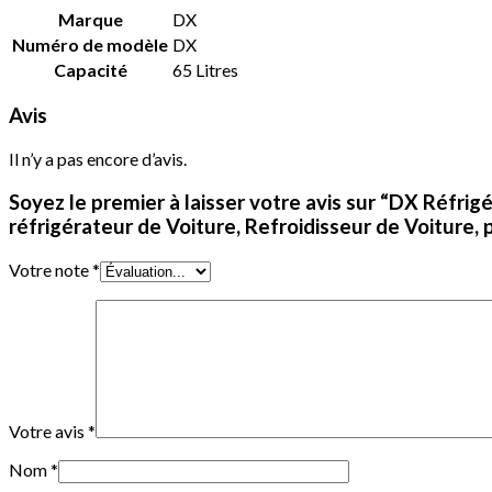
Marque
‎DX
Numéro de modèle
‎DX
Capacité
‎65 Litres
Avis
Il n’y a pas encore d’avis.
Soyez le premier à laisser votre avis sur “DX Réfri
réfrigérateur de Voiture, Refroidisseur de Voiture
Votre note
*
Votre avis
*
Nom
*