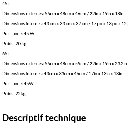
45L
65L),
réfrigérateur
Dimensions externes: 56cm x 48cm x 46cm / 22in x 19in x 18in
de
Voiture,
Dimensions internes: 43 cm x 33 cm x 32 cm / 17 po x 13 po x 12
Refroidisseur
de
Puissance: 45 W
Voiture,
pour
Poids: 20 kg
Pique-
niques
65L
de
Dimensions externes: 56cm x 48cm x 59cm / 22in x 19in x 23.2in
Camping
Dimensions internes: 43cm x 33cm x 46cm / 17in x 13in x 18in
Puissance: 45W
Poids: 22kg
Descriptif technique