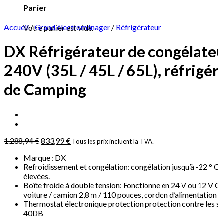
Panier
Accueil
/
Grand électroménager
/
Réfrigérateur
Votre panier est vide.
DX Réfrigérateur de congélate
240V (35L / 45L / 65L), réfrigé
de Camping
1.288,94
€
833,99
€
Tous les prix incluent la TVA.
Marque : DX
Refroidissement et congélation: congélation jusqu’à -22 ° 
élevées.
Boîte froide à double tension: Fonctionne en 24 V ou 12 V C
voiture / camion 2,8 m / 110 pouces, cordon d’alimentation
Thermostat électronique protection protection contre les so
40DB