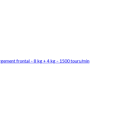
Ajouter à la liste d’envies
gement frontal – 8 kg + 4 kg – 1500 tours/min
Ajouter à la liste d’envies