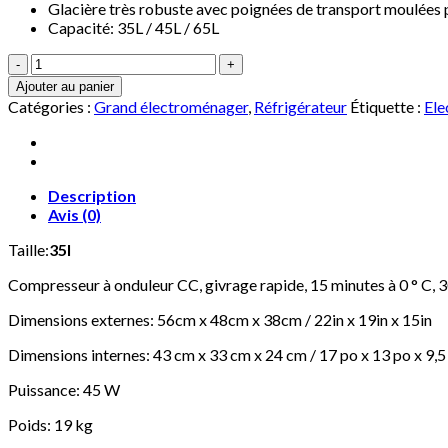
Glacière très robuste avec poignées de transport moulées p
Capacité: 35L / 45L / 65L
quantité
de
Ajouter au panier
DX
Catégories :
Grand électroménager
,
Réfrigérateur
Étiquette :
Ele
Réfrigérateur
de
congélateur
Portable
pour
Description
réfrigérateur,
Avis (0)
Camping-
Taille:
35l
Car
24V
Compresseur à onduleur CC, givrage rapide, 15 minutes à 0 ° C, 30
/
12V
Dimensions externes: 56cm x 48cm x 38cm / 22in x 19in x 15in
/
220-
Dimensions internes: 43 cm x 33 cm x 24 cm / 17 po x 13 po x 9,5
240V
(35L
Puissance: 45 W
/
45L
Poids: 19 kg
/