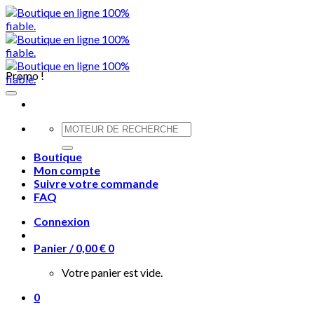
Skip
to
content
Promo !
Recherche
pour :
Boutique
Mon compte
Suivre votre commande
FAQ
Connexion
Panier /
0,00
€
0
Votre panier est vide.
0