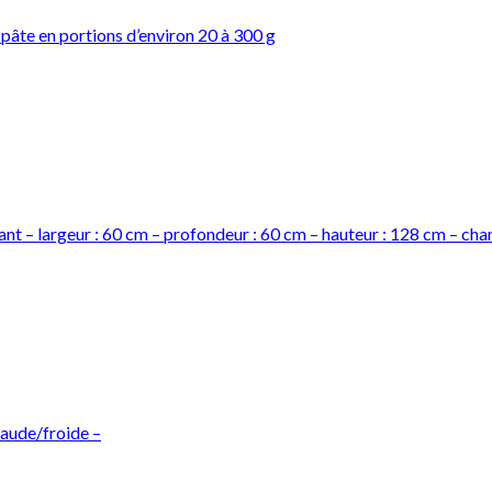
âte en portions d’environ 20 à 300 g
 largeur : 60 cm – profondeur : 60 cm – hauteur : 128 cm – char
haude/froide –