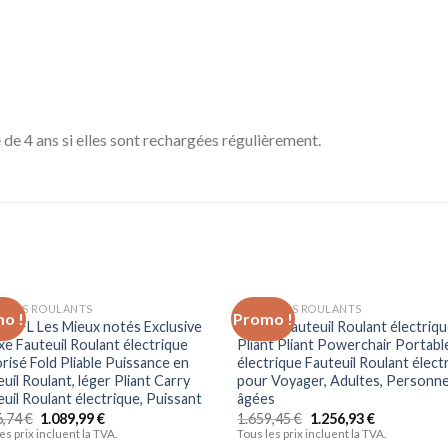
de 4 ans si elles sont rechargées régulièrement.
EUILS ROULANTS
FAUTEUILS ROULANTS
o !
Promo !
Ajouter
Ajo
FLLFL Les Mieux notés Exclusive
Espejo Fauteuil Roulant électriq
à la liste
à la 
xe Fauteuil Roulant électrique
Pliant Pliant Powerchair Portabl
d’envies
d’en
risé Fold Pliable Puissance en
électrique Fauteuil Roulant élect
uil Roulant, léger Pliant Carry
pour Voyager, Adultes, Personn
uil Roulant électrique, Puissant
âgées
6,74
€
1.089,99
€
1.659,45
€
1.256,93
€
es prix incluent la TVA.
Tous les prix incluent la TVA.