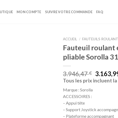
UTIQUE
MON COMPTE
SUIVRE VOTRE COMMANDE
FAQ
ACCUEIL
/
FAUTEUILS ROULAN
Fauteuil roulant 
Ajouter
pliable Sorolla 3
à la liste
d’envies
3.946,47
3.163,9
€
Tous les prix incluent l
Marque : Sorolla
ACCESSOIRES :
– Appui tête
– Support Joystick accompag
– Plateforme accompagnant