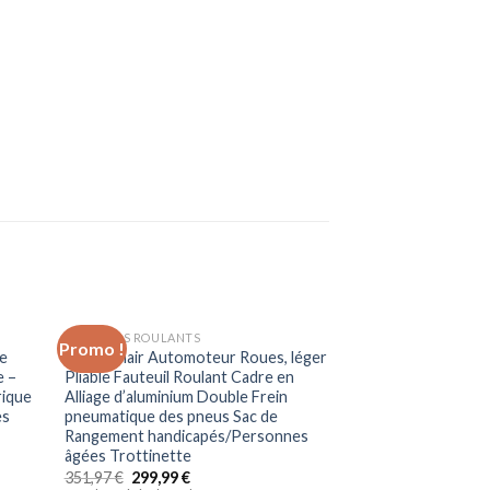
FAUTEUILS ROULANTS
Promo !
Promo !
uter
Ajouter
ue
Wheelchair Automoteur Roues, léger
liste
à la liste
e –
Pliable Fauteuil Roulant Cadre en
vies
d’envies
rique
Alliage d’aluminium Double Frein
es
pneumatique des pneus Sac de
Rangement handicapés/Personnes
âgées Trottinette
351,97
€
299,99
€