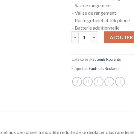
– Sac de rangement
– Valise de rangement
– Porte gobelet et téléphone
– Batterie additionnelle
quantité de Fauteuil roulant él
AJOUTER 
Catégorie :
Fauteuils Roulants
Étiquette :
Fauteuils Roulants
ermet aux personnes à mobilité réduite de se déplacer plus rapidem