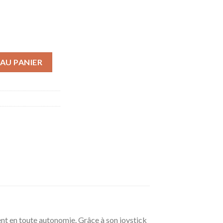
ectrique pliable Sorolla 315
AU PANIER
ent en toute autonomie. Grâce à son joystick