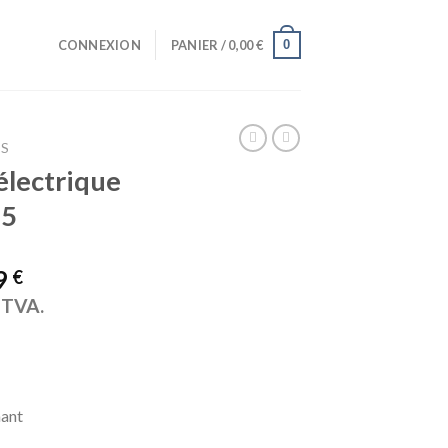
0
CONNEXION
PANIER /
0,00
€
TS
électrique
15
9
€
a TVA.
nant