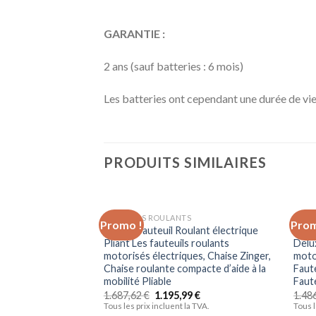
GARANTIE :
2 ans (sauf batteries : 6 mois)
Les batteries ont cependant une durée de vie 
PRODUITS SIMILAIRES
FAUTEUILS ROULANTS
FAUT
Promo !
Prom
Ajouter
HFJKD Fauteuil Roulant électrique
LFLL
à la liste
Pliant Les fauteuils roulants
Delu
d’envies
motorisés électriques, Chaise Zinger,
moto
Chaise roulante compacte d’aide à la
Faute
mobilité Pliable
Faute
1.687,62
€
1.195,99
€
1.48
Tous les prix incluent la TVA.
Tous l