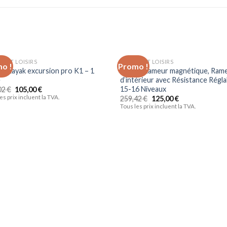
S ET LOISIRS
SPORTS ET LOISIRS
o !
Promo !
Ajouter
Ajo
X Kayak excursion pro K1 – 1
Dripex Rameur magnétique, Ram
à la liste
à la 
e
d’intérieur avec Résistance Régla
d’envies
d’en
15-16 Niveaux
02
€
105,00
€
es prix incluent la TVA.
259,42
€
125,00
€
Tous les prix incluent la TVA.