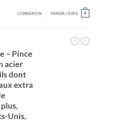
0
CONNEXION
PANIER /
0,00
€
e – Pince
n acier
ils dont
eaux extra
de
plus,
ts-Unis,