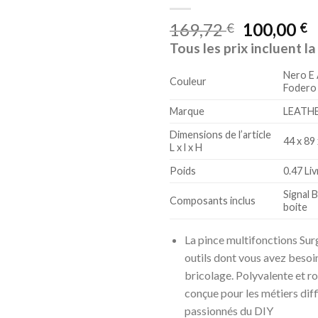
169,72
100,00
€
€
Tous les prix incluent l
Nero E
Couleur
Fodero
Marque
LEATH
Dimensions de l’article
44 x 89
L x l x H
Poids
0.47 Li
Signal B
Composants inclus
boite
La pince multifonctions Surg
outils dont vous avez besoin
bricolage. Polyvalente et ro
conçue pour les métiers diffi
passionnés du DIY