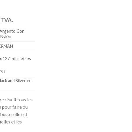
a TVA.
 Argento Con
 Nylon
ERMAN
 x 127 millimètres
vres
lack and Silver en
e réunit tous les
 pour faire du
buste, elle est
ciles et les