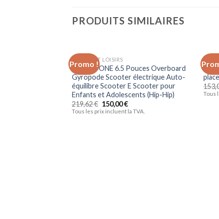
PRODUITS SIMILAIRES
SPORTS ET LOISIRS
SPORT
Promo !
Prom
Ajouter
GEARSTONE 6.5 Pouces Overboard
INTE
à la liste
Gyropode Scooter électrique Auto-
plac
d’envies
équilibre Scooter E Scooter pour
153,
Enfants et Adolescents (Hip-Hip)
Tous l
219,62
€
150,00
€
Tous les prix incluent la TVA.