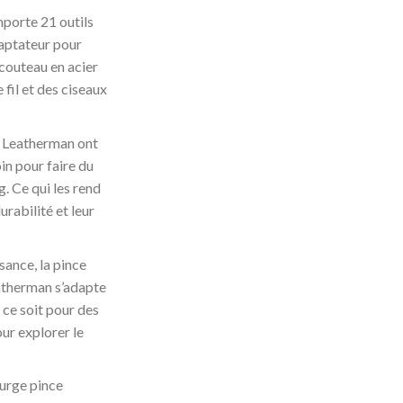
porte 21 outils
aptateur pour
couteau en acier
fil et des ciseaux
e Leatherman ont
in pour faire du
. Ce qui les rend
urabilité et leur
sance, la pince
atherman s’adapte
 ce soit pour des
ur explorer le
Surge pince