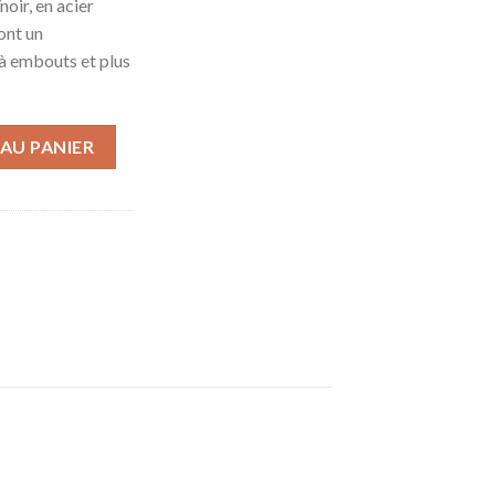
noir, en acier
ont un
à embouts et plus
Pince multifonctions en acier inox, avec 21 outils dont une paire 
AU PANIER