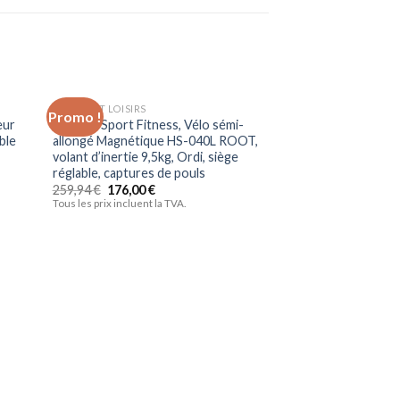
SPORTS ET LOISIRS
Promo !
Promo !
uter
Ajouter
eur
HS Hop-Sport Fitness, Vélo sémi-
liste
à la liste
ble
allongé Magnétique HS-040L ROOT,
vies
d’envies
volant d’inertie 9,5kg, Ordi, siège
réglable, captures de pouls
259,94
€
176,00
€
Tous les prix incluent la TVA.
SPORTS ET LOISIRS
Sportstech Tapis 
modèle 2020 – Mar
Allemande + Video
Multiplayer APP –
| 1HP à 10 km/h | 