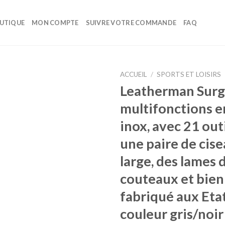
UTIQUE
MON COMPTE
SUIVRE VOTRE COMMANDE
FAQ
ACCUEIL
/
SPORTS ET LOISIRS
Leatherman Surg
Ajouter
multifonctions e
à la liste
d’envies
inox, avec 21 out
une paire de cis
large, des lames 
couteaux et bien 
fabriqué aux Eta
couleur gris/noir