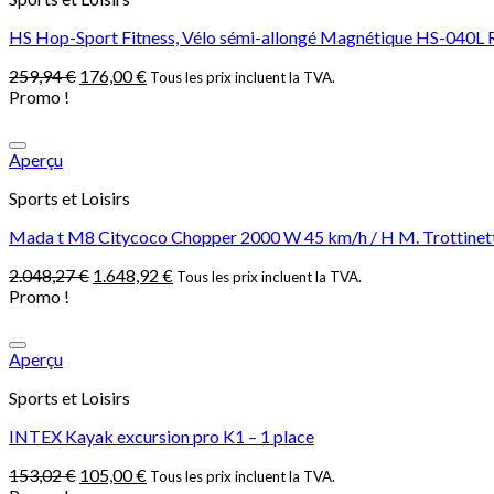
HS Hop-Sport Fitness, Vélo sémi-allongé Magnétique HS-040L ROO
259,94
€
176,00
€
Tous les prix incluent la TVA.
Promo !
Aperçu
Sports et Loisirs
Mada t M8 Citycoco Chopper 2000 W 45 km/h / H M. Trottinette é
2.048,27
€
1.648,92
€
Tous les prix incluent la TVA.
Promo !
Aperçu
Sports et Loisirs
INTEX Kayak excursion pro K1 – 1 place
153,02
€
105,00
€
Tous les prix incluent la TVA.