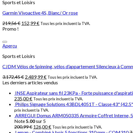
Sports et Loisirs
Garmin Vívoactive 4S, Blanc/ Or rose
219,56
€
152,99
€
Tous les prix incluent la TVA.
Promo !
Aperçu
Sports et Loisirs
CJDM Vélos de Spinning, vélos d’appartement Silencieux à Com
3.172,45
€
2.489,99
€
Tous les prix incluent la TVA.
Les derniers articles vendus
INSE Aspirateur sans fil 23KPa - Forte puissance d'aspirati
235,00
€
Tous les prix incluent la TVA.
Philips Signage Solutions 43BDL4051T - Classe 43" (42.5" 
prix incluent la TVA.
ARREGUI Domus ARM050335 Armoire Coffret Interne, 5 fusi
Note
5.00
sur 5
200,99
€
126,00
€
Tous les prix incluent la TVA.
Leman - Combiné à bois 5 fonctions 310 mm - COM310
7