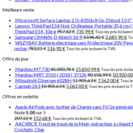
Meilleure vente
Micorosoft Surface Laptop 2 i5-8350u 8 Go 256ssd 13,5" 
Lenovo ThinkPad E14 Noir Ordinateur Portable 35,6 cm 
ThinkPad E14, 10e g
957,42
€
735,99
€
Tous les prix incluent
Samsung OM46N-D 46inch 16:9
3.596,42
€
2.685,90
€
Tou
WSZYBAY Batterie électrique sans fil électrique 20V Pays de 
rechar
783,21
€
516,92
€
Tous les prix incluent la TVA.
Offre du jour
Manitou MT730
45.000,78
€
25.850,99
€
Tous les prix inclu
Manitou MRT 2550 | 2018 | 3712h
90.158,99
€
50.920,0
Mitsubishi Diversen 6028H
11.905,63
€
7.562,00
€
Tous le
Captain 263
10.905,63
€
5.062,00
€
Tous les prix incluent la 
Offres en vedette
Apple AirPods avec boîtier de Charge sans Fil (2e générat
Note
5.00
sur 5
207,52
€
152,68
€
Tous les prix incluent la TVA.
AACXRCR Treuil de treuil de la Main, extracteur à cliquet
Crochets, Char