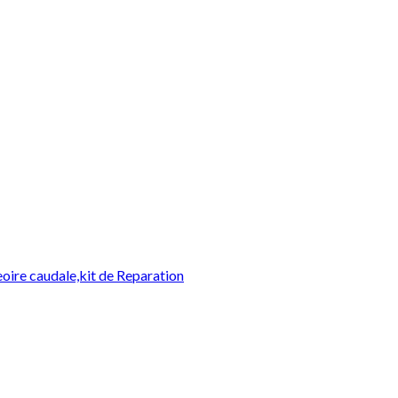
Ajouter à la liste d’envies
Ajouter à la liste d’envies
ire caudale,kit de Reparation
Ajouter à la liste d’envies