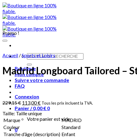
Skip
to
content
Promo !
Accueil
/
Sports et Loisirs
Recherche
pour :
Madrid Longboard Tailored – S
Boutique
Mon compte
Suivre votre commande
FAQ
Connexion
229,15
€
113,00
€
Tous les prix incluent la TVA.
Panier /
0,00
€
0
Taille:
Taille unique
Votre panier est vide.
Marque
MADRID
Couleur
Standard
0
Tranche d’âge (description)
Enfant