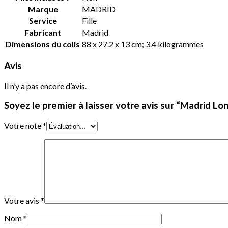
Marque
‎MADRID
Service
‎Fille
Fabricant
‎Madrid
Dimensions du colis
‎88 x 27.2 x 13 cm; 3.4 kilogrammes
Avis
Il n’y a pas encore d’avis.
Soyez le premier à laisser votre avis sur “Madrid L
Votre note
*
Votre avis
*
Nom
*