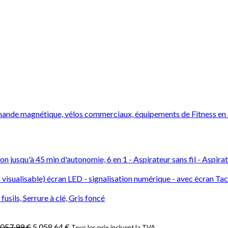
mande magnétique, vélos commerciaux, équipements de Fitness en
on jusqu'à 45 min d'autonomie, 6 en 1 - Aspirateur sans fil - Aspir
visualisable) écran LED - signalisation numérique - avec écran Ta
ls, Serrure à clé, Gris foncé
.057,99
€
5.058,64
€
Tous les prix incluent la TVA.