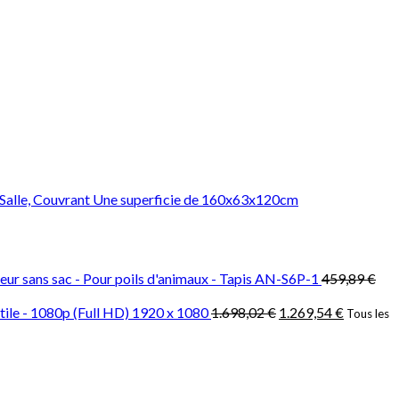
Ajouter à la liste d’envies
 Salle, Couvrant Une superficie de 160x63x120cm
ateur sans sac - Pour poils d'animaux - Tapis AN-S6P-1
459,89
€
ctile - 1080p (Full HD) 1920 x 1080
1.698,02
€
1.269,54
€
Tous les