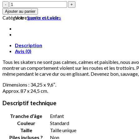
quantité
Panier
de
Ajouter au panier
Madrid
Votre panier est vide.
Catégorie :
Sports et Loisirs
Longboard
Tailored
-
Standard
Description
Avis (0)
Tous les skaters ne sont pas calmes, calmes et paisibles, nous av
montrer un comportement violent sur les routes et les trottoirs. 
même pendant le carve dur ou en glissant. Devenez bon, sauvage,
Dimensions : 34,25 x 9,6″.
Approx. 87 x 24,5 cm.
Descriptif technique
Tranche d’âge
‎Enfant
Couleur
‎Standard
Taille
‎Taille unique
Piles incluses ?
‎Non