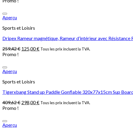
Promo !
Aperçu
Sports et Loisirs
Dripex Rameur magnétique, Rameur d’intérieur avec Résistance
259,42
€
125,00
€
Tous les prix incluent la TVA.
Promo !
Aperçu
Sports et Loisirs
Tigerxbang Stand up Paddle Gonflable 320x77x15cm Sup Board,
409,62
€
298,00
€
Tous les prix incluent la TVA.
Promo !
Aperçu