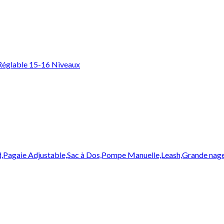
 Réglable 15-16 Niveaux
Pagaie Adjustable,Sac à Dos,Pompe Manuelle,Leash,Grande nageo