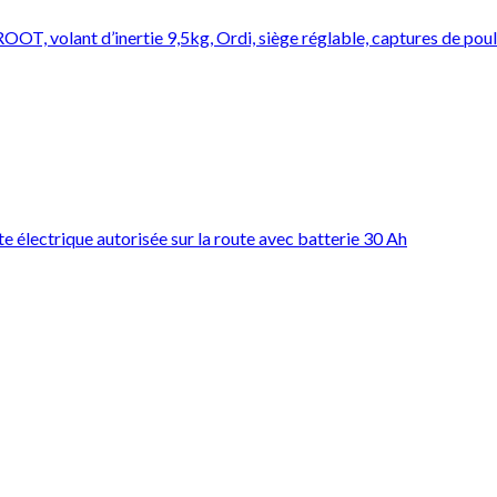
T, volant d’inertie 9,5kg, Ordi, siège réglable, captures de pou
lectrique autorisée sur la route avec batterie 30 Ah