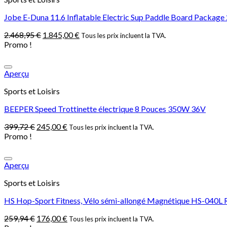
Jobe E-Duna 11.6 Inflatable Electric Sup Paddle Board Package
2.468,95
€
1.845,00
€
Tous les prix incluent la TVA.
Promo !
Aperçu
Sports et Loisirs
BEEPER Speed Trottinette électrique 8 Pouces 350W 36V
399,72
€
245,00
€
Tous les prix incluent la TVA.
Promo !
Aperçu
Sports et Loisirs
HS Hop-Sport Fitness, Vélo sémi-allongé Magnétique HS-040L ROO
259,94
€
176,00
€
Tous les prix incluent la TVA.