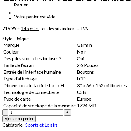
Panier
Votre panier est vide.
219,99
€
145,60
€
Tous les prix incluent la TVA.
Style:
Unique
Marque
Garmin
Couleur
Noir
Des piles sont-elles incluses ?
Oui
Taille de l’écran
2.6 Pouces
Entrée de l’interface humaine
Boutons
Type d’affichage
LCD
Dimensions de l’article L x l x H
30 x 66 x 152 millimètres
Technologie de connectivité
USB
Type de carte
Europe
Capacité de stockage de la mémoire
1724 MB
quantité
de
Ajouter au panier
Garmin
Catégorie :
Sports et Loisirs
MAP78S