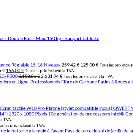
x – Double Rail – Max. 150 kg – Support tablette
stance Réglable 15-16 Niveaux
259,42
€
125,00
€
Tous les prix inclue
5
€
156,00
€
Tous les prix incluent la TVA.
5.5/P500
3.152,81
€
2.631,94
€
Tous les prix incluent la TVA.
lers en Ligne, Professionnels Fibre de Carbone Patins à Roues a
Écran tactile W10 Pro Platine (stylet compatible inclus) QWERTY
(14") 1920 x 1080 Pixels 10e génération de processeurs Intel
 la TVA.
s les prix incluent la TVA.
la batterie à la main à l'avant Pays de terre de sol de jardin de j