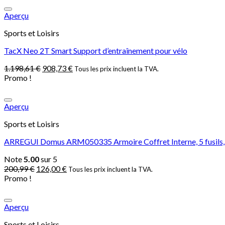
Aperçu
Sports et Loisirs
TacX Neo 2T Smart Support d’entraînement pour vélo
1.198,61
€
908,73
€
Tous les prix incluent la TVA.
Promo !
Aperçu
Sports et Loisirs
ARREGUI Domus ARM050335 Armoire Coffret Interne, 5 fusils, Se
Note
5.00
sur 5
200,99
€
126,00
€
Tous les prix incluent la TVA.
Promo !
Aperçu
Sports et Loisirs