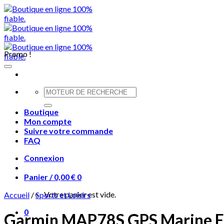
Skip
to
content
Promo !
Recherche
pour :
Boutique
Mon compte
Suivre votre commande
FAQ
Connexion
Panier /
0,00
€
0
Votre panier est vide.
Accueil
/
Sports et Loisirs
0
Garmin MAP78S GPS Marine Ecr