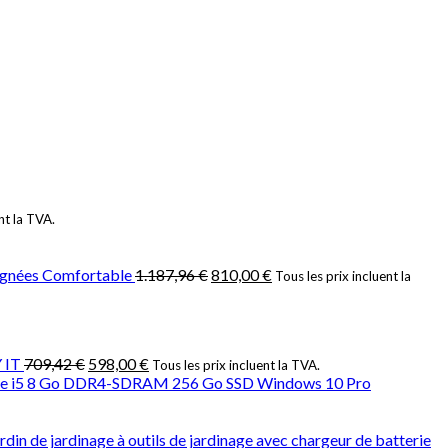
Ajouter à la liste d’envies
nt la TVA.
lignées Comfortable
1.187,96
€
810,00
€
Tous les prix incluent la
 IT
709,42
€
598,00
€
Tous les prix incluent la TVA.
® Core i5 8 Go DDR4-SDRAM 256 Go SSD Windows 10 Pro
ardin de jardinage à outils de jardinage avec chargeur de batterie