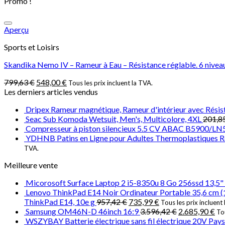
Promo !
Aperçu
Sports et Loisirs
Skandika Nemo IV – Rameur à Eau – Résistance réglable. 6 niveau
799,63
€
548,00
€
Tous les prix incluent la TVA.
Les derniers articles vendus
Dripex Rameur magnétique, Rameur d'intérieur avec Rési
Seac Sub Komoda Wetsuit, Men's, Multicolore, 4XL
201,8
Compresseur à piston silencieux 5.5 CV ABAC B5900/LN
YDHNB Patins en Ligne pour Adultes Thermoplastiques Rol
TVA.
Meilleure vente
Micorosoft Surface Laptop 2 i5-8350u 8 Go 256ssd 13,5" 
Lenovo ThinkPad E14 Noir Ordinateur Portable 35,6 cm 
ThinkPad E14, 10e g
957,42
€
735,99
€
Tous les prix incluent
Samsung OM46N-D 46inch 16:9
3.596,42
€
2.685,90
€
Tou
WSZYBAY Batterie électrique sans fil électrique 20V Pays de 