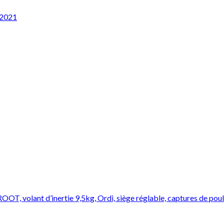
 2021
T, volant d’inertie 9,5kg, Ordi, siège réglable, captures de pou