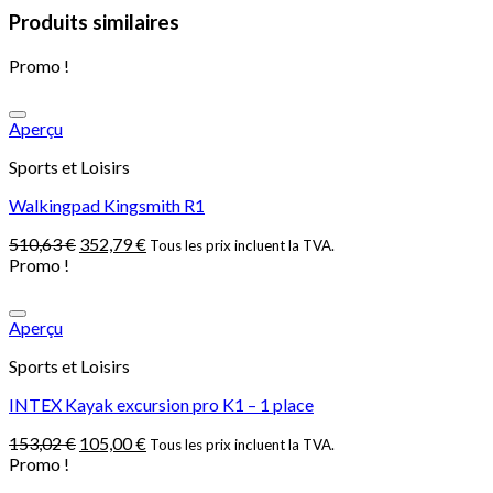
Produits similaires
Promo !
Aperçu
Sports et Loisirs
Walkingpad Kingsmith R1
510,63
€
352,79
€
Tous les prix incluent la TVA.
Promo !
Aperçu
Sports et Loisirs
INTEX Kayak excursion pro K1 – 1 place
153,02
€
105,00
€
Tous les prix incluent la TVA.
Promo !