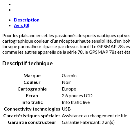
GPS
Marine
Ecran
LCD
Description
4''
Avis (0)
(10,2
Pour les plaisanciers et les passionnés de sports nautiques qui v
cm)
cartographique couleur, d’un récepteur haute sensibilité, d’un boi
USB
lorsque par malheur il passe par dessus bord! Le GPSMAP 78s est
Noir
comme les autres appareils de la série 78, le GPSMAP 78s est étan
Descriptif technique
Marque
‎Garmin
Couleur
‎Noir
Cartographie
‎Europe
Ecran
‎2.6 pouces LCD
Info trafic
‎Info trafic live
Connectivity technologies
‎USB
Caractéristiques spéciales
‎Assistance au changement de file
Garantie constructeur
‎Garantie Fabricant: 2 an(s)