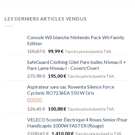
LES DERNIERS ARTICLES VENDUS
Console Wii blanche Nintendo Pack Wii Family
Edition
105,87
€
99,99
€
Tous les prix incluent la TVA.
SafeGuard Clothing Gilet Pare balles Niveau II +
Pare Lame Niveau I - Covert/Overt
275,98
€
195,00
€
Tous les prix incluent la TVA.
Aspirateur sans sac Rowenta Silence Force
Cyclonic RO7236EA 550 W Gris
Note
5.00
126,45
€
100,88
€
Tous les prix incluent la TVA.
sur 5
VELECO Scooter Électrique 4 Roues Senior/Pour
Handicapés 1000W FASTER (Rouge)
2.030,61
€
1.410,00
€
Tous les prix incluent la TVA.