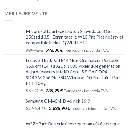
MEILLEURE VENTE
Micorosoft Surface Laptop 2 i5-8350u 8 Go
256ssd 13,5" Écran tactile W10 Pro Platine (stylet
compatible inclus) QWERTY IT
709,42
€
598,00
€
Tous les prix incluent la TVA.
Lenovo ThinkPad E14 Noir Ordinateur Portable
35,6 cm (14") 1920 x 1080 Pixels 10e génération
de processeurs Intel® Core i5 8 Go DDR4-
SDRAM 256 Go SSD Windows 10 Pro ThinkPad
E14, 10e g
957,42
€
735,99
€
Tous les prix incluent la TVA.
Samsung OM46N-D 46inch 16:9
3.596,42
€
2.685,90
€
Tous les prix incluent la TVA.
WSZYBAY Batterie électrique sans fil électrique