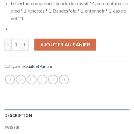
Le forfait comprend – sonde de travail * 4, commutateur à
pied * 1, lunettes * 1, Bandesfold * 1, entonnoir * 1, cas de
vol * 1
quantité de MYCZ Machine De Tatouage Picoseconde Le Nouveau
AJOUTER AU PANIER
Catégorie :
Beauté et Parfum
DESCRIPTION
AVIS (0)