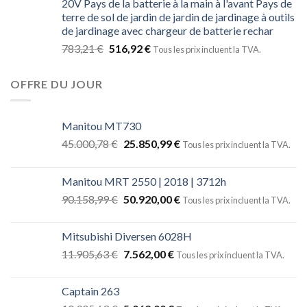
20V Pays de la batterie à la main à l'avant Pays de
terre de sol de jardin de jardin de jardinage à outils
de jardinage avec chargeur de batterie rechar
783,21
€
516,92
€
Tous les prix incluent la TVA.
OFFRE DU JOUR
Manitou MT730
45.000,78
€
25.850,99
€
Tous les prix incluent la TVA.
Manitou MRT 2550 | 2018 | 3712h
90.158,99
€
50.920,00
€
Tous les prix incluent la TVA.
Mitsubishi Diversen 6028H
11.905,63
€
7.562,00
€
Tous les prix incluent la TVA.
Captain 263