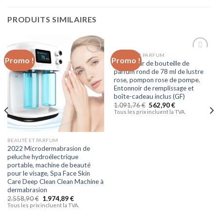
PRODUITS SIMILAIRES
BEAUTÉ ET PARFUM
Promo !
Promo !
Ajouter
Ajouter
Atomiseur de bouteille de
à la liste
à la liste
parfum rond de 78 ml de lustre
d’envies
d’envies
rose, pompon rose de pompe.
Entonnoir de remplissage et
boîte-cadeau inclus (GF)
1.091,76
€
562,90
€
Tous les prix incluent la TVA.
BEAUTÉ ET PARFUM
2022 Microdermabrasion de
peluche hydroélectrique
portable, machine de beauté
pour le visage, Spa Face Skin
Care Deep Clean Clean Machine à
dermabrasion
2.558,90
€
1.974,89
€
Tous les prix incluent la TVA.