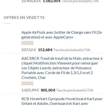
10.905,63
€
5.062,00
€
Tous les prix incluent la TVA.
OFFRES EN VEDETTE
Apple AirPods avec boîtier de Charge sans Fil (2e
génération) et avec AppleCare+
Note
5.00
207,52
€
152,68
€
Tous les prix incluent la TVA.
sur 5
AACXRCR Treuil de treuil de la Main, extracteur à
cliquet Multifonction Viennent pour remorquer
Les Objets Lourds, extracteur de Puissance
Portable avec Corde de Fil de 1,3/1,5 m et 2
Crochets, Char
Note
5.00
1.025,99
€
805,00
€
Tous les prix incluent la TVA.
sur 5
RCB Hoverkart Gyropode Hoverboard Kart pour
Enfant et Adulte, Overboard et Kart avec