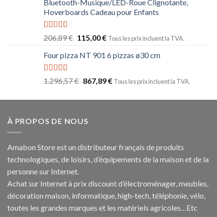
Bluetooth-Musique/LED-Roue Clignotante,
Hoverboards Cadeau pour Enfants
Note
5.00
206,89
€
115,00
€
Tous les prix incluent la TVA.
sur 5
Four pizza NT 901 6 pizzas ø30 cm
Note
5.00
1.296,57
€
867,89
€
Tous les prix incluent la TVA.
sur 5
À PROPOS DE NOUS
Amabon
Store est un distributeur français de produits
technologiques, de loisirs, d’équipements de la maison et de la
personne sur Internet.
Achat sur Internet à prix discount d’électroménager, meubles,
décoration maison, informatique, h
igh-tech
, téléphonie, vélo,
toutes les grandes marques et les matériels agricoles…E
tc