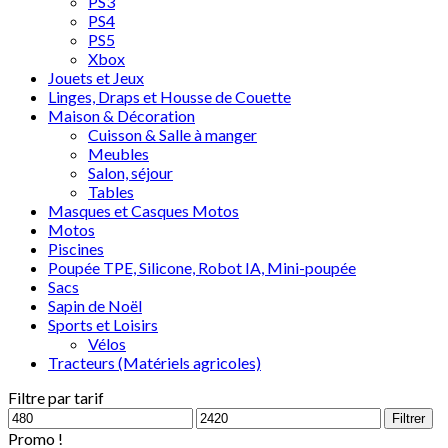
PS3
PS4
PS5
Xbox
Jouets et Jeux
Linges, Draps et Housse de Couette
Maison & Décoration
Cuisson & Salle à manger
Meubles
Salon, séjour
Tables
Masques et Casques Motos
Motos
Piscines
Poupée TPE, Silicone, Robot IA, Mini-poupée
Sacs
Sapin de Noël
Sports et Loisirs
Vélos
Tracteurs (Matériels agricoles)
Filtre par tarif
Filtrer
Promo !