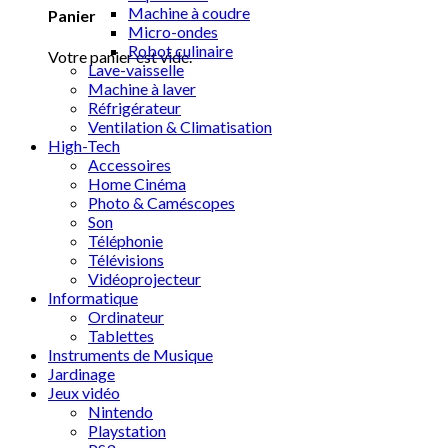
Machine à coudre
Panier
Micro-ondes
Robot culinaire
Votre panier est vide.
Lave-vaisselle
Machine à laver
Réfrigérateur
Ventilation & Climatisation
High-Tech
Accessoires
Home Cinéma
Photo & Caméscopes
Son
Téléphonie
Télévisions
Vidéoprojecteur
Informatique
Ordinateur
Tablettes
Instruments de Musique
Jardinage
Jeux vidéo
Nintendo
Playstation