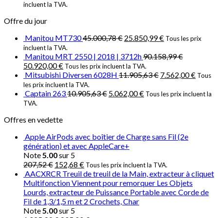
incluent la TVA.
Offre du jour
Manitou MT730
45.000,78
€
25.850,99
€
Tous les prix
incluent la TVA.
Manitou MRT 2550 | 2018 | 3712h
90.158,99
€
50.920,00
€
Tous les prix incluent la TVA.
Mitsubishi Diversen 6028H
11.905,63
€
7.562,00
€
Tous
les prix incluent la TVA.
Captain 263
10.905,63
€
5.062,00
€
Tous les prix incluent la
TVA.
Offres en vedette
Apple AirPods avec boîtier de Charge sans Fil (2e
génération) et avec AppleCare+
Note
5.00
sur 5
207,52
€
152,68
€
Tous les prix incluent la TVA.
AACXRCR Treuil de treuil de la Main, extracteur à cliquet
Multifonction Viennent pour remorquer Les Objets
Lourds, extracteur de Puissance Portable avec Corde de
Fil de 1,3/1,5 m et 2 Crochets, Char
Note
5.00
sur 5