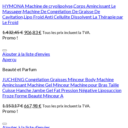
HYMONA Machine de cryolipolyse,Corps Amincissant Le
Massager,Machine De Congélation De Graisse De
Cavitation,Lipo Froid Anti Cellulite Dissolvent La Thérapie par
Le Froid
1.432,45
€
906,83
€
Tous les prix incluent la TVA.
Promo !
Ajouter à la liste d’envies
Aperçu
Beauté et Parfum
JUCHENG Congélation Graisses Minceur Body Machine
Amincissant Machine Gel Minceur Machine pour Bras Taille
Cuisse Hanche Jambe Gel Fat Pression Négative Liposuccion
Froze Forme Beauté Minceur A
1.153,17
€
667,98
€
Tous les prix incluent la TVA.
Promo !
Ajouter à la liste d’envies