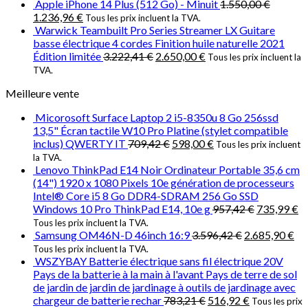
Apple iPhone 14 Plus (512 Go) - Minuit
1.550,00
€
1.236,96
€
Tous les prix incluent la TVA.
Warwick Teambuilt Pro Series Streamer LX Guitare
basse électrique 4 cordes Finition huile naturelle 2021
Édition limitée
3.222,41
€
2.650,00
€
Tous les prix incluent la
TVA.
Meilleure vente
Micorosoft Surface Laptop 2 i5-8350u 8 Go 256ssd
13,5" Écran tactile W10 Pro Platine (stylet compatible
inclus) QWERTY IT
709,42
€
598,00
€
Tous les prix incluent
la TVA.
Lenovo ThinkPad E14 Noir Ordinateur Portable 35,6 cm
(14") 1920 x 1080 Pixels 10e génération de processeurs
Intel® Core i5 8 Go DDR4-SDRAM 256 Go SSD
Windows 10 Pro ThinkPad E14, 10e g
957,42
€
735,99
€
Tous les prix incluent la TVA.
Samsung OM46N-D 46inch 16:9
3.596,42
€
2.685,90
€
Tous les prix incluent la TVA.
WSZYBAY Batterie électrique sans fil électrique 20V
Pays de la batterie à la main à l'avant Pays de terre de sol
de jardin de jardin de jardinage à outils de jardinage avec
chargeur de batterie rechar
783,21
€
516,92
€
Tous les prix