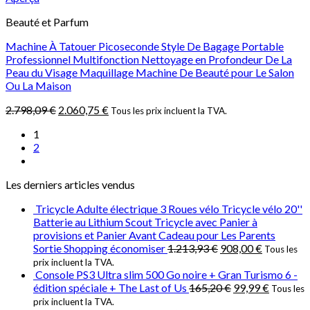
Beauté et Parfum
Machine À Tatouer Picoseconde Style De Bagage Portable
Professionnel Multifonction Nettoyage en Profondeur De La
Peau du Visage Maquillage Machine De Beauté pour Le Salon
Ou La Maison
2.798,09
€
2.060,75
€
Tous les prix incluent la TVA.
1
2
Les derniers articles vendus
Tricycle Adulte électrique 3 Roues vélo Tricycle vélo 20''
Batterie au Lithium Scout Tricycle avec Panier à
provisions et Panier Avant Cadeau pour Les Parents
Sortie Shopping économiser
1.213,93
€
908,00
€
Tous les
prix incluent la TVA.
Console PS3 Ultra slim 500 Go noire + Gran Turismo 6 -
édition spéciale + The Last of Us
165,20
€
99,99
€
Tous les
prix incluent la TVA.