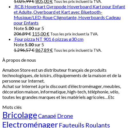
1.025,99
€
805,00
€
Tous les prix incluent la TVA.
RCB Hoverkart Gyropode Hoverboard Kart pour Enfant
et Adulte, Overboard et Kart avec Bluetooth-
Musique/LED-Roue Clignotante, Hoverboards Cadeau
pour Enfants
Note
5.00
sur 5
206,89
€
115,00
€
Tous les prix incluent la TVA.
Four pizza NT 901 6 pizzas ø30 cm
Note
5.00
sur 5
1.296,57
€
867,89
€
Tous les prix incluent la TVA.
À propos de nous
Amabon
Store est un distributeur français de produits
technologiques, de loisirs, d’équipements de la maison et de la
personne sur Internet.
Achat sur Internet à prix discount d’électroménager, meubles,
décoration maison, informatique, h
igh-tech
, téléphonie, vélo,
toutes les grandes marques et les matériels agricoles…E
tc
Mots clés
Bricolage
Canapé
Drone
Electroménager
Fauteuils Roulants