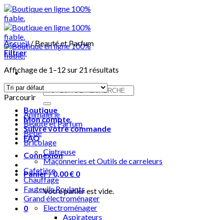
Skip
to
content
Accueil
/
Beauté et Parfum
Filtrer
Affichage de 1–12 sur 21 résultats
Recherche
Parcourir
pour :
Boutique
Animalerie
Mon compte
Beauté et Parfum
Suivre votre commande
Bébé
FAQ
Bricolage
Cintreuse
Connexion
Maçonneries et Outils de carreleurs
Cafetière
Panier /
0,00
€
0
Chauffage
Fauteuils Roulants
Votre panier est vide.
Grand électroménager
Electroménager
0
Aspirateurs