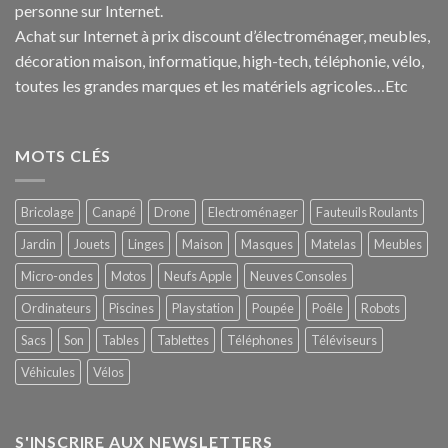
personne sur Internet.
Achat sur Internet à prix discount d’électroménager, meubles,
décoration maison, informatique, h
igh-tech
, téléphonie, vélo,
toutes les grandes marques et les matériels agricoles…E
tc
MOTS CLÉS
Bricolage
Canapé
Drone
Electroménager
Fauteuils Roulants
Jardin
Jouets
Linges
Maison
Masques
Matelas
Meubles
Micro-ondes
Motos
Neufs Apple
Neuves Consoles
Ordinateurs
Piscines
Playstation
Poupée
Poêle
Robots
Sacs
Son
Tables
Tablettes
Téléphones
Téléviseurs
Véhicules
Vélos
S'INSCRIRE AUX NEWSLETTERS