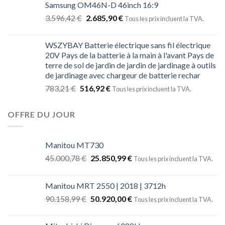
Samsung OM46N-D 46inch 16:9
3.596,42
€
2.685,90
€
Tous les prix incluent la TVA.
WSZYBAY Batterie électrique sans fil électrique
20V Pays de la batterie à la main à l'avant Pays de
terre de sol de jardin de jardin de jardinage à outils
de jardinage avec chargeur de batterie rechar
783,21
€
516,92
€
Tous les prix incluent la TVA.
OFFRE DU JOUR
Manitou MT730
45.000,78
€
25.850,99
€
Tous les prix incluent la TVA.
Manitou MRT 2550 | 2018 | 3712h
90.158,99
€
50.920,00
€
Tous les prix incluent la TVA.