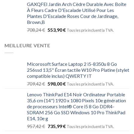
GAXQFEI Jardin Arch Cèdre Durable Avec Boîte
À Fleurs Cadre D'Escalade Utilisé Pour Les
Plantes D'Escalade Roses Cour de Jardinage,
Brown,B
708,24
€
553,90
€
Tous les prix incluent la TVA.
MEILLEURE VENTE
Micorosoft Surface Laptop 2 i5-8350u 8 Go
256ssd 13,5" Écran tactile W10 Pro Platine (stylet
compatible inclus) QWERTY IT
709,42
€
598,00
€
Tous les prix incluent la TVA.
Lenovo ThinkPad E14 Noir Ordinateur Portable
35,6 cm (14") 1920 x 1080 Pixels 10e génération
de processeurs Intel® Core i5 8 Go DDR4-
SDRAM 256 Go SSD Windows 10 Pro ThinkPad
E14, 10e g
957,42
€
735,99
€
Tous les prix incluent la TVA.