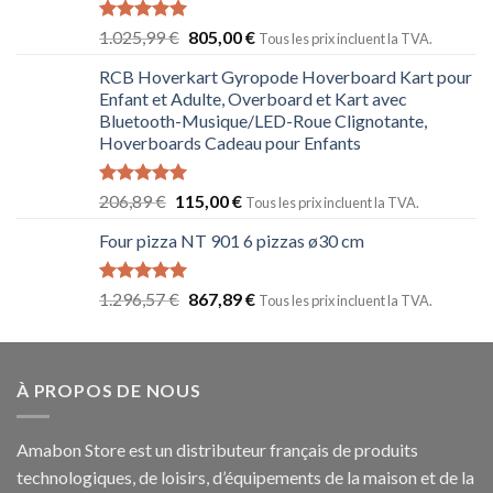
Note
5.00
1.025,99
€
805,00
€
Tous les prix incluent la TVA.
sur 5
RCB Hoverkart Gyropode Hoverboard Kart pour
Enfant et Adulte, Overboard et Kart avec
Bluetooth-Musique/LED-Roue Clignotante,
Hoverboards Cadeau pour Enfants
Note
5.00
206,89
€
115,00
€
Tous les prix incluent la TVA.
sur 5
Four pizza NT 901 6 pizzas ø30 cm
Note
5.00
1.296,57
€
867,89
€
Tous les prix incluent la TVA.
sur 5
À PROPOS DE NOUS
Amabon
Store est un distributeur français de produits
technologiques, de loisirs, d’équipements de la maison et de la