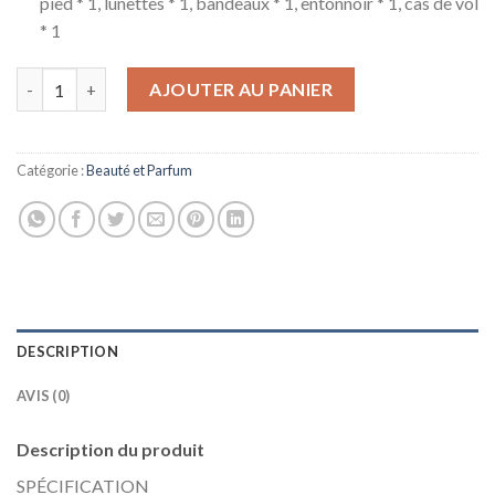
pied * 1, lunettes * 1, bandeaux * 1, entonnoir * 1, cas de vol
* 1
quantité de Nouvelle Machine De Tatouage De Picoseconde Por
AJOUTER AU PANIER
Catégorie :
Beauté et Parfum
DESCRIPTION
AVIS (0)
Description du produit
SPÉCIFICATION