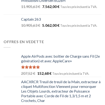
Mitsubishi Diversen 6028H
11.905,63
€
7.562,00
€
Tous les prix incluent la TVA.
Captain 263
10.905,63
€
5.062,00
€
Tous les prix incluent la TVA.
OFFRES EN VEDETTE
Apple AirPods avec boîtier de Charge sans Fil (2e
génération) et avec AppleCare+
Note
5.00
207,52
€
152,68
€
Tous les prix incluent la TVA.
sur 5
AACXRCR Treuil de treuil de la Main, extracteur à
cliquet Multifonction Viennent pour remorquer
Les Objets Lourds, extracteur de Puissance
Portable avec Corde de Fil de 1,3/1,5 m et 2
Crochets, Char