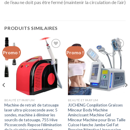
de l’eau ne doit pas être fermé (maintenir la circulation de l’air)
PRODUITS SIMILAIRES
Promo !
Promo !
Ajouter
Ajouter
à la liste
à la liste
d’envies
d’envies
BEAUTÉ ET PARFUM
BEAUTÉ ET PARFUM
Machine de retrait de tatouage
JUCHENG Congélation Graisses
laser ultra-picoseconde avec 5
Minceur Body Machine
sondes, machine à éliminer les
Amincissant Machine Gel
sourcils de tatouage, 755 Hive
Minceur Machine pour Bras Taille
Picoseconds Repose l’élimination
Cuisse Hanche Jambe Gel Fat
de la cicatrice pigmentation
Pression Négative Liposuccion