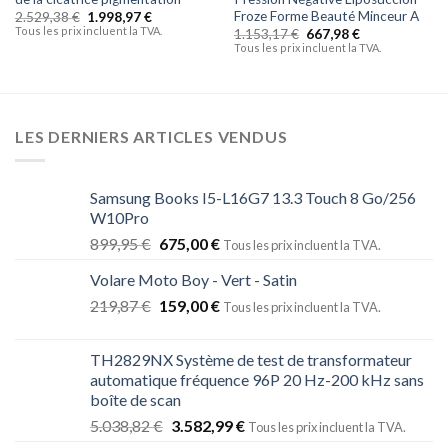
Froze Forme Beauté Minceur A
2.529,38
€
1.998,97
€
Tous les prix incluent la TVA.
1.153,17
€
667,98
€
Tous les prix incluent la TVA.
LES DERNIERS ARTICLES VENDUS
Samsung Books I5-L16G7 13.3 Touch 8 Go/256
W10Pro
899,95
€
675,00
€
Tous les prix incluent la TVA.
Volare Moto Boy - Vert - Satin
219,87
€
159,00
€
Tous les prix incluent la TVA.
TH2829NX Système de test de transformateur
automatique fréquence 96P 20 Hz-200 kHz sans
boîte de scan
5.038,82
€
3.582,99
€
Tous les prix incluent la TVA.