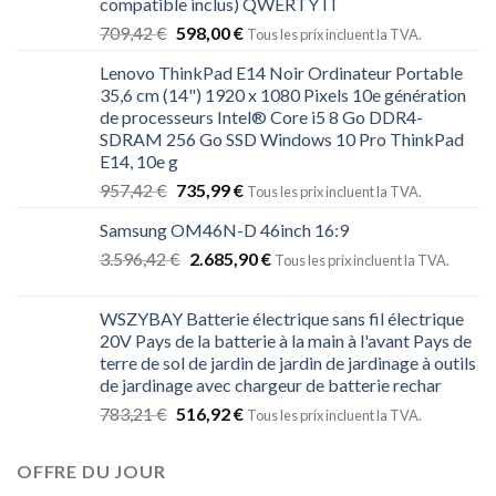
compatible inclus) QWERTY IT
709,42
€
598,00
€
Tous les prix incluent la TVA.
Lenovo ThinkPad E14 Noir Ordinateur Portable
35,6 cm (14") 1920 x 1080 Pixels 10e génération
de processeurs Intel® Core i5 8 Go DDR4-
SDRAM 256 Go SSD Windows 10 Pro ThinkPad
E14, 10e g
957,42
€
735,99
€
Tous les prix incluent la TVA.
Samsung OM46N-D 46inch 16:9
3.596,42
€
2.685,90
€
Tous les prix incluent la TVA.
WSZYBAY Batterie électrique sans fil électrique
20V Pays de la batterie à la main à l'avant Pays de
terre de sol de jardin de jardin de jardinage à outils
de jardinage avec chargeur de batterie rechar
783,21
€
516,92
€
Tous les prix incluent la TVA.
OFFRE DU JOUR