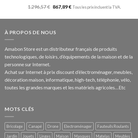
Note
5.00
1.296,57
€
867,89
€
Tous les prix incluent la TVA.
sur 5
À PROPOS DE NOUS
Amabon
Store est un distributeur français de produits
technologiques, de loisirs, d’équipements de la maison et de la
personne sur Internet.
Achat sur Internet à prix discount d’électroménager, meubles,
décoration maison, informatique, h
igh-tech
, téléphonie, vélo,
toutes les grandes marques et les matériels agricoles…E
tc
MOTS CLÉS
Bricolage
Canapé
Drone
Electroménager
Fauteuils Roulants
Jardin
Jouets
Linges
Maison
Masques
Matelas
Meubles