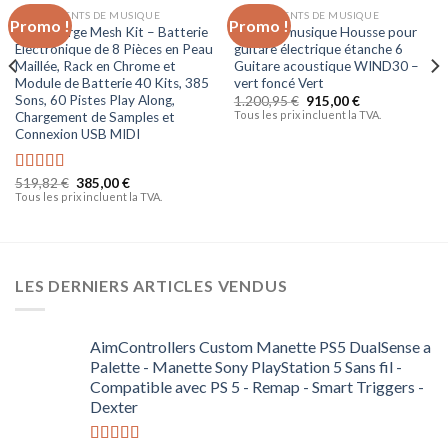
INSTRUMENTS DE MUSIQUE
INSTRUMENTS DE MUSIQUE
Promo !
Promo !
Ajouter
Ajouter
Alesis Surge Mesh Kit – Batterie
Zone de musique Housse pour
à la liste
à la liste
Electronique de 8 Pièces en Peau
guitare électrique étanche 6
d’envies
d’envies
Maillée, Rack en Chrome et
Guitare acoustique WIND30 –
Module de Batterie 40 Kits, 385
vert foncé Vert
Sons, 60 Pistes Play Along,
1.200,95
€
915,00
€
Tous les prix incluent la TVA.
Chargement de Samples et
Connexion USB MIDI
519,82
€
385,00
€
Note
5.00
Tous les prix incluent la TVA.
sur 5
LES DERNIERS ARTICLES VENDUS
AimControllers Custom Manette PS5 DualSense a
Palette - Manette Sony PlayStation 5 Sans fil -
Compatible avec PS 5 - Remap - Smart Triggers -
Dexter