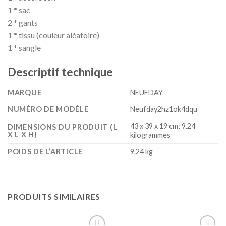
1 * sac
2 * gants
1 * tissu (couleur aléatoire)
1 * sangle
Descriptif technique
MARQUE
‎NEUFDAY
NUMÉRO DE MODÈLE
‎Neufday2hz1ok4dqu
‎43 x 39 x 19 cm; 9.24
DIMENSIONS DU PRODUIT (L
X L X H)
kilogrammes
POIDS DE L’ARTICLE
‎9.24 kg
PRODUITS SIMILAIRES