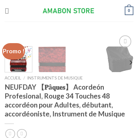
Skip
0
to
content
Promo !
Ajouter
à la liste
d’envies
ACCUEIL
/
INSTRUMENTS DE MUSIQUE
NEUFDAY 【𝐏â𝐪𝐮𝐞𝐬】 Acordeón
Profesional, Rouge 34 Touches 48
accordéon pour Adultes, débutant,
accordéoniste, Instrument de Musique