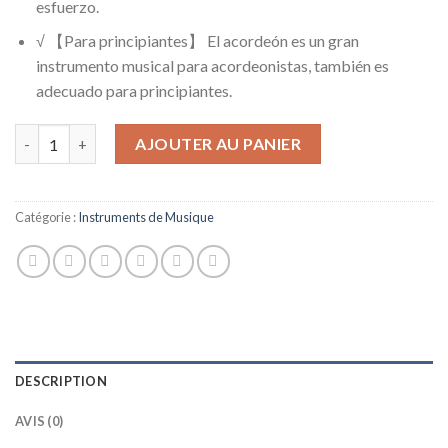
esfuerzo.
√ 【Para principiantes】 El acordeón es un gran
instrumento musical para acordeonistas, también es
adecuado para principiantes.
quantité de NEUFDAY 【𝐏â𝐪𝐮𝐞𝐬】 Acordeón Profesional, Rouge
AJOUTER AU PANIER
Catégorie :
Instruments de Musique
DESCRIPTION
AVIS (0)