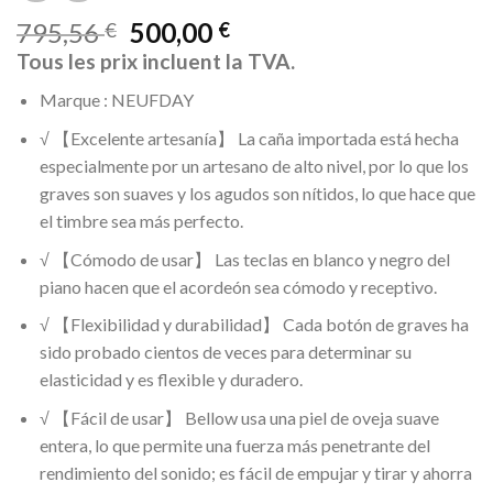
795,56
500,00
€
€
Tous les prix incluent la TVA.
Marque : NEUFDAY
√ 【Excelente artesanía】 La caña importada está hecha
especialmente por un artesano de alto nivel, por lo que los
graves son suaves y los agudos son nítidos, lo que hace que
el timbre sea más perfecto.
√ 【Cómodo de usar】 Las teclas en blanco y negro del
piano hacen que el acordeón sea cómodo y receptivo.
√ 【Flexibilidad y durabilidad】 Cada botón de graves ha
sido probado cientos de veces para determinar su
elasticidad y es flexible y duradero.
√ 【Fácil de usar】 Bellow usa una piel de oveja suave
entera, lo que permite una fuerza más penetrante del
rendimiento del sonido; es fácil de empujar y tirar y ahorra