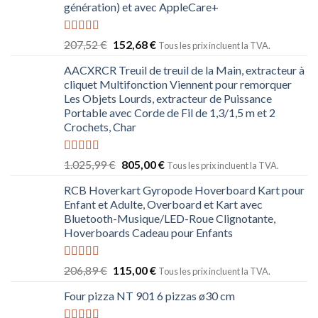
génération) et avec AppleCare+
Note
5.00
207,52
€
152,68
€
Tous les prix incluent la TVA.
sur 5
AACXRCR Treuil de treuil de la Main, extracteur à
cliquet Multifonction Viennent pour remorquer
Les Objets Lourds, extracteur de Puissance
Portable avec Corde de Fil de 1,3/1,5 m et 2
Crochets, Char
Note
5.00
1.025,99
€
805,00
€
Tous les prix incluent la TVA.
sur 5
RCB Hoverkart Gyropode Hoverboard Kart pour
Enfant et Adulte, Overboard et Kart avec
Bluetooth-Musique/LED-Roue Clignotante,
Hoverboards Cadeau pour Enfants
Note
5.00
206,89
€
115,00
€
Tous les prix incluent la TVA.
sur 5
Four pizza NT 901 6 pizzas ø30 cm