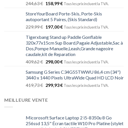
Note
5.00
244,63
€
158,99
€
Tous les prix incluent la TVA.
sur 5
StoreYourBoard Porte-Skis, Porte-Skis
autoportant 5 Paires, (Skis Standard)
229,99
€
197,00
€
Tous les prix incluent la TVA.
Tigerxbang Stand up Paddle Gonflable
320x77x15cm Sup Board,Pagaie Adjustable,Sac à
Dos,Pompe Manuelle,Leash,Grande nageoire
caudale,kit de Reparation
409,62
€
298,00
€
Tous les prix incluent la TVA.
Samsung G Series C34G55TWWU 86,4 cm (34")
3440 x 1440 Pixels UltraWide Quad HD LCD Noir
419,73
€
299,93
€
Tous les prix incluent la TVA.
MEILLEURE VENTE
Micorosoft Surface Laptop 2 i5-8350u 8 Go
256ssd 13,5" Écran tactile W10 Pro Platine (stylet