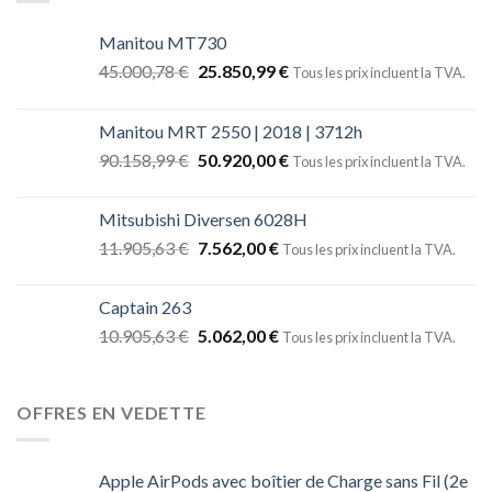
Manitou MT730
45.000,78
€
25.850,99
€
Tous les prix incluent la TVA.
Manitou MRT 2550 | 2018 | 3712h
90.158,99
€
50.920,00
€
Tous les prix incluent la TVA.
Mitsubishi Diversen 6028H
11.905,63
€
7.562,00
€
Tous les prix incluent la TVA.
Captain 263
10.905,63
€
5.062,00
€
Tous les prix incluent la TVA.
OFFRES EN VEDETTE
Apple AirPods avec boîtier de Charge sans Fil (2e