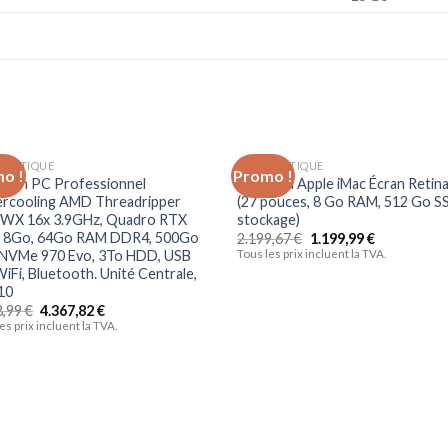
RMATIQUE
INFORMATIQUE
o !
Promo !
Ajouter
Ajo
tech PC Professionnel
Nouveau Apple iMac Écran Retin
à la liste
à la 
rcooling AMD Threadripper
(27 pouces, 8 Go RAM, 512 Go S
d’envies
d’en
WX 16x 3.9GHz, Quadro RTX
stockage)
 8Go, 64Go RAM DDR4, 500Go
2.199,67
€
1.199,99
€
NVMe 970 Evo, 3To HDD, USB
Tous les prix incluent la TVA.
WiFi, Bluetooth. Unité Centrale,
10
8,99
€
4.367,82
€
es prix incluent la TVA.