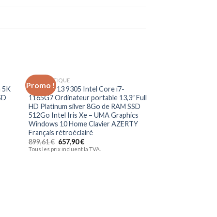
INFORMATIQUE
Promo !
Promo !
uter
Ajouter
a 5K
Dell XPS 13 9305 Intel Core i7-
liste
à la liste
SD
1165G7 Ordinateur portable 13,3″ Full
vies
d’envies
HD Platinum silver 8Go de RAM SSD
512Go Intel Iris Xe – UMA Graphics
Windows 10 Home Clavier AZERTY
Français rétroéclairé
899,61
€
657,90
€
Tous les prix incluent la TVA.
INFORMATIQUE
PC Ultra-Portabl
X Pro Ecran tactile
16 Go RAM 1 To SS