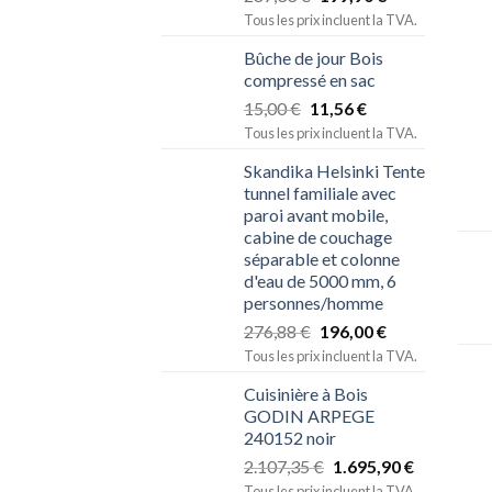
Tous les prix incluent la TVA.
Bûche de jour Bois
compressé en sac
15,00
€
11,56
€
Tous les prix incluent la TVA.
Skandika Helsinki Tente
tunnel familiale avec
paroi avant mobile,
cabine de couchage
séparable et colonne
d'eau de 5000 mm, 6
personnes/homme
276,88
€
196,00
€
Tous les prix incluent la TVA.
Cuisinière à Bois
GODIN ARPEGE
240152 noir
2.107,35
€
1.695,90
€
Tous les prix incluent la TVA.