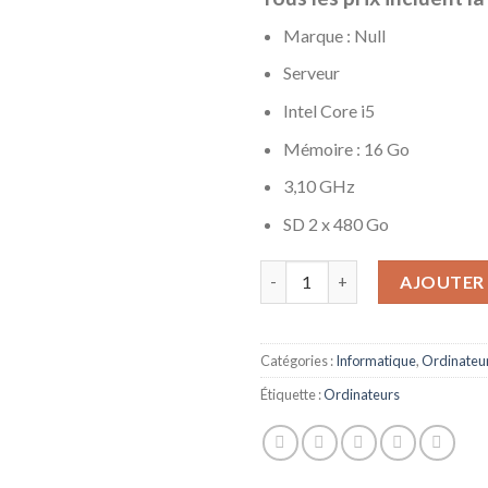
Marque : Null
Serveur
Intel Core i5
Mémoire : 16 Go
3,10 GHz
SD 2 x 480 Go
quantité de Null Fujitsu W410, 
AJOUTER 
Catégories :
Informatique
,
Ordinateu
Étiquette :
Ordinateurs