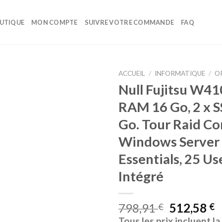
UTIQUE
MON COMPTE
SUIVRE VOTRE COMMANDE
FAQ
ACCUEIL
/
INFORMATIQUE
/
O
Null Fujitsu W410
Ajouter
RAM 16 Go, 2 x 
à la liste
d’envies
Go. Tour Raid Con
Windows Server
Essentials, 25 Us
Intégré
798,91
512,58
€
€
Tous les prix incluent l