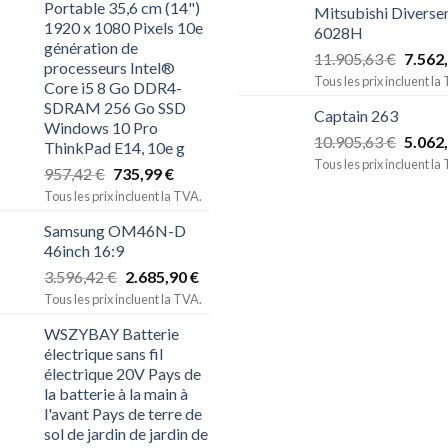
Portable 35,6 cm (14")
Mitsubishi Diverse
1920 x 1080 Pixels 10e
6028H
génération de
11.905,63
€
7.562
processeurs Intel®
Tous les prix incluent la
Core i5 8 Go DDR4-
SDRAM 256 Go SSD
Captain 263
Windows 10 Pro
10.905,63
€
5.062
ThinkPad E14, 10e g
Tous les prix incluent la
957,42
€
735,99
€
Tous les prix incluent la TVA.
Samsung OM46N-D
46inch 16:9
3.596,42
€
2.685,90
€
Tous les prix incluent la TVA.
WSZYBAY Batterie
électrique sans fil
électrique 20V Pays de
la batterie à la main à
l'avant Pays de terre de
sol de jardin de jardin de