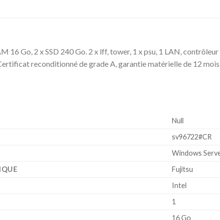
AM 16 Go, 2 x SSD 240 Go. 2 x lff, tower, 1 x psu, 1 LAN, contrôl
. Certificat reconditionné de grade A, garantie matérielle de 12 mois
‎Null
‎sv96722#CR
‎Windows Serve
IQUE
‎Fujitsu
‎Intel
‎1
‎16 Go