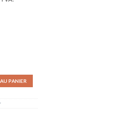
Core i5, RAM 16 Go, 2 x SSD 480 Go. Tour Raid Controller, Windows 
AU PANIER
r