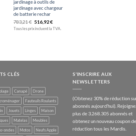
jardinage à outils de
jardinage avec chargeur
de batterie rechar
783,21
€
516,92
€
Tous les prix incluent la TVA.
TS CLÉS
S'INSCRIRE AUX
NEWSLETTERS
olage
Canapé
Drone
(Obtenez 30% de réduction sur
ctroménager
Fauteuils Roulants
abonnés aujourd’hui).
Rejoigne
in
Jouets
Linges
Maison
plus de 3.268.305 abonnés et
ques
Matelas
Meubles
obtenez un nouveau coupon d
réduction tous les Mardis.
ro-ondes
Motos
Neufs Apple