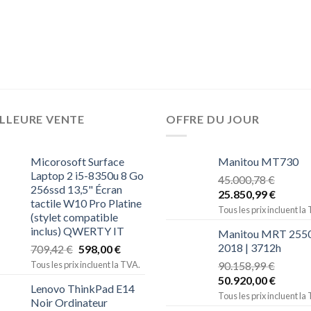
LLEURE VENTE
OFFRE DU JOUR
Micorosoft Surface
Manitou MT730
Laptop 2 i5-8350u 8 Go
45.000,78
€
256ssd 13,5" Écran
25.850,99
€
tactile W10 Pro Platine
Tous les prix incluent la
(stylet compatible
inclus) QWERTY IT
Manitou MRT 2550
2018 | 3712h
709,42
€
598,00
€
Tous les prix incluent la TVA.
90.158,99
€
50.920,00
€
Lenovo ThinkPad E14
Tous les prix incluent la
Noir Ordinateur