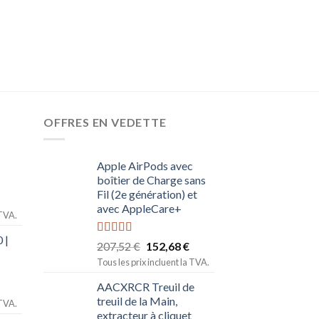
+ Housse en cuir
1.688,67
€
892,90
Tous les prix incluent l
OFFRES EN VEDETTE
Apple AirPods avec
boîtier de Charge sans
Fil (2e génération) et
avec AppleCare+
 TVA.
 |
Note
5.00
207,52
€
152,68
€
sur 5
Tous les prix incluent la TVA.
AACXRCR Treuil de
treuil de la Main,
 TVA.
extracteur à cliquet