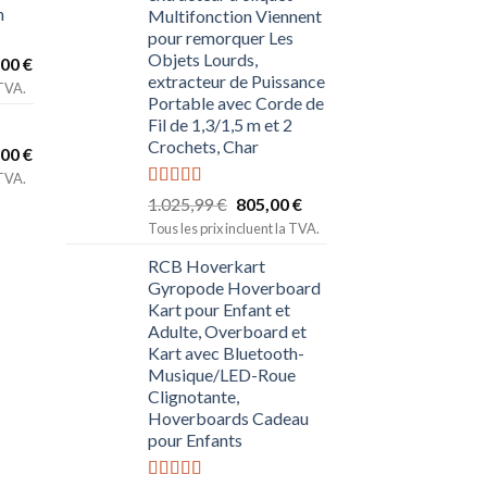
n
Multifonction Viennent
pour remorquer Les
Objets Lourds,
,00
€
extracteur de Puissance
 TVA.
Portable avec Corde de
Fil de 1,3/1,5 m et 2
Crochets, Char
,00
€
 TVA.
Note
5.00
1.025,99
€
805,00
€
sur 5
Tous les prix incluent la TVA.
RCB Hoverkart
Gyropode Hoverboard
Kart pour Enfant et
Adulte, Overboard et
Kart avec Bluetooth-
Musique/LED-Roue
Clignotante,
Hoverboards Cadeau
pour Enfants