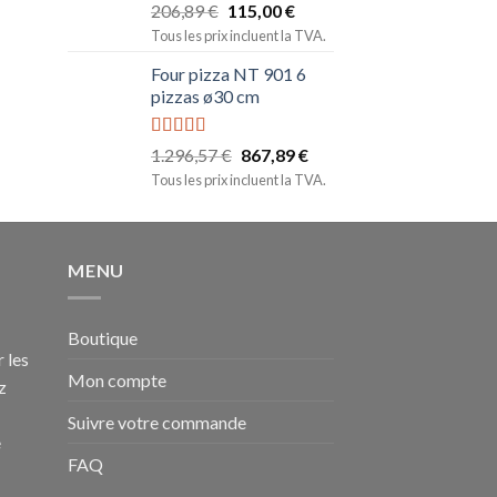
Note
5.00
206,89
€
115,00
€
sur 5
Tous les prix incluent la TVA.
Four pizza NT 901 6
pizzas ø30 cm
Note
5.00
1.296,57
€
867,89
€
sur 5
Tous les prix incluent la TVA.
MENU
Boutique
 les
Mon compte
z
Suivre votre commande
e
FAQ