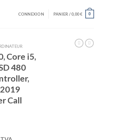
0
CONNEXION
PANIER /
0,00
€
RDINATEUR
, Core i5,
SSD 480
troller,
 2019
er Call
a TVA.