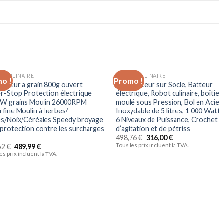
T CULINAIRE
ROBOT CULINAIRE
o !
Promo !
asseur a grain 800g ouvert
XBR Batteur sur Socle, Batteur
Ajouter à la liste d’envies
Ajouter à la liste d’
r-Stop Protection électrique
électrique, Robot culinaire, boîti
W grains Moulin 26000RPM
moulé sous Pression, Bol en Acie
rfine Moulin à herbes/
Inoxydable de 5 litres, 1 000 Wat
es/Noix/Céréales Speedy broyage
6 Niveaux de Puissance, Crochet
 protection contre les surcharges
d’agitation et de pétriss
498,76
€
316,00
€
Tous les prix incluent la TVA.
52
€
489,99
€
es prix incluent la TVA.