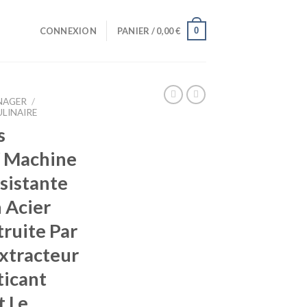
0
CONNEXION
PANIER /
0,00
€
NAGER
/
LINAIRE
s
W Machine
sistante
 Acier
ruite Par
xtracteur
icant
t Le