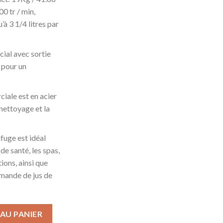
0 tr / min,
’à 3 1/4 litres par
al avec sortie
) pour un
iale est en acier
 nettoyage et la
fuge est idéal
 de santé, les spas,
tions, ainsi que
emande de jus de
 Électrique 550W Machine À Centrifuger Résistante Machine À Jus 
AU PANIER