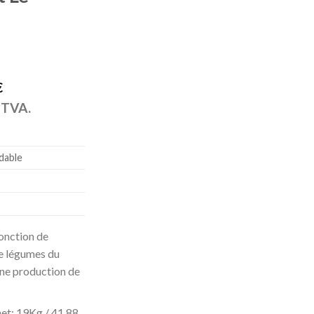
€
a TVA.
dable
onction de
 de légumes du
une production de
et: 19Kg / 41.88