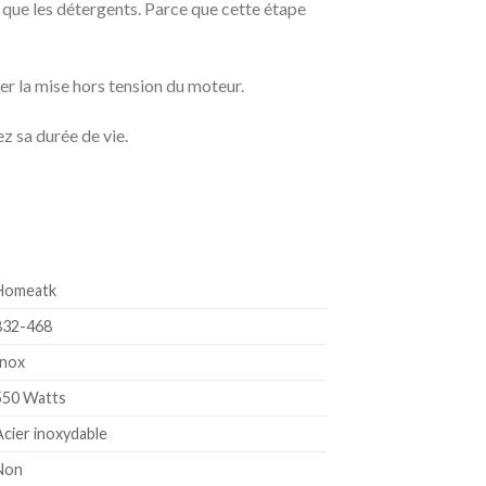
es que les détergents. Parce que cette étape
ter la mise hors tension du moteur.
z sa durée de vie.
‎Homeatk
‎832-468
Inox
‎550 Watts
‎Acier inoxydable
‎Non