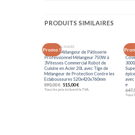
PRODUITS SIMILAIRES
ROBOT CULINAIRE
ROBO
Promo !
Prom
VEVOR Mélangeur de Pâtisserie
conc
Ajouter à la liste d’envies
Professionnel Mélangeur 750W à
Cove
3Vitesses Commercial Robot de
3000
Cuisine en Acier 20L avec Tige de
Supe
Mélangeur de Protection Contre les
épic
Eclaboussures 520x420x760mm
avec
e
890,00
€
515,00
€
Tous les prix incluent la TVA.
647,
Tous l