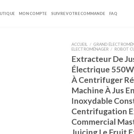
UTIQUE
MON COMPTE
SUIVRE VOTRE COMMANDE
FAQ
ACCUEIL
/
GRAND ÉLECTROMÉ
ELECTROMÉNAGER
/
ROBOT CU
Extracteur De Ju
Ajouter à la liste d’envies
Électrique 550
À Centrifuger Ré
Machine À Jus En
Inoxydable Const
Centrifugation E
Commercial Mast
Juicing Le Fruit E