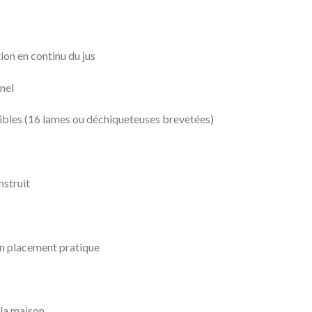
ion en continu du jus
nel
ibles (16 lames ou déchiqueteuses brevetées)
nstruit
un placement pratique
la maison