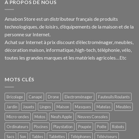
À PROPOS DE NOUS
Amabon
Store est un distributeur français de produits
technologiques, de loisirs, d’équipements de la maison et de la
personne sur Internet.
Achat sur Internet à prix discount d’électroménager, meubles,
décoration maison, informatique, h
igh-tech
, téléphonie, vélo,
toutes les grandes marques et les matériels agricoles…E
tc
MOTS CLÉS
Bricolage
Canapé
Drone
Electroménager
Fauteuils Roulants
Jardin
Jouets
Linges
Maison
Masques
Matelas
Meubles
Micro-ondes
Motos
Neufs Apple
Neuves Consoles
Ordinateurs
Piscines
Playstation
Poupée
Poêle
Robots
Sacs
Son
Tables
Tablettes
Téléphones
Téléviseurs