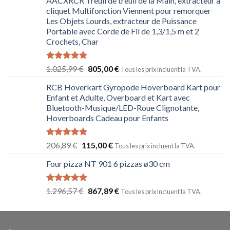
AACXRCR Treuil de treuil de la Main, extracteur à
cliquet Multifonction Viennent pour remorquer
Les Objets Lourds, extracteur de Puissance
Portable avec Corde de Fil de 1,3/1,5 m et 2
Crochets, Char
Note
5.00
1.025,99
€
805,00
€
Tous les prix incluent la TVA.
sur 5
RCB Hoverkart Gyropode Hoverboard Kart pour
Enfant et Adulte, Overboard et Kart avec
Bluetooth-Musique/LED-Roue Clignotante,
Hoverboards Cadeau pour Enfants
Note
5.00
206,89
€
115,00
€
Tous les prix incluent la TVA.
sur 5
Four pizza NT 901 6 pizzas ø30 cm
Note
5.00
1.296,57
€
867,89
€
Tous les prix incluent la TVA.
sur 5