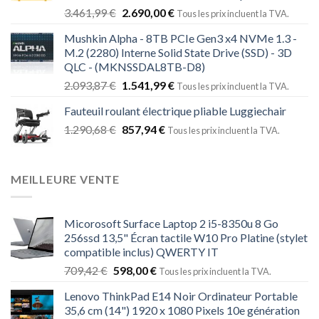
3.461,99
€
2.690,00
€
Tous les prix incluent la TVA.
Mushkin Alpha - 8TB PCIe Gen3 x4 NVMe 1.3 -
M.2 (2280) Interne Solid State Drive (SSD) - 3D
QLC - (MKNSSDAL8TB-D8)
2.093,87
€
1.541,99
€
Tous les prix incluent la TVA.
Fauteuil roulant électrique pliable Luggiechair
1.290,68
€
857,94
€
Tous les prix incluent la TVA.
MEILLEURE VENTE
Micorosoft Surface Laptop 2 i5-8350u 8 Go
256ssd 13,5" Écran tactile W10 Pro Platine (stylet
compatible inclus) QWERTY IT
709,42
€
598,00
€
Tous les prix incluent la TVA.
Lenovo ThinkPad E14 Noir Ordinateur Portable
35,6 cm (14") 1920 x 1080 Pixels 10e génération