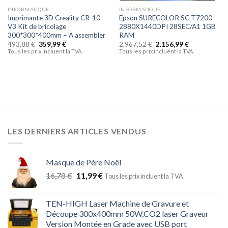
INFORMATIQUE
INFORMATIQUE
Imprimante 3D Creality CR-10
Epson SURECOLOR SC-T7200
V3 Kit de bricolage
2880X1440DPI 28SEC/A1 1GB
300*300*400mm – A assembler
RAM
493,88
€
359,99
€
2.967,52
€
2.156,99
€
Tous les prix incluent la TVA.
Tous les prix incluent la TVA.
LES DERNIERS ARTICLES VENDUS
Masque de Père Noël
16,78
€
11,99
€
Tous les prix incluent la TVA.
TEN-HIGH Laser Machine de Gravure et
Découpe 300x400mm 50W,CO2 laser Graveur
Version Montée en Grade avec USB port