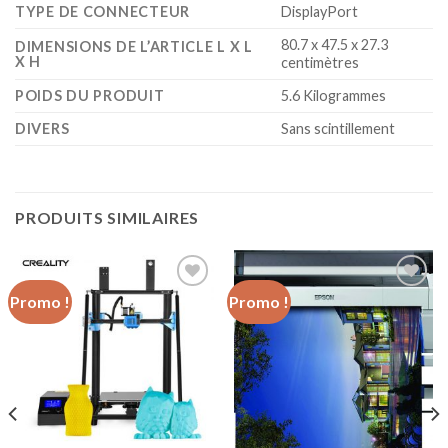
TYPE DE CONNECTEUR
‎DisplayPort
‎80.7 x 47.5 x 27.3
DIMENSIONS DE L’ARTICLE L X L
X H
centimètres
POIDS DU PRODUIT
‎5.6 Kilogrammes
DIVERS
‎Sans scintillement
PRODUITS SIMILAIRES
Promo !
Promo !
Ajouter
Ajouter
à la liste
à la liste
d’envies
d’envies