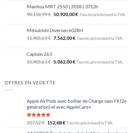
Manitou MRT 2550 | 2018 | 3712h
90.158,99
€
50.920,00
€
Tous les prix incluent la TVA.
Mitsubishi Diversen 6028H
11.905,63
€
7.562,00
€
Tous les prix incluent la TVA.
Captain 263
10.905,63
€
5.062,00
€
Tous les prix incluent la TVA.
OFFRES EN VEDETTE
Apple AirPods avec boîtier de Charge sans Fil (2e
génération) et avec AppleCare+
Note
5.00
207,52
€
152,68
€
Tous les prix incluent la TVA.
sur 5