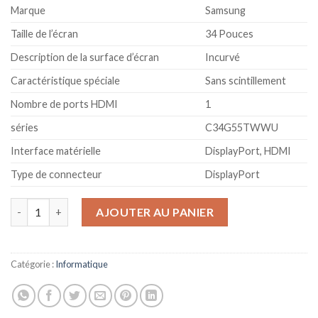
Marque
Samsung
Taille de l’écran
34 Pouces
Description de la surface d’écran
Incurvé
Caractéristique spéciale
Sans scintillement
Nombre de ports HDMI
1
séries
C34G55TWWU
Interface matérielle
DisplayPort, HDMI
Type de connecteur
DisplayPort
quantité de Samsung G Series C34G55TWWU 86,4 cm (34") 3440 
AJOUTER AU PANIER
Catégorie :
Informatique