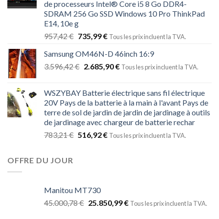
de processeurs Intel® Core i5 8 Go DDR4-
SDRAM 256 Go SSD Windows 10 Pro ThinkPad
E14, 10e g
957,42
€
735,99
€
Tous les prix incluent la TVA.
Samsung OM46N-D 46inch 16:9
3.596,42
€
2.685,90
€
Tous les prix incluent la TVA.
WSZYBAY Batterie électrique sans fil électrique
20V Pays de la batterie à la main à l'avant Pays de
terre de sol de jardin de jardin de jardinage à outils
de jardinage avec chargeur de batterie rechar
783,21
€
516,92
€
Tous les prix incluent la TVA.
OFFRE DU JOUR
Manitou MT730
45.000,78
€
25.850,99
€
Tous les prix incluent la TVA.