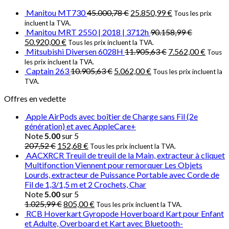
Manitou MT730
45.000,78
€
25.850,99
€
Tous les prix
incluent la TVA.
Manitou MRT 2550 | 2018 | 3712h
90.158,99
€
50.920,00
€
Tous les prix incluent la TVA.
Mitsubishi Diversen 6028H
11.905,63
€
7.562,00
€
Tous
les prix incluent la TVA.
Captain 263
10.905,63
€
5.062,00
€
Tous les prix incluent la
TVA.
Offres en vedette
Apple AirPods avec boîtier de Charge sans Fil (2e
génération) et avec AppleCare+
Note
5.00
sur 5
207,52
€
152,68
€
Tous les prix incluent la TVA.
AACXRCR Treuil de treuil de la Main, extracteur à cliquet
Multifonction Viennent pour remorquer Les Objets
Lourds, extracteur de Puissance Portable avec Corde de
Fil de 1,3/1,5 m et 2 Crochets, Char
Note
5.00
sur 5
1.025,99
€
805,00
€
Tous les prix incluent la TVA.
RCB Hoverkart Gyropode Hoverboard Kart pour Enfant
et Adulte, Overboard et Kart avec Bluetooth-