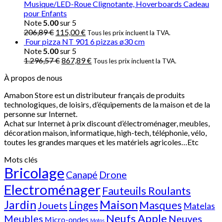
Musique/LED-Roue Clignotante, Hoverboards Cadeau
pour Enfants
Note
5.00
sur 5
206,89
€
115,00
€
Tous les prix incluent la TVA.
Four pizza NT 901 6 pizzas ø30 cm
Note
5.00
sur 5
1.296,57
€
867,89
€
Tous les prix incluent la TVA.
À propos de nous
Amabon
Store est un distributeur français de produits
technologiques, de loisirs, d’équipements de la maison et de la
personne sur Internet.
Achat sur Internet à prix discount d’électroménager, meubles,
décoration maison, informatique, h
igh-tech
, téléphonie, vélo,
toutes les grandes marques et les matériels agricoles…E
tc
Mots clés
Bricolage
Canapé
Drone
Electroménager
Fauteuils Roulants
Jardin
Maison
Linges
Masques
Jouets
Matelas
Neufs Apple
Meubles
Neuves
Micro-ondes
Motos