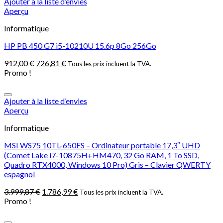
Ajouter à la liste d’envies
Aperçu
Informatique
HP PB 450 G7 i5-10210U 15.6p 8Go 256Go
912,00
€
726,81
€
Tous les prix incluent la TVA.
Promo !
Ajouter à la liste d’envies
Aperçu
Informatique
MSI WS75 10TL-650ES – Ordinateur portable 17,3″ UHD
(Comet Lake i7-10875H+HM470, 32 Go RAM, 1 To SSD,
Quadro RTX4000, Windows 10 Pro) Gris – Clavier QWERTY
espagnol
3.999,87
€
1.786,99
€
Tous les prix incluent la TVA.
Promo !