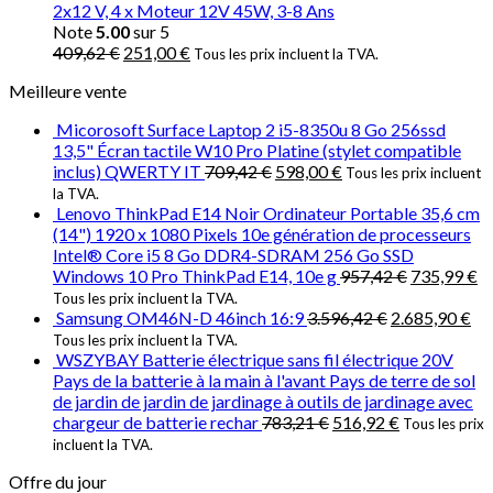
2x12 V, 4 x Moteur 12V 45W, 3-8 Ans
Note
5.00
sur 5
409,62
€
251,00
€
Tous les prix incluent la TVA.
Meilleure vente
Micorosoft Surface Laptop 2 i5-8350u 8 Go 256ssd
13,5" Écran tactile W10 Pro Platine (stylet compatible
inclus) QWERTY IT
709,42
€
598,00
€
Tous les prix incluent
la TVA.
Lenovo ThinkPad E14 Noir Ordinateur Portable 35,6 cm
(14") 1920 x 1080 Pixels 10e génération de processeurs
Intel® Core i5 8 Go DDR4-SDRAM 256 Go SSD
Windows 10 Pro ThinkPad E14, 10e g
957,42
€
735,99
€
Tous les prix incluent la TVA.
Samsung OM46N-D 46inch 16:9
3.596,42
€
2.685,90
€
Tous les prix incluent la TVA.
WSZYBAY Batterie électrique sans fil électrique 20V
Pays de la batterie à la main à l'avant Pays de terre de sol
de jardin de jardin de jardinage à outils de jardinage avec
chargeur de batterie rechar
783,21
€
516,92
€
Tous les prix
incluent la TVA.
Offre du jour