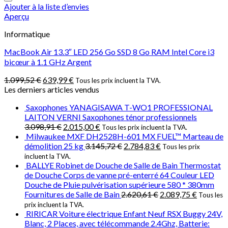
Ajouter à la liste d’envies
Aperçu
Informatique
MacBook Air 13.3″ LED 256 Go SSD 8 Go RAM Intel Core i3
bicœur à 1.1 GHz Argent
1.099,52
€
639,99
€
Tous les prix incluent la TVA.
Les derniers articles vendus
Saxophones YANAGISAWA T-WO1 PROFESSIONAL
LAITON VERNI Saxophones ténor professionnels
3.098,91
€
2.015,00
€
Tous les prix incluent la TVA.
Milwaukee MXF DH2528H-601 MX FUEL™ Marteau de
démolition 25 kg
3.145,72
€
2.784,83
€
Tous les prix
incluent la TVA.
BALLYE Robinet de Douche de Salle de Bain Thermostat
de Douche Corps de vanne pré-enterré 64 Couleur LED
Douche de Pluie pulvérisation supérieure 580 * 380mm
Fournitures de Salle de Bain
2.620,61
€
2.089,75
€
Tous les
prix incluent la TVA.
RIRICAR Voiture électrique Enfant Neuf RSX Buggy 24V,
Blanc, 2 Places, avec télécommande 2.4Ghz, Batterie: