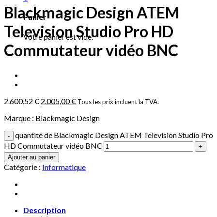
Blackmagic Design ATEM
Panier
Television Studio Pro HD
Votre panier est vide.
Commutateur vidéo BNC
2.600,52
€
2.005,00
€
Tous les prix incluent la TVA.
Marque : Blackmagic Design
quantité de Blackmagic Design ATEM Television Studio Pro
HD Commutateur vidéo BNC
Ajouter au panier
Catégorie :
Informatique
Description