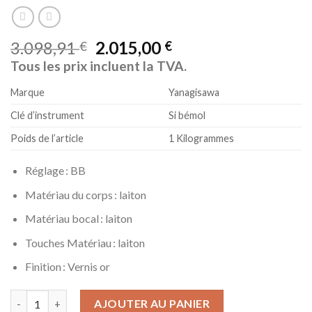
3.098,91
2.015,00
€
€
Tous les prix incluent la TVA.
Marque
Yanagisawa
Clé d’instrument
Si bémol
Poids de l’article
1 Kilogrammes
Réglage : BB
Matériau du corps : laiton
Matériau bocal : laiton
Touches Matériau : laiton
Finition : Vernis or
quantité de Saxophones YANAGISAWA T-WO1 PROFESSIONAL LA
AJOUTER AU PANIER