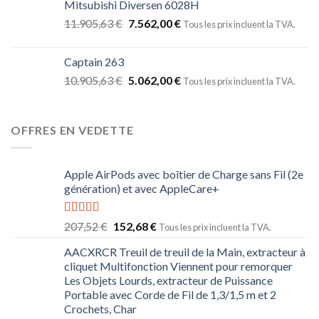
Mitsubishi Diversen 6028H
11.905,63
€
7.562,00
€
Tous les prix incluent la TVA.
Captain 263
10.905,63
€
5.062,00
€
Tous les prix incluent la TVA.
OFFRES EN VEDETTE
Apple AirPods avec boîtier de Charge sans Fil (2e
génération) et avec AppleCare+
Note
5.00
207,52
€
152,68
€
Tous les prix incluent la TVA.
sur 5
AACXRCR Treuil de treuil de la Main, extracteur à
cliquet Multifonction Viennent pour remorquer
Les Objets Lourds, extracteur de Puissance
Portable avec Corde de Fil de 1,3/1,5 m et 2
Crochets, Char