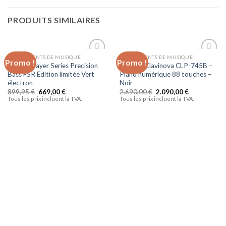
PRODUITS SIMILAIRES
INSTRUMENTS DE MUSIQUE
INSTRUMENTS DE MUSIQUE
Promo !
Promo !
Ajouter
Ajouter
Fender Player Series Precision
Yamaha Clavinova CLP-745B –
à la liste
à la liste
Bass FSR Édition limitée Vert
Piano numérique 88 touches –
d’envies
d’envies
électron
Noir
899,95
€
669,00
€
2.690,00
€
2.090,00
€
Tous les prix incluent la TVA.
Tous les prix incluent la TVA.