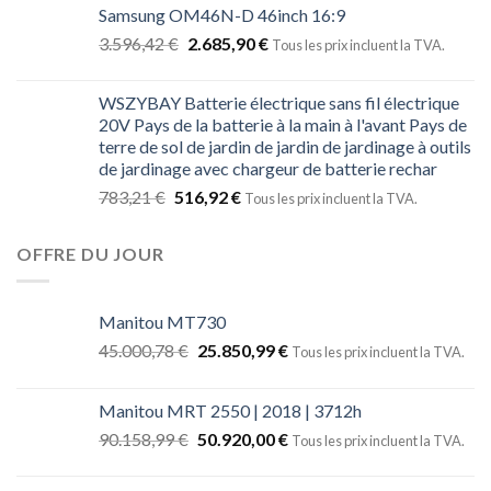
Samsung OM46N-D 46inch 16:9
3.596,42
€
2.685,90
€
Tous les prix incluent la TVA.
WSZYBAY Batterie électrique sans fil électrique
20V Pays de la batterie à la main à l'avant Pays de
terre de sol de jardin de jardin de jardinage à outils
de jardinage avec chargeur de batterie rechar
783,21
€
516,92
€
Tous les prix incluent la TVA.
OFFRE DU JOUR
Manitou MT730
45.000,78
€
25.850,99
€
Tous les prix incluent la TVA.
Manitou MRT 2550 | 2018 | 3712h
90.158,99
€
50.920,00
€
Tous les prix incluent la TVA.