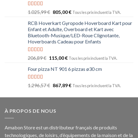
Note
5.00
1.025,99
€
805,00
€
Tous les prix incluent la TVA.
sur 5
RCB Hoverkart Gyropode Hoverboard Kart pour
Enfant et Adulte, Overboard et Kart avec
Bluetooth-Musique/LED-Roue Clignotante,
Hoverboards Cadeau pour Enfants
Note
5.00
206,89
€
115,00
€
Tous les prix incluent la TVA.
sur 5
Four pizza NT 901 6 pizzas ø30 cm
Note
5.00
1.296,57
€
867,89
€
Tous les prix incluent la TVA.
sur 5
À PROPOS DE NOUS
Amabon
Store est un distributeur français de produits
technologiques, de loisirs, d’équipements de la maison et de la