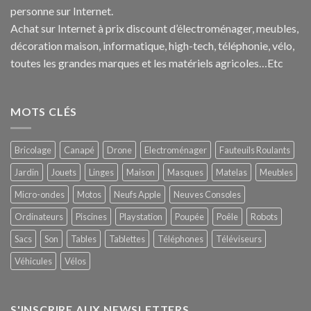
personne sur Internet.
Achat sur Internet à prix discount d’électroménager, meubles,
décoration maison, informatique, h
igh-tech
, téléphonie, vélo,
toutes les grandes marques et les matériels agricoles…E
tc
MOTS CLÉS
Bricolage
Canapé
Drone
Electroménager
Fauteuils Roulants
Jardin
Jouets
Linges
Maison
Masques
Matelas
Meubles
Micro-ondes
Motos
Neufs Apple
Neuves Consoles
Ordinateurs
Piscines
Playstation
Poupée
Poêle
Robots
Sacs
Son
Tables
Tablettes
Téléphones
Téléviseurs
Véhicules
Vélos
S'INSCRIRE AUX NEWSLETTERS