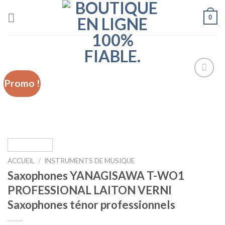
Skip
0
to
content
Promo !
Ajouter
à la liste
d’envies
ACCUEIL
/
INSTRUMENTS DE MUSIQUE
Saxophones YANAGISAWA T-WO1
PROFESSIONAL LAITON VERNI
Saxophones ténor professionnels