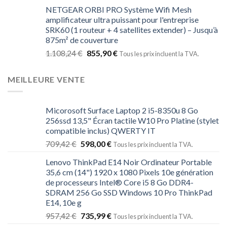
NETGEAR ORBI PRO Système Wifi Mesh
amplificateur ultra puissant pour l'entreprise
SRK60 (1 routeur + 4 satellites extender) – Jusqu’à
875m² de couverture
1.108,24
€
855,90
€
Tous les prix incluent la TVA.
MEILLEURE VENTE
Micorosoft Surface Laptop 2 i5-8350u 8 Go
256ssd 13,5" Écran tactile W10 Pro Platine (stylet
compatible inclus) QWERTY IT
709,42
€
598,00
€
Tous les prix incluent la TVA.
Lenovo ThinkPad E14 Noir Ordinateur Portable
35,6 cm (14") 1920 x 1080 Pixels 10e génération
de processeurs Intel® Core i5 8 Go DDR4-
SDRAM 256 Go SSD Windows 10 Pro ThinkPad
E14, 10e g
957,42
€
735,99
€
Tous les prix incluent la TVA.