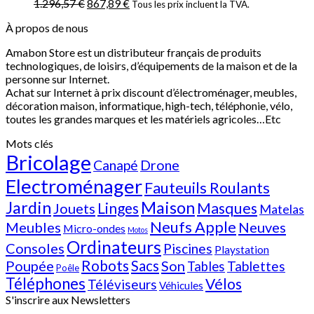
1.296,57
€
867,89
€
Tous les prix incluent la TVA.
À propos de nous
Amabon
Store est un distributeur français de produits
technologiques, de loisirs, d’équipements de la maison et de la
personne sur Internet.
Achat sur Internet à prix discount d’électroménager, meubles,
décoration maison, informatique, h
igh-tech
, téléphonie, vélo,
toutes les grandes marques et les matériels agricoles…E
tc
Mots clés
Bricolage
Canapé
Drone
Electroménager
Fauteuils Roulants
Jardin
Maison
Linges
Masques
Jouets
Matelas
Neufs Apple
Meubles
Neuves
Micro-ondes
Motos
Ordinateurs
Consoles
Piscines
Playstation
Poupée
Robots
Sacs
Son
Tablettes
Tables
Poêle
Téléphones
Vélos
Téléviseurs
Véhicules
S'inscrire aux Newsletters