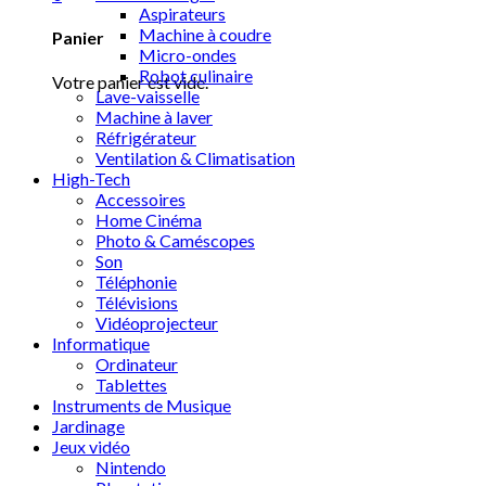
Aspirateurs
Machine à coudre
Panier
Micro-ondes
Robot culinaire
Votre panier est vide.
Lave-vaisselle
Machine à laver
Réfrigérateur
Ventilation & Climatisation
High-Tech
Accessoires
Home Cinéma
Photo & Caméscopes
Son
Téléphonie
Télévisions
Vidéoprojecteur
Informatique
Ordinateur
Tablettes
Instruments de Musique
Jardinage
Jeux vidéo
Nintendo