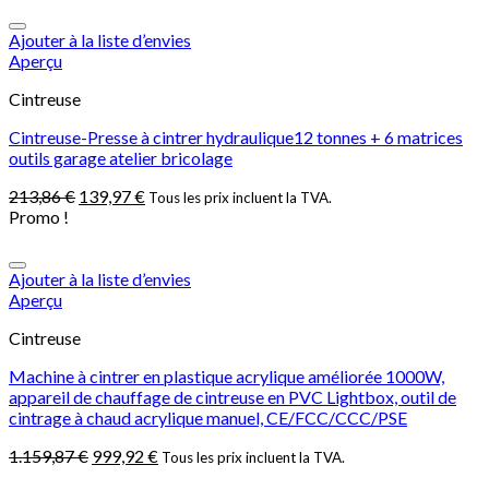
Ajouter à la liste d’envies
Aperçu
Cintreuse
Cintreuse-Presse à cintrer hydraulique12 tonnes + 6 matrices
outils garage atelier bricolage
213,86
€
139,97
€
Tous les prix incluent la TVA.
Promo !
Ajouter à la liste d’envies
Aperçu
Cintreuse
Machine à cintrer en plastique acrylique améliorée 1000W,
appareil de chauffage de cintreuse en PVC Lightbox, outil de
cintrage à chaud acrylique manuel, CE/FCC/CCC/PSE
1.159,87
€
999,92
€
Tous les prix incluent la TVA.