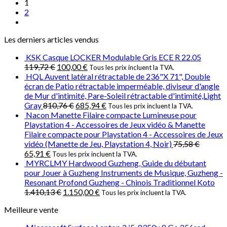
1
2
Les derniers articles vendus
KSK Casque LOCKER Modulable Gris ECE R 22.05
119,72
€
100,00
€
Tous les prix incluent la TVA.
HQL Auvent latéral rétractable de 236"X 71", Double
écran de Patio rétractable imperméable, diviseur d'angle
de Mur d'intimité, Pare-Soleil rétractable d'intimité,Light
Gray
810,76
€
685,94
€
Tous les prix incluent la TVA.
Nacon Manette Filaire compacte Lumineuse pour
Playstation 4 - Accessoires de Jeux vidéo & Manette
Filaire compacte pour Playstation 4 - Accessoires de Jeux
vidéo (Manette de Jeu, Playstation 4, Noir)
75,58
€
65,91
€
Tous les prix incluent la TVA.
MYRCLMY Hardwood Guzheng, Guide du débutant
pour Jouer à Guzheng Instruments de Musique, Guzheng -
Resonant Profond Guzheng - Chinois Traditionnel Koto
1.410,13
€
1.150,00
€
Tous les prix incluent la TVA.
Meilleure vente