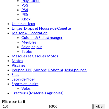
Playstation
PS3
PS4
PS5
Xbox
Jouets et Jeux
Linges, Draps et Housse de Couette
Maison & Décoration
Cuisson & Salle à manger
Meubles
Salon, séjour
Tables
Masques et Casques Motos
Motos
Piscines
Poupée TPE, Silicone, Robot IA, Mini-poupée
Sacs
Sapin de Noël
Sports et Loisirs
Vélos
Tracteurs (Matériels agricoles)
Filtre par tarif
Filtrer