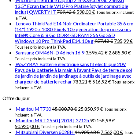
Micorosoft Surface Laptop 2 i5-8350u 8 Go 256ssd
13,5" Écran tactile W10 Pro Platine (stylet compatible
inclus) QWERTY IT
709,42
€
598,00
€
Tous les prix incluent
la TVA.
Lenovo ThinkPad E14 Noir Ordinateur Portable 35,6 cm
(14") 1920 x 1080 Pixels 10e génération de processeurs
Intel® Core i5 8 Go DDR4-SDRAM 256 Go SSD
Windows 10 Pro ThinkPad E14, 10e g
957,42
€
735,99
€
Tous les prix incluent la TVA.
Samsung OM46N-D 46inch 16:9
3.596,42
€
2.685,90
€
Tous les prix incluent la TVA.
WSZYBAY Batterie électrique sans fil électrique 20V
Pays de la batterie à la main à l'avant Pays de terre de sol
de jardin de jardin de jardinage à outils de jardinage avec
chargeur de batterie rechar
783,21
€
516,92
€
Tous les prix
incluent la TVA.
Offre du jour
Manitou MT730
45.000,78
€
25.850,99
€
Tous les prix
incluent la TVA.
Manitou MRT 2550 | 2018 | 3712h
90.158,99
€
50.920,00
€
Tous les prix incluent la TVA.
Mitsubishi Diversen 6028H
11.905,63
€
7.562,00
€
Tous