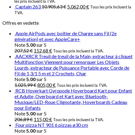
les prix incluent la TVA.
Captain 263
10.905,63
€
5.062,00
€
Tous les prix incluent la
TVA.
Offres en vedette
Apple AirPods avec boîtier de Charge sans Fil (2e
génération) et avec AppleCare+
Note
5.00
sur 5
207,52
€
152,68
€
Tous les prix incluent la TVA.
AACXRCR Treuil de treuil de la Main, extracteur à cliquet
Multifonction Viennent pour remorquer Les Objets
Lourds, extracteur de Puissance Portable avec Corde de
Fil de 1,3/1,5 m et 2 Crochets, Char
Note
5.00
sur 5
1.025,99
€
805,00
€
Tous les prix incluent la TVA.
RCB Hoverkart Gyropode Hoverboard Kart pour Enfant
et Adulte, Overboard et Kart avec Bluetooth-
Musique/LED-Roue Clignotante, Hoverboards Cadeau
pour Enfants
Note
5.00
sur 5
206,89
€
115,00
€
Tous les prix incluent la TVA.
Four pizza NT 901 6 pizzas ø30 cm
Note
5.00
sur 5