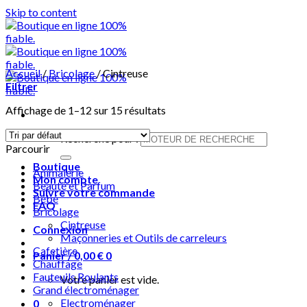
Skip to content
Accueil
/
Bricolage
/
Cintreuse
Filtrer
Affichage de 1–12 sur 15 résultats
Recherche pour :
Parcourir
Boutique
Animalerie
Mon compte
Beauté et Parfum
Suivre votre commande
Bébé
FAQ
Bricolage
Cintreuse
Connexion
Maçonneries et Outils de carreleurs
Cafetière
Panier /
0,00
€
0
Chauffage
Fauteuils Roulants
Votre panier est vide.
Grand électroménager
Electroménager
0