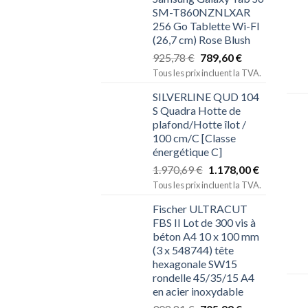
SM-T860NZNLXAR
256 Go Tablette Wi-FI
(26,7 cm) Rose Blush
925,78
€
789,60
€
Tous les prix incluent la TVA.
SILVERLINE QUD 104
S Quadra Hotte de
plafond/Hotte îlot /
100 cm/C [Classe
énergétique C]
1.970,69
€
1.178,00
€
Tous les prix incluent la TVA.
Fischer ULTRACUT
FBS II Lot de 300 vis à
béton A4 10 x 100 mm
(3 x 548744) tête
hexagonale SW15
rondelle 45/35/15 A4
en acier inoxydable