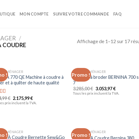
UTIQUE
MON COMPTE
SUIVRE VOTRE COMMANDE
FAQ
NAGER
/
Affichage de 1–12 sur 17 résu
À COUDRE
TROMÉNAGER
ELECTROMÉNAGER
o !
Promo !
Ajouter
Ajo
INA 770 QE Machine à coudre à
Machine à broder BERNINA 700 s
à la liste
à la 
r et à quilter de haute qualité
7
d’envies
d’en
3.285,00
€
3.053,97
€
Tous les prix incluent la TVA.
4,99
€
2.175,99
€
e
5.00
es prix incluent la TVA.
TROMÉNAGER
ELECTROMÉNAGER
o !
Promo !
Ajouter
Ajo
ine À Coudre Bernette Sew&Go
Machine A Coudre Bernina 380