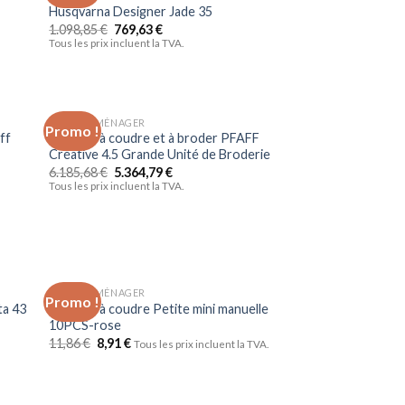
liste
à la liste
Husqvarna Designer Jade 35
vies
d’envies
1.098,85
€
769,63
€
Tous les prix incluent la TVA.
ELECTROMÉNAGER
Promo !
uter
Ajouter
ff
Machine à coudre et à broder PFAFF
liste
à la liste
Créative 4.5 Grande Unité de Broderie
vies
d’envies
6.185,68
€
5.364,79
€
Tous les prix incluent la TVA.
ELECTROMÉNAGER
Promo !
uter
Ajouter
ta 43
Machine à coudre Petite mini manuelle
liste
à la liste
10PCS-rose
vies
d’envies
11,86
€
8,91
€
Tous les prix incluent la TVA.