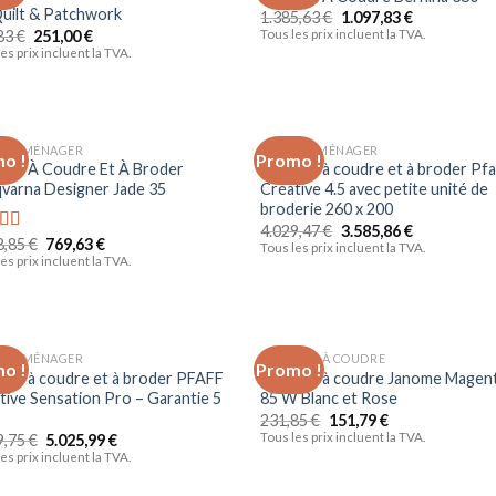
à la liste
à la 
Quilt & Patchwork
1.385,63
€
1.097,83
€
d’envies
d’en
83
€
251,00
€
Tous les prix incluent la TVA.
es prix incluent la TVA.
TROMÉNAGER
ELECTROMÉNAGER
o !
Promo !
Ajouter
Ajo
ine À Coudre Et À Broder
Machine à coudre et à broder Pfa
à la liste
à la 
varna Designer Jade 35
Créative 4.5 avec petite unité de
d’envies
d’en
broderie 260 x 200
4.029,47
€
3.585,86
€
8,85
€
769,63
€
e
5.00
Tous les prix incluent la TVA.
es prix incluent la TVA.
TROMÉNAGER
MACHINE À COUDRE
o !
Promo !
Ajouter
Ajo
ine à coudre et à broder PFAFF
Machine à coudre Janome Magen
à la liste
à la 
tive Sensation Pro – Garantie 5
85 W Blanc et Rose
d’envies
d’en
231,85
€
151,79
€
Tous les prix incluent la TVA.
9,75
€
5.025,99
€
es prix incluent la TVA.