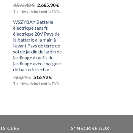
3.596,42
€
2.685,90
€
Tous les prix incluent la TVA.
WSZYBAY Batterie
électrique sans fil
électrique 20V Pays de
la batterie à la main à
l'avant Pays de terre de
sol de jardin de jardin de
jardinage à outils de
jardinage avec chargeur
de batterie rechar
783,21
€
516,92
€
Tous les prix incluent la TVA.
TS CLÉS
S'INSCRIRE AUX