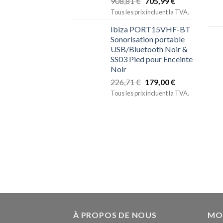
908,81
€
705,99
€
Tous les prix incluent la TVA.
Ibiza PORT15VHF-BT
Sonorisation portable
USB/Bluetooth Noir &
SS03 Pied pour Enceinte
Noir
226,71
€
179,00
€
Tous les prix incluent la TVA.
À PROPOS DE NOUS
MO