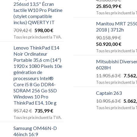
256ssd 13,5" Écran
25.850,99
€
tactile W10 Pro Platine
Tous les prix incluent la
(stylet compatible
inclus) QWERTY IT
Manitou MRT 2550
2018 | 3712h
709,42
€
598,00
€
Tous les prix incluent la TVA.
90.158,99
€
50.920,00
€
Lenovo ThinkPad E14
Tous les prix incluent la
Noir Ordinateur
Portable 35,6 cm (14")
Mitsubishi Diverse
1920 x 1080 Pixels 10e
6028H
génération de
11.905,63
€
7.562
processeurs Intel®
Tous les prix incluent la
Core i5 8 Go DDR4-
SDRAM 256 Go SSD
Captain 263
Windows 10 Pro
10.905,63
€
5.062
ThinkPad E14, 10e g
Tous les prix incluent la
957,42
€
735,99
€
Tous les prix incluent la TVA.
Samsung OM46N-D
46inch 16:9