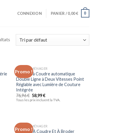
0
CONNEXION
PANIER /
0,00
€
ltats
ELECTROMÉNAGER
Promo !
uter
Ajouter
érie
Machine à Coudre automatique
liste
à la liste
Double Ligne à Deux Vitesses Point
vies
d’envies
Réglable avec Lumière de Couture
Intégrée
76,96
€
58,99
€
Tous les prix incluent la TVA.
ELECTROMÉNAGER
Promo !
uter
Ajouter
Machine À Coudre Et À Broder