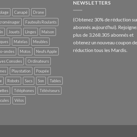
NEWSLETTERS
olage
Canapé
Drone
(Obtenez 30% de réduction sur
ctroménager
Fauteuils Roulants
abonnés aujourd’hui).
Rejoigne
in
Jouets
Linges
Maison
plus de 3.268.305 abonnés et
ques
Matelas
Meubles
obtenez un nouveau coupon d
réduction tous les Mardis.
ro-ondes
Motos
Neufs Apple
ves Consoles
Ordinateurs
ines
Playstation
Poupée
e
Robots
Sacs
Son
Tables
ettes
Téléphones
Téléviseurs
cules
Vélos