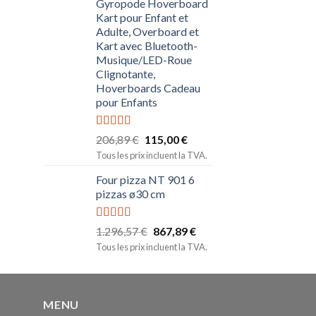
Gyropode Hoverboard
Kart pour Enfant et
Adulte, Overboard et
Kart avec Bluetooth-
Musique/LED-Roue
Clignotante,
Hoverboards Cadeau
pour Enfants
Note
5.00
206,89
€
115,00
€
sur 5
Tous les prix incluent la TVA.
Four pizza NT 901 6
pizzas ø30 cm
Note
5.00
1.296,57
€
867,89
€
sur 5
Tous les prix incluent la TVA.
MENU