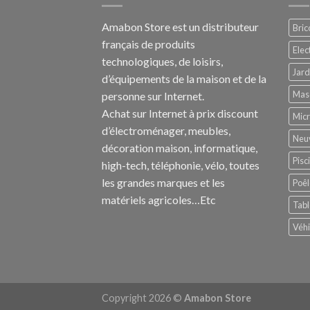
Amabon
Store est un distributeur
Bric
français de produits
Ele
technologiques, de loisirs,
Jard
d’équipements de la maison et de la
Mas
personne sur Internet.
Achat sur Internet à prix discount
Mic
d’électroménager, meubles,
Neu
décoration maison, informatique,
Pisc
h
igh-tech
, téléphonie, vélo, toutes
les grandes marques et les
Poêl
matériels agricoles…E
tc
Tabl
Véhi
Copyright 2026 ©
Amabon Store