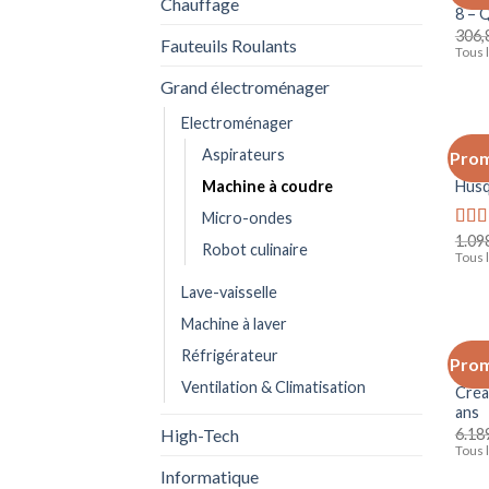
Chauffage
8 – 
306,
Fauteuils Roulants
Tous l
Grand électroménager
Electroménager
ELEC
Aspirateurs
Prom
Mach
Husq
Machine à coudre
Micro-ondes
1.09
Not
Robot culinaire
sur 5
Tous l
Lave-vaisselle
Machine à laver
ELEC
Réfrigérateur
Prom
Mach
Ventilation & Climatisation
Créa
ans
6.18
High-Tech
Tous l
Informatique