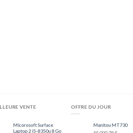
LLEURE VENTE
OFFRE DU JOUR
Micorosoft Surface
Manitou MT730
Laptop 2 i5-8350u 8 Go
45.000,78
€