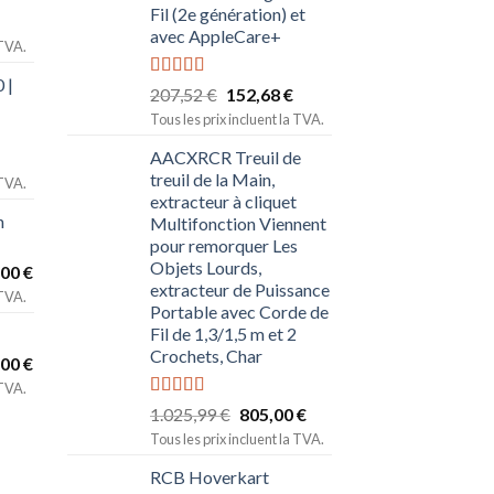
Fil (2e génération) et
avec AppleCare+
 TVA.
 |
Note
5.00
207,52
€
152,68
€
sur 5
Tous les prix incluent la TVA.
AACXRCR Treuil de
treuil de la Main,
 TVA.
extracteur à cliquet
n
Multifonction Viennent
pour remorquer Les
Objets Lourds,
,00
€
extracteur de Puissance
 TVA.
Portable avec Corde de
Fil de 1,3/1,5 m et 2
Crochets, Char
,00
€
 TVA.
Note
5.00
1.025,99
€
805,00
€
sur 5
Tous les prix incluent la TVA.
RCB Hoverkart